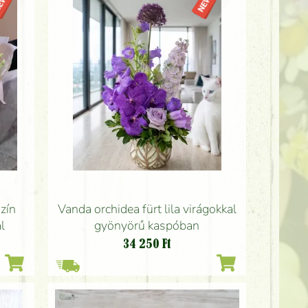
zín
Vanda orchidea fürt lila virágokkal
al
gyönyörű kaspóban
34 250
Ft