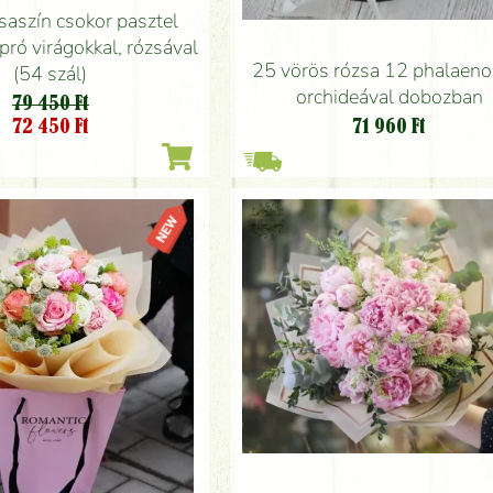
saszín csokor pasztel
apró virágokkal, rózsával
25 vörös rózsa 12 phalaeno
(54 szál)
orchideával dobozban
79 450 Ft
72 450
Ft
71 960
Ft