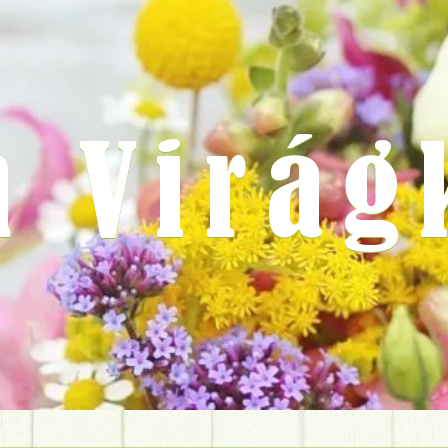
m Virág