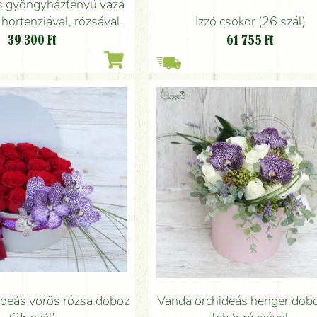
s gyöngyházfényű váza
Izzó csokor (26 szál)
 hortenziával, rózsával
61 755
Ft
39 300
Ft
ideás vörös rózsa doboz
Vanda orchideás henger dob