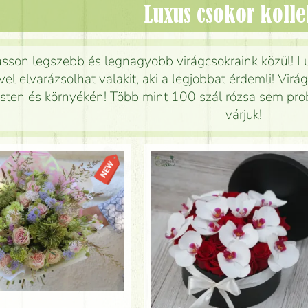
Luxus csokor koll
sson legszebb és legnagyobb virágcsokraink közül! L
el elvarázsolhat valakit, aki a legjobbat érdemli! Virág
ten és környékén! Több mint 100 szál rózsa sem probl
várjuk!