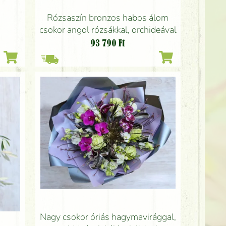
Rózsaszín bronzos habos álom
csokor angol rózsákkal, orchideával
93 790
Ft
Nagy csokor óriás hagymavirággal,