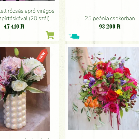
ell rózsás apró virágos
apírtáskával (20 szál)
25 peónia csokorban
47 410
Ft
93 200
Ft