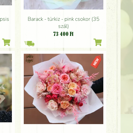
psis
Barack - türkiz - pink csokor (35
szál)
73 400
Ft