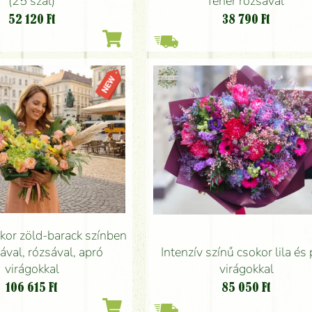
(25 szál)
fehér rózsával
52 120
Ft
38 790
Ft
kor zöld-barack színben
ával, rózsával, apró
Intenzív színű csokor lila és 
virágokkal
virágokkal
106 615
Ft
85 050
Ft