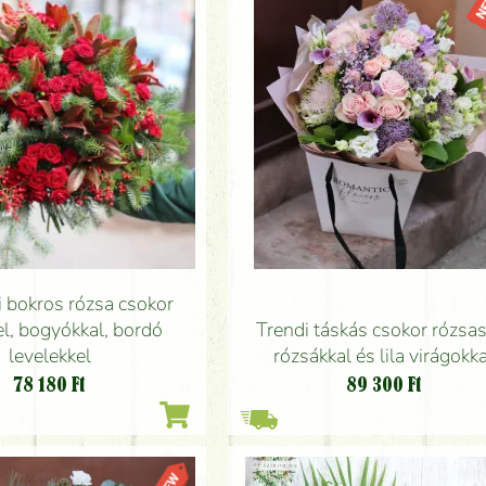
li bokros rózsa csokor
l, bogyókkal, bordó
Trendi táskás csokor rózsas
levelekkel
rózsákkal és lila virágokk
78 180
Ft
89 300
Ft