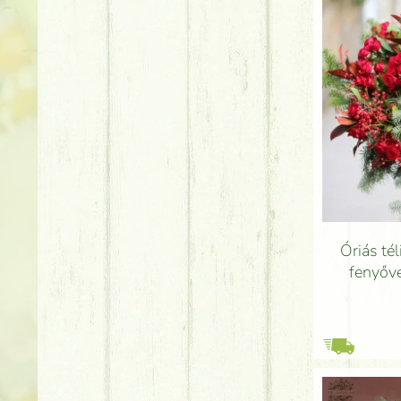
Óriás té
fenyőve