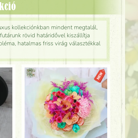
ekció
uxus kollekciónkban mindent megtalál,
futárunk rövid határidővel kiszállítja
éma, hatalmas friss virág választékkal