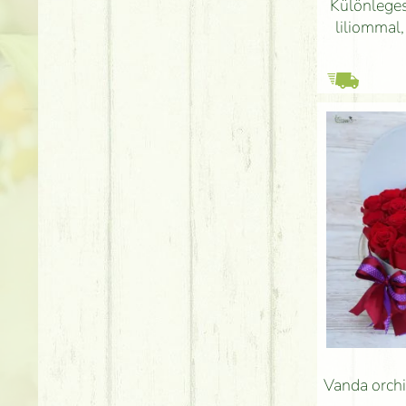
Különlege
liliommal,
Vanda orch