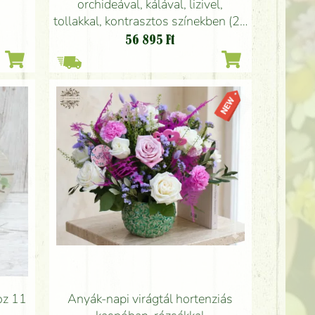
orchideával, kálával, lizivel,
tollakkal, kontrasztos színekben (23
szál)
56 895
Ft
Anyák-napi virágtál hortenziás
oz 11