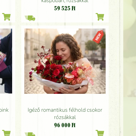
kaspóban, rózsákkal
59 525
Ft
Igéző romantikus félhold csokor
pink
rózsákkal
96 000
Ft