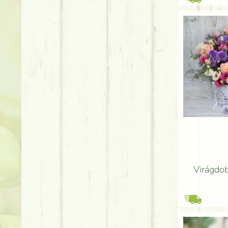
Virágdob