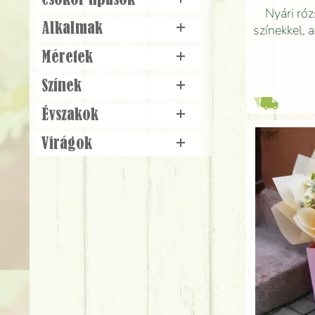
Csokor típusok
+
Nyári róz
Alkalmak
+
színekkel, 
Méretek
+
Színek
+
Évszakok
+
Virágok
+