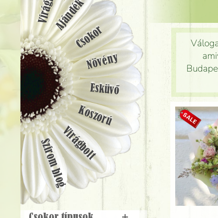
Ajándék
Csokor
Váloga
amiv
Növény
Budapes
Esküvő
Koszorú
Virágbolt
Szirom blog