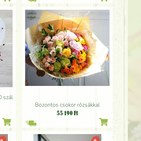
0 szál
Bozontos csokor rózsákkal
55 190
Ft