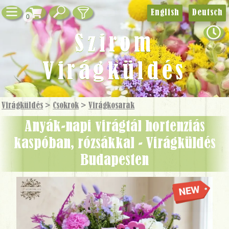
English
Deutsch
0
Szirom
Virágküldés
Virágküldés
>
Csokrok
>
Virág­kosarak
Anyák-napi virágtál hortenziás
kaspóban, rózsákkal - Virágküldés
Budapesten