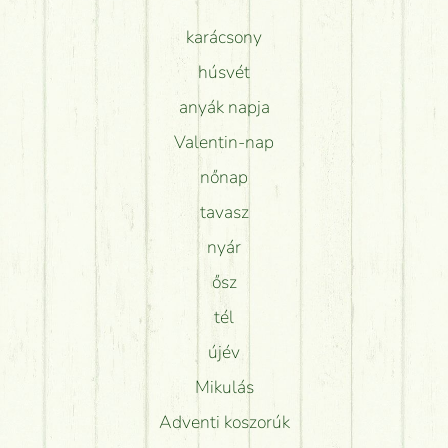
karácsony
húsvét
anyák napja
Valentin-nap
nőnap
tavasz
nyár
ősz
tél
újév
Mikulás
Adventi koszorúk