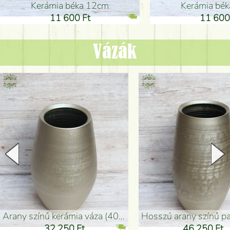
Kerámia béka 12cm
Kerámia bé
11 600 Ft
11 600
Vázák
arany színű kerámia váza (40x26cm)
hosszú arany színű padlóváza
32 250 Ft
46 250 Ft