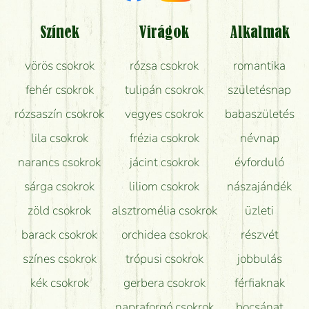
Tényleg azt kapom, ami a képen van?
Színek
Virágok
Alkalmak
Mit kell tudni a virágcsokrok szállításáról?
vörös csokrok
rózsa csokrok
romantika
Hogy marad a lehető legtovább friss a csokor?
fehér csokrok
tulipán csokrok
születésnap
Tudok adventi koszorút vásárolni boltban?
rózsaszín csokrok
vegyes csokrok
babaszületés
lila csokrok
frézia csokrok
névnap
narancs csokrok
jácint csokrok
évforduló
sárga csokrok
liliom csokrok
nászajándék
zöld csokrok
alsztromélia csokrok
üzleti
barack csokrok
orchidea csokrok
részvét
színes csokrok
trópusi csokrok
jobbulás
kék csokrok
gerbera csokrok
férfiaknak
napraforgó csokrok
bocsánat