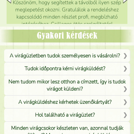
Köszönöm, hogy segítettek a távolból ilyen szép
meglepetést okozni. Gratulálok a rendeléshez
kapcsolódó minden részlet profi, megbízható
intézéséhez. Csillagos ötös szolgáltatás!
Mónika
(
5
/5
)
Gyakori kérdések
A virágüzletben tudok személyesen is vásárolni?
Tudok időpontra kérni virágküldést?
Nem tudom mikor lesz otthon a címzett, így is tudok
virágot küldeni?
A virágküldéshez kérhetek üzenőkártyát?
Hol található a virágüzlet?
Minden virágcsokor készleten van, azonnal tudják