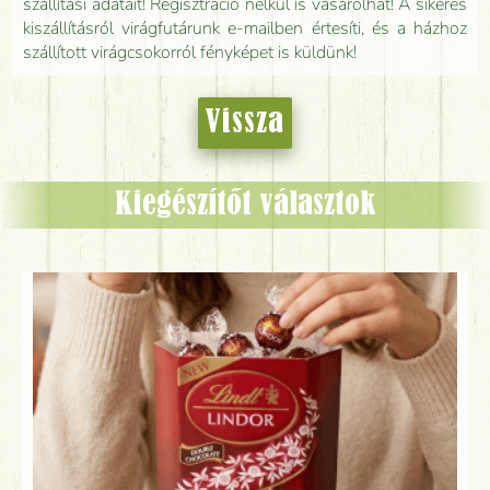
szállítási adatait! Regisztráció nélkül is vásárolhat! A sikeres
kiszállításról virágfutárunk e-mailben értesíti, és a házhoz
szállított virágcsokorról fényképet is küldünk!
Vissza
Kiegészítőt választok