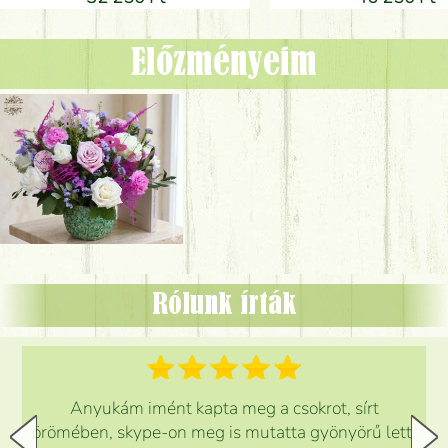
Előzményeim
Rólunk írták
Anyukám imént kapta meg a csokrot, sírt
örömében, skype-on meg is mutatta gyönyörű lett.