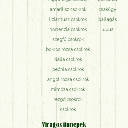
amarílisz csokrok
csakúgy
liziantusz csokrok
ballagás
hortenzia csokrok
luxus
szegfű csokrok
bokros rózsa csokrok
dália csokrok
peónia csokrok
angol rózsa csokrok
mimóza csokrok
rezgő csokrok
csokrok
Virágos ünnepek