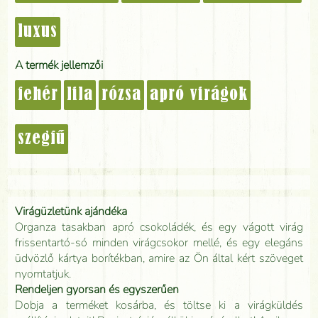
luxus
A termék jellemzői
fehér
lila
rózsa
apró virágok
szegfű
Virágüzletünk ajándéka
Organza tasakban apró csokoládék, és egy vágott virág
frissentartó-só minden virágcsokor mellé, és egy elegáns
üdvözlő kártya borítékban, amire az Ön által kért szöveget
nyomtatjuk.
Rendeljen gyorsan és egyszerűen
Dobja a terméket kosárba, és töltse ki a virágküldés