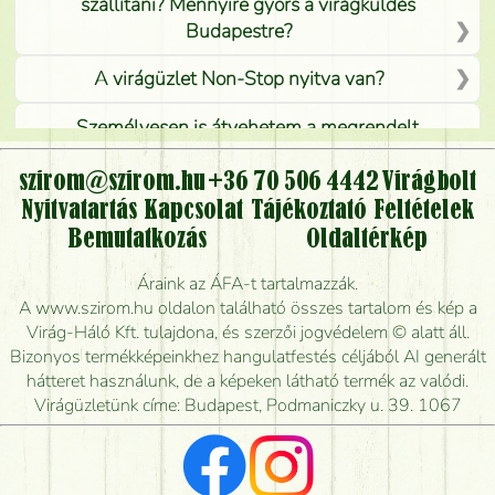
szállítani? Mennyire gyors a virágküldés
Budapestre?
A virágüzlet Non-Stop nyitva van?
Személyesen is átvehetem a megrendelt
virágcsokrot, vagy csak virágküldéssel, kiszállítással
kérhető?
szirom@szirom.hu
+36 70 506 4442
Virágbolt
Nyitvatartás
Kapcsolat
Tájékoztató
Feltételek
Vidékre is lehet rendelni?
Bemutatkozás
Oldaltérkép
Meddig rendelhetek virágküldést úgy, hogy még ma
Áraink az ÁFA-t tartalmazzák.
kiszállítsák?
A www.szirom.hu oldalon található összes tartalom és kép a
Virág-Háló Kft. tulajdona, és szerzői jogvédelem © alatt áll.
Mennyire gyorsan tudják elkészíteni a csokrot, és
Bizonyos termékképeinkhez hangulatfestés céljából AI generált
mikor tudják leghamarabb kiszállítani?
hátteret használunk, de a képeken látható termék az valódi.
Virágüzletünk címe: Budapest, Podmaniczky u. 39. 1067
Vörös rózsát keresek, van önöknél?
Milyen visszajelzést kapok a virágküldésről?