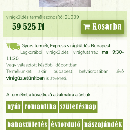
virágküldés termékazonosító: 21039
59 525 Ft
Kosárba
Gyors termék, Express virágküldés Budapest
Legkorábbi virágküldés virágfutárral:
ma 9:30-
11:30
Vagy választott későbbi időpontban.
Termékünket akár budapest belvásrosában lévő
virágüzletünkben
is átveheti.
A terméket a következő alkalmakra ajánljuk
nyár
romantika
születésnap
babaszületés
évforduló
nászajándék