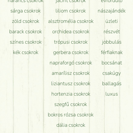
narancs csokrok
jácint csokrok
évforduló
sárga csokrok
liliom csokrok
nászajándék
zöld csokrok
alsztromélia csokrok
üzleti
barack csokrok
orchidea csokrok
részvét
színes csokrok
trópusi csokrok
jobbulás
kék csokrok
gerbera csokrok
férfiaknak
napraforgó csokrok
bocsánat
amarílisz csokrok
csakúgy
liziantusz csokrok
ballagás
hortenzia csokrok
luxus
szegfű csokrok
bokros rózsa csokrok
dália csokrok