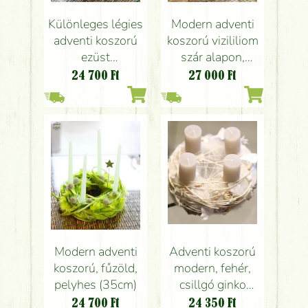
Különleges légies
Modern adventi
adventi koszorú
koszorú vizililiom
ezüst
szár alapon,
angyalhajból,
pasztell színekkel
24 700
Ft
27 000
Ft
bronz ágakkal,
(35cm)
kagyló lapokkal
(35cm)
Modern adventi
Adventi koszorú
koszorú, fűzöld,
modern, fehér,
pelyhes (35cm)
csillgó ginko
levelekkel (21cm)
24 700
Ft
24 350
Ft