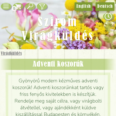
English
Deutsch
0
Szirom
Virágküldés
Virágküldés
Adventi koszorúk
Gyönyörű modern kézműves adventi
koszorúk! Adventi koszorúinkat tartós vagy
friss fenyős kivitelekben is készítjük.
Rendelje meg saját célra, vagy virágbolti
átvétellel, vagy ajándékként küldve
kiszállítással Budapesten és környékén.