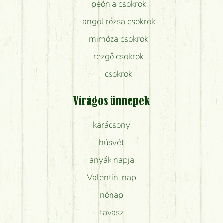
peónia csokrok
angol rózsa csokrok
mimóza csokrok
rezgő csokrok
csokrok
Virágos ünnepek
karácsony
húsvét
anyák napja
Valentin-nap
nőnap
tavasz