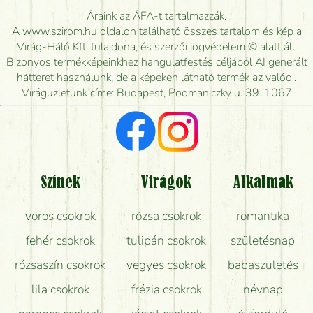
Meddig rendelhetek virágküldést úgy, hogy még ma
Áraink az ÁFA-t tartalmazzák.
kiszállítsák?
A www.szirom.hu oldalon található összes tartalom és kép a
Virág-Háló Kft. tulajdona, és szerzői jogvédelem © alatt áll.
Mennyire gyorsan tudják elkészíteni a csokrot, és
Bizonyos termékképeinkhez hangulatfestés céljából AI generált
mikor tudják leghamarabb kiszállítani?
hátteret használunk, de a képeken látható termék az valódi.
Virágüzletünk címe: Budapest, Podmaniczky u. 39. 1067
Vörös rózsát keresek, van önöknél?
Milyen visszajelzést kapok a virágküldésről?
Tényleg azt kapom, ami a képen van?
Színek
Virágok
Alkalmak
Mit kell tudni a virágcsokrok szállításáról?
vörös csokrok
rózsa csokrok
romantika
Hogy marad a lehető legtovább friss a csokor?
fehér csokrok
tulipán csokrok
születésnap
Tudok adventi koszorút vásárolni boltban?
rózsaszín csokrok
vegyes csokrok
babaszületés
lila csokrok
frézia csokrok
névnap