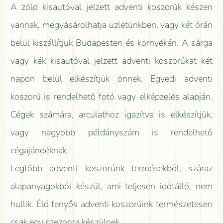
A zöld kisautóval jelzett adventi koszorúk készen
vannak, megvásárolhatja üzletünkben, vagy két órán
belül kiszállítjuk Budapesten és környékén. A sárga
vagy kék kisautóval jelzett adventi koszorúkat két
napon belül elkészítjük önnek. Egyedi adventi
koszorú is rendelhető fotó vagy elképzelés alapján.
Cégek számára, arculathoz igazítva is elkészítjük,
vagy nagyobb példányszám is rendelhető
cégajándéknak.
Legtöbb adventi koszorúnk termésekből, száraz
alapanyagokból készül, ami teljesen időtálló, nem
hullik. Élő fenyős adventi koszorúink természetesen
csak egy szezonra készülnek.