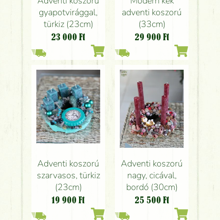
Modern kék
Adventi koszorú
adventi koszorú
gyapotvirággal,
(33cm)
türkiz (23cm)
29 900
Ft
23 000
Ft
Adventi koszorú
Adventi koszorú
szarvasos, türkiz
nagy, cicával,
(23cm)
bordó (30cm)
19 900
Ft
25 500
Ft