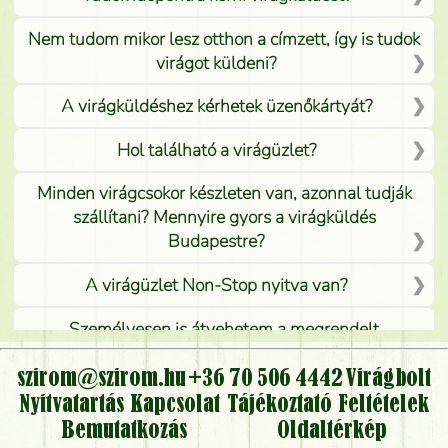
Nem tudom mikor lesz otthon a címzett, így is tudok
virágot küldeni?
A virágküldéshez kérhetek üzenőkártyát?
Hol található a virágüzlet?
Minden virágcsokor készleten van, azonnal tudják
szállítani? Mennyire gyors a virágküldés
Budapestre?
A virágüzlet Non-Stop nyitva van?
Személyesen is átvehetem a megrendelt
virágcsokrot, vagy csak virágküldéssel, kiszállítással
kérhető?
szirom@szirom.hu
+36 70 506 4442
Virágbolt
Nyitvatartás
Kapcsolat
Tájékoztató
Feltételek
Vidékre is lehet rendelni?
Bemutatkozás
Oldaltérkép