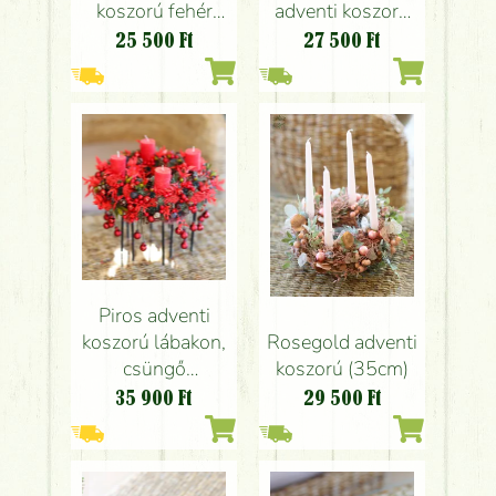
koszorú fehér
adventi koszorú
színben (35cm)
lila- rózsaszín
25 500
Ft
27 500
Ft
(35cm)
Piros adventi
Rosegold adventi
koszorú lábakon,
koszorú (35cm)
csüngő
karácsonyfadíszekkel
29 500
Ft
35 900
Ft
(35cm)