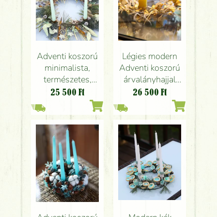
Adventi koszorú
Légies modern
minimalista,
Adventi koszorú
természetes,
árvalányhajjal
modern (45cm)
(35cm)
25 500
Ft
26 500
Ft