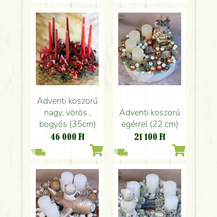
Adventi koszorú
nagy, vörös ,
Adventi koszorú
bogyós (35cm)
egérrel (22 cm)
46 000
Ft
21 100
Ft