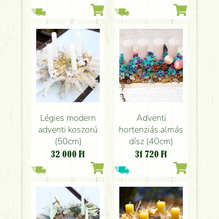
Légies modern
Adventi
adventi koszorú
hortenziás almás
(50cm)
dísz (40cm)
32 000
Ft
31 720
Ft