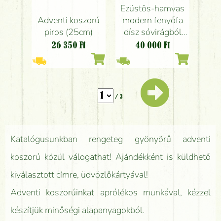
Ezüstös-hamvas
Adventi koszorú
modern fenyőfa
piros (25cm)
dísz sóvirágból
kapóban (100cm)
26 350
Ft
40 000
Ft
/ 3
Katalógusunkban rengeteg gyönyörű adventi
koszorú közül válogathat! Ajándékként is küldhető
kiválasztott címre, üdvözlőkártyával!
Adventi koszorúinkat aprólékos munkával, kézzel
készítjük minőségi alapanyagokból.