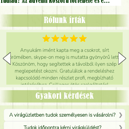
Tudtad? Az adventi koszorú története és érdekességei
Rólunk írták
Anyukám imént kapta meg a csokrot, sírt
örömében, skype-on meg is mutatta gyönyörű lett.
Köszönöm, hogy segítettek a távolból ilyen szép
meglepetést okozni. Gratulálok a rendeléshez
kapcsolódó minden részlet profi, megbízható
intézéséhez. Csillagos ötös szolgáltatás!
Mónika
(
5
/5
)
Gyakori kérdések
A virágüzletben tudok személyesen is vásárolni?
Tudok időpontra kérni virágküldést?