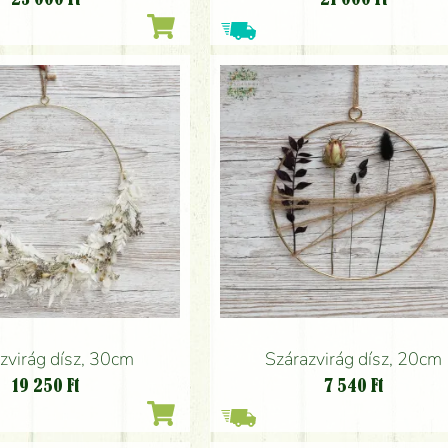
zvirág dísz, 30cm
Szárazvirág dísz, 20cm
19 250
Ft
7 540
Ft