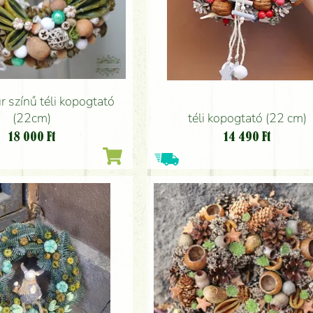
r színű téli kopogtató
(22cm)
téli kopogtató (22 cm)
18 000
Ft
14 490
Ft