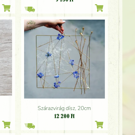
Szárazvirág dísz, 20cm
12 200
Ft