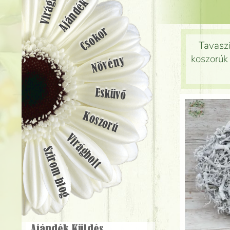
Ajándék
Csokor
Tavaszi
koszorúk 
Növény
Esküvő
Koszorú
Virágbolt
Szirom blog