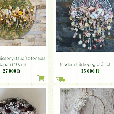
csonyi falidísz fonalas
Modern téli kopogtató, fali 
lapon (40cm)
35 000
Ft
27 000
Ft