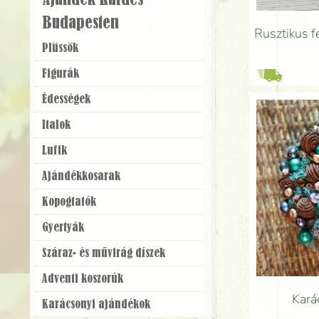
Ajándék Küldés
Budapesten
Rusztikus f
Plüssök
Figurák
Édességek
Italok
Lufik
Ajándék­kosarak
Kopogtatók
Gyertyák
Száraz- és művirág díszek
Adventi koszorúk
Kará
Karácsonyi ajándékok