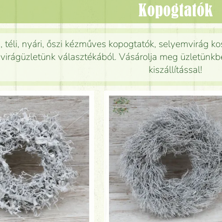
Kopogtatók
, téli, nyári, őszi kézműves kopogtatók, selyemvirág k
virágüzletünk választékából. Vásárolja meg üzletünkbe
kiszállítással!