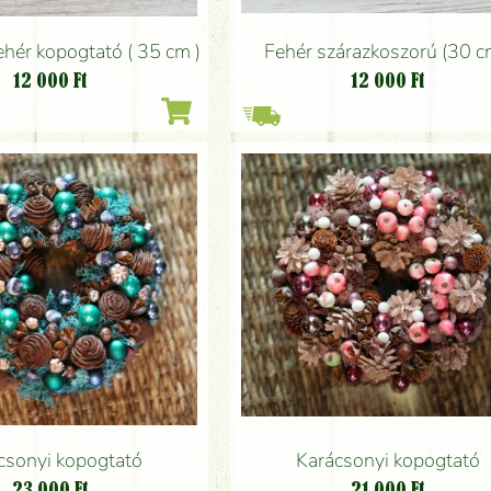
ehér kopogtató ( 35 cm )
Fehér szárazkoszorú (30 c
12 000
Ft
12 000
Ft
csonyi kopogtató
Karácsonyi kopogtató
23 000
Ft
21 000
Ft