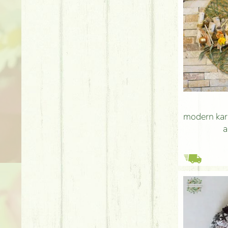
modern kará
a