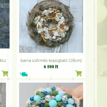
dísz
barna szőrmés kopogtató (18cm)
6 800
Ft