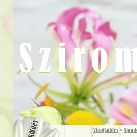
Sziro
Virágküldés
Virágküldés
>
Ajánd