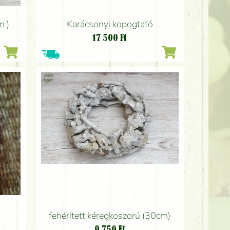
m )
Karácsonyi kopogtató
17 500
Ft
fehérített kéregkoszorú (30cm)
9 750
Ft