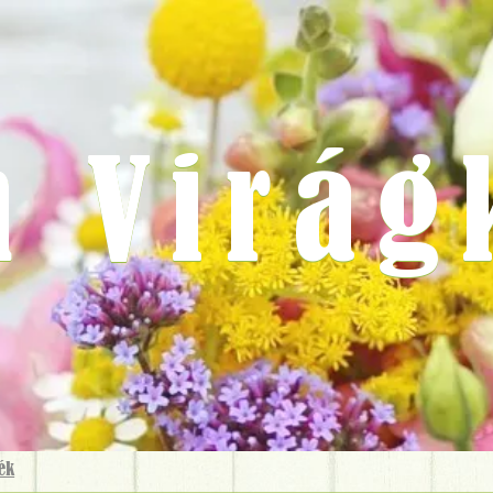
m Virág
ék