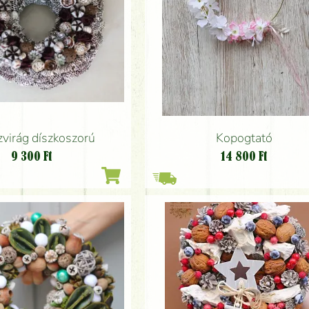
zvirág díszkoszorú
Kopogtató
9 300
Ft
14 800
Ft