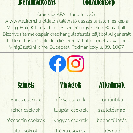
Bemutatkozás
Oldaltérkép
Meddig rendelhetek virágküldést úgy, hogy még ma
Áraink az ÁFA-t tartalmazzák.
kiszállítsák?
A www.szirom.hu oldalon található összes tartalom és kép a
Virág-Háló Kft. tulajdona, és szerzői jogvédelem © alatt áll.
Mennyire gyorsan tudják elkészíteni a csokrot, és
Bizonyos termékképeinkhez hangulatfestés céljából AI generált
mikor tudják leghamarabb kiszállítani?
hátteret használunk, de a képeken látható termék az valódi.
Virágüzletünk címe: Budapest, Podmaniczky u. 39. 1067
Vörös rózsát keresek, van önöknél?
Milyen visszajelzést kapok a virágküldésről?
Tényleg azt kapom, ami a képen van?
Színek
Virágok
Alkalmak
Mit kell tudni a virágcsokrok szállításáról?
vörös csokrok
rózsa csokrok
romantika
Hogy marad a lehető legtovább friss a csokor?
fehér csokrok
tulipán csokrok
születésnap
Tudok adventi koszorút vásárolni boltban?
rózsaszín csokrok
vegyes csokrok
babaszületés
lila csokrok
frézia csokrok
névnap