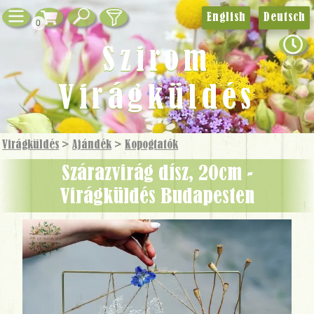
English
Deutsch
0
Szirom
Virágküldés
Virágküldés
>
Ajándék
>
Kopogtatók
Szárazvirág dísz, 20cm -
Virágküldés Budapesten