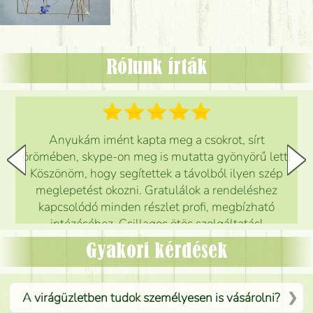
Rólunk írták
Anyukám imént kapta meg a csokrot, sírt
örömében, skype-on meg is mutatta gyönyörű lett.
Köszönöm, hogy segítettek a távolból ilyen szép
meglepetést okozni. Gratulálok a rendeléshez
kapcsolódó minden részlet profi, megbízható
intézéséhez. Csillagos ötös szolgáltatás!
Mónika
(
5
/5
)
Gyakori kérdések
A virágüzletben tudok személyesen is vásárolni?