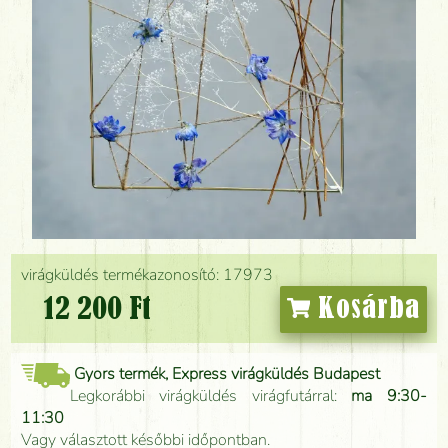
virágküldés termékazonosító: 17973
12 200 Ft
Kosárba
Gyors termék, Express virágküldés Budapest
Legkorábbi virágküldés virágfutárral:
ma 9:30-
11:30
Vagy választott későbbi időpontban.