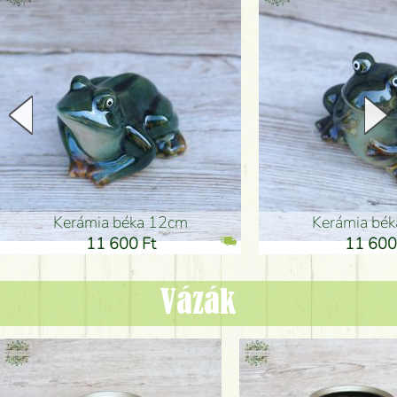
Kerámia béka 12cm
Kerámia bé
11 600 Ft
11 600
Vázák