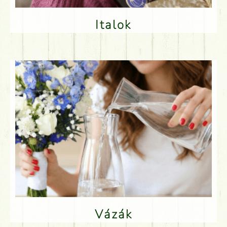
Italok
Vázák