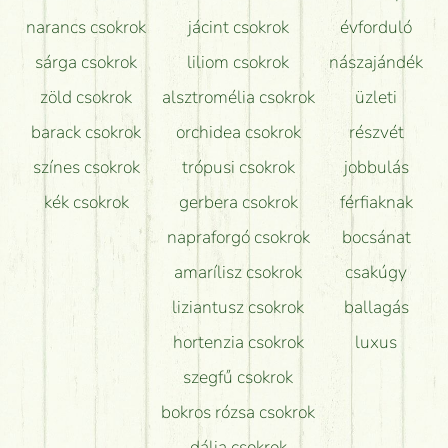
narancs csokrok
jácint csokrok
évforduló
sárga csokrok
liliom csokrok
nászajándék
zöld csokrok
alsztromélia csokrok
üzleti
barack csokrok
orchidea csokrok
részvét
színes csokrok
trópusi csokrok
jobbulás
kék csokrok
gerbera csokrok
férfiaknak
napraforgó csokrok
bocsánat
amarílisz csokrok
csakúgy
liziantusz csokrok
ballagás
hortenzia csokrok
luxus
szegfű csokrok
bokros rózsa csokrok
dália csokrok