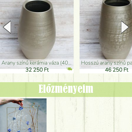
arany színű kerámia váza (40x26cm)
hosszú arany színű padlóváza
32 250 Ft
46 250 Ft
Előzményeim