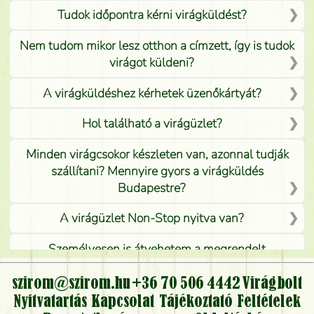
Tudok időpontra kérni virágküldést?
Nem tudom mikor lesz otthon a címzett, így is tudok
virágot küldeni?
A virágküldéshez kérhetek üzenőkártyát?
Hol található a virágüzlet?
Minden virágcsokor készleten van, azonnal tudják
szállítani? Mennyire gyors a virágküldés
Budapestre?
A virágüzlet Non-Stop nyitva van?
Személyesen is átvehetem a megrendelt
virágcsokrot, vagy csak virágküldéssel, kiszállítással
kérhető?
szirom@szirom.hu
+36 70 506 4442
Virágbolt
Nyitvatartás
Kapcsolat
Tájékoztató
Feltételek
Vidékre is lehet rendelni?