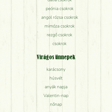
peónia csokrok
angol rózsa csokrok
mimóza csokrok
rezgő csokrok
csokrok
Virágos ünnepek
karácsony
húsvét
anyák napja
Valentin-nap
nőnap