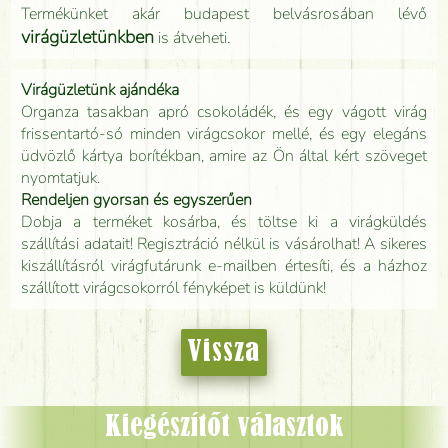
Termékünket akár budapest belvásrosában lévő
virágüzletünkben
is átveheti.
Virágüzletünk ajándéka
Organza tasakban apró csokoládék, és egy vágott virág
frissentartó-só minden virágcsokor mellé, és egy elegáns
üdvözlő kártya borítékban, amire az Ön által kért szöveget
nyomtatjuk.
Rendeljen gyorsan és egyszerűen
Dobja a terméket kosárba, és töltse ki a virágküldés
szállítási adatait! Regisztráció nélkül is vásárolhat! A sikeres
kiszállításról virágfutárunk e-mailben értesíti, és a házhoz
szállított virágcsokorról fényképet is küldünk!
Vissza
Kiegészítőt választok