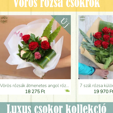
Vörös rózsa csokrok
ngol rózsákkal (5 szál) - Virágküldés Budapesten
7 szál rózsa különleges zöldekkel kraft papírral - Virágküldés Budapesten
18 275 Ft
19 970 Ft
Luxus csokor kollekció