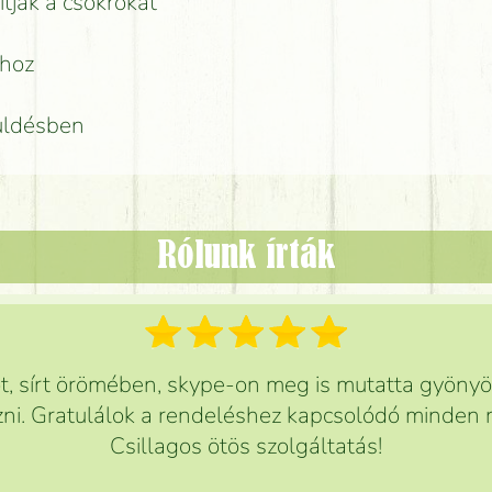
ítják a csokrokat
rhoz
küldésben
Rólunk írták
 sírt örömében, skype-on meg is mutatta gyönyör
ni. Gratulálok a rendeléshez kapcsolódó minden r
Csillagos ötös szolgáltatás!