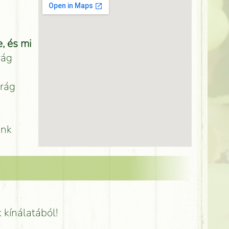
, és mi
rág
irág
unk
k kínálatából!