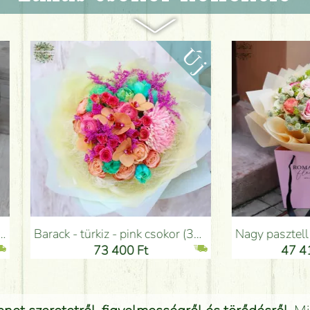
sokor (35 szál) - Virágküldés Budapesten
Nagy pasztell rózsás apró virágos csokor papírtáskával (20 szál) - Virágküldés Budapesten
3 400 Ft
47 410 Ft