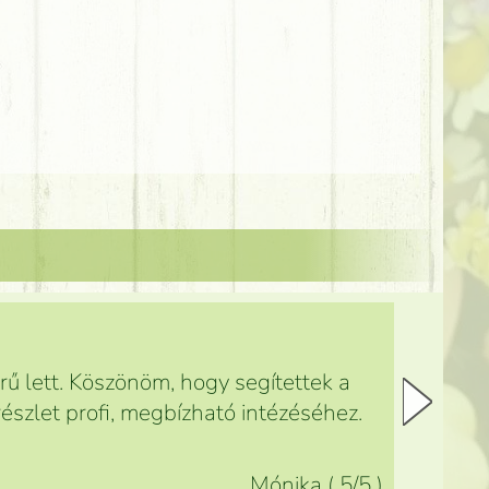
ű lett. Köszönöm, hogy segítettek a
észlet profi, megbízható intézéséhez.
Mónika
(
5
/5
)