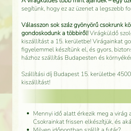
A virágküldés több mint ajándék – egy üze
segítünk, hogy ez az üzenet a legszebb 
Válasszon sok száz gyönyörű csokrunk köz
gondoskodunk a többiről!
Virágküldő szol
kiszállítást a 15. kerületbe! Virágainkat
figyelemmel készítünk el, és gyors, bizton
házhoz szállítás Budapesten és környékén
Szállítási díj Budapest 15. kerületbe 45
kiszállítást!
Mennyi idő alatt érkezik meg a virág 
Csokrainkat frissen elkészítjük, és ak
Milyen időpontban szállít a futár?