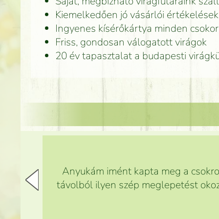
Saját, megbízható virágfutáraink száll
Kiemelkedően jó vásárlói értékelések
Ingyenes kísérőkártya minden csoko
Friss, gondosan válogatott virágok
20 év tapasztalat a budapesti virág
Anyukám imént kapta meg a csokrot,
távolból ilyen szép meglepetést okoz