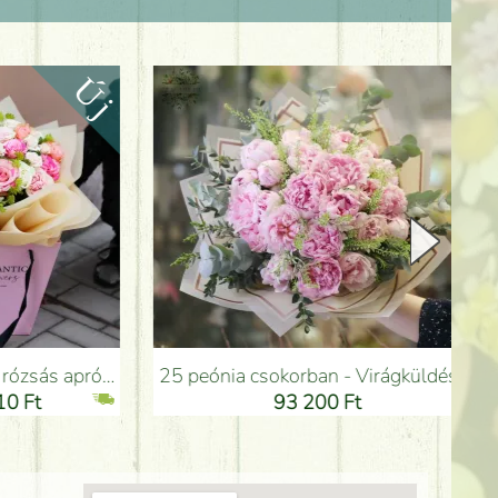
25 peónia csokorban - Virágküldés Budapesten
Rózsaszín bronzos habos álom csokor ang
93 200 Ft
93