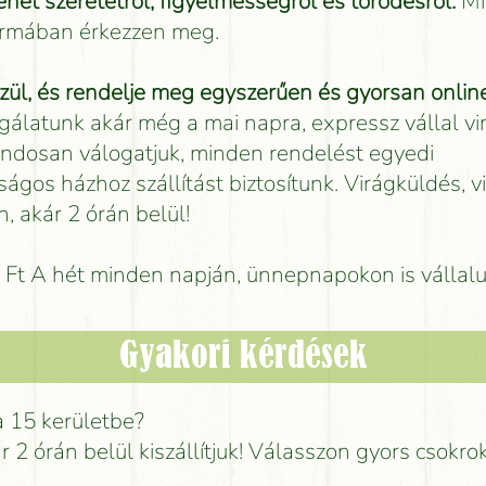
net szeretetről, figyelmességről és törődésről.
Mi
formában érkezzen meg.
ül, és rendelje meg egyszerűen és gyorsan online
gálatunk akár még a mai napra, expressz vállal vi
 gondosan válogatjuk, minden rendelést egyedi
ságos házhoz szállítást biztosítunk. Virágküldés, v
, akár 2 órán belül!
00 Ft A hét minden napján, ünnepnapokon is vállal
Gyakori kérdések
a 15 kerületbe?
ár 2 órán belül kiszállítjuk! Válasszon gyors csokro