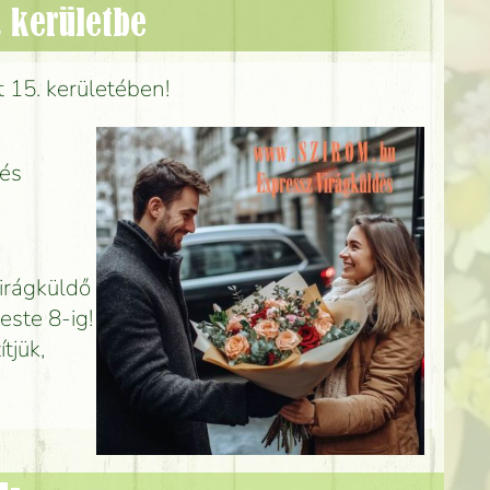
 kerületbe
t 15. kerületében!
 és
Virágküldő
este 8-ig!
tjük,