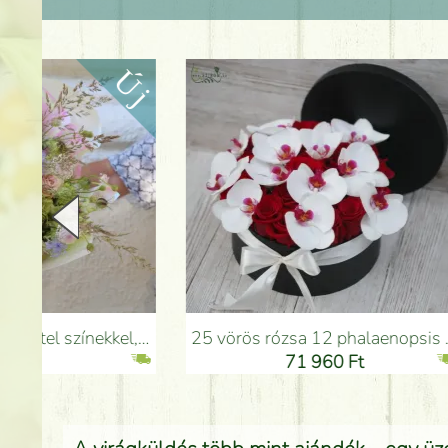
25 vörös rózsa 12 phalaenopsis orchideával dobozban - Virágküldés Budapesten
Barack - türkiz - pink c
71 960 Ft
7