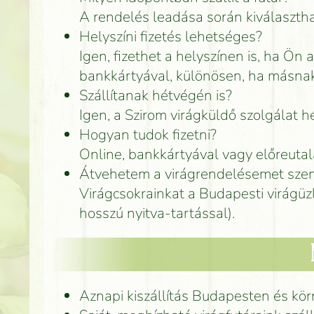
A rendelés leadása során kiválasztha
Helyszíni fizetés lehetséges?
Igen, fizethet a helyszínen is, ha Ön 
bankkártyával, különösen, ha másnak
Szállítanak hétvégén is?
Igen, a Szirom virágküldő szolgálat 
Hogyan tudok fizetni?
Online, bankkártyával vagy előreuta
Átvehetem a virágrendelésemet szem
Virágcsokrainkat a Budapesti virágüz
hosszú nyitva-tartással).
Aznapi kiszállítás Budapesten és kö