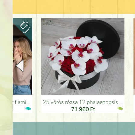
25 vörös rózsa 12 phalaenopsis orchideával dobozban - Virágküldés Budapesten
Vörös rózsák átmenetes a
71 960 Ft