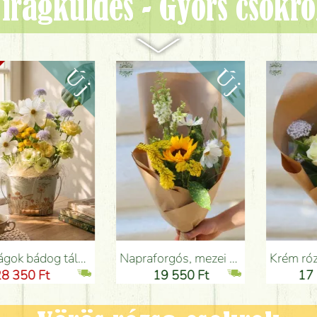
irágküldés - Gyors csokr
Budapesten
Napraforgós, mezei virágos nyári csokor - Virágküldés Budapesten
Krém rózsák csipkevirággal (10 szál) - Virágküldés Budapesten
19 550 Ft
17 100 Ft