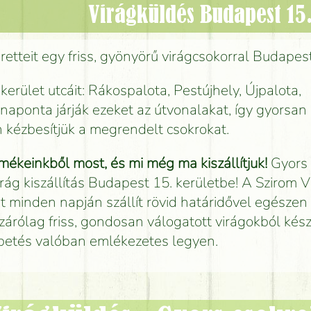
Virágküldés Budapest 15.
etteit egy friss, gyönyörű virágcsokorral Budapes
 kerület utcáit: Rákospalota, Pestújhely, Újpalota,
 naponta járják ezeket az útvonalakat, így gyorsan
 kézbesítjük a megrendelt csokrokat.
mékeinkből most, és mi még ma kiszállítjuk!
Gyors
irág kiszállítás Budapest 15. kerületbe! A Szirom 
t minden napján szállít rövid határidővel egészen 
zárólag friss, gondosan válogatott virágokból készí
petés valóban emlékezetes legyen.