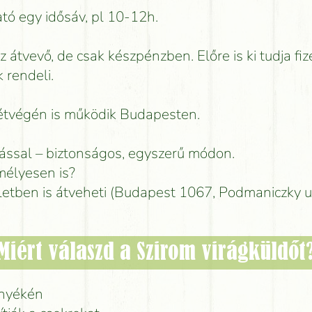
tó egy idősáv, pl 10-12h.
az átvevő, de csak készpénzben. Előre is ki tudja fiz
 rendeli.
hétvégén is működik Budapesten.
lással – biztonságos, egyszerű módon.
élyesen is?
letben is átveheti (Budapest 1067, Podmaniczky u
Miért válaszd a Szirom virágküldőt
rnyékén