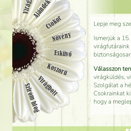
Ajándék
Csokor
Lepje meg szer
Növény
Ismerjük a 15.
virágfutáraink
Esküvő
biztonságosan
Koszorú
Válasszon ter
virágküldés, v
Virágbolt
Szolgálat a hé
Szirom blog
Csokrainkat ki
hogy a megle