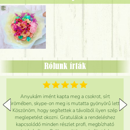
Rólunk írták
Anyukám imént kapta meg a csokrot, sírt
örömében, skype-on meg is mutatta gyönyörű lett.
Köszönöm, hogy segítettek a távolból ilyen szép
meglepetést okozni. Gratulálok a rendeléshez
kapcsolódó minden részlet profi, megbízható