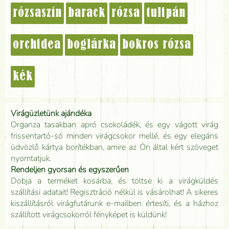
rózsaszín
barack
rózsa
tulipán
orchidea
boglárka
bokros rózsa
kék
Virágüzletünk ajándéka
Organza tasakban apró csokoládék, és egy vágott virág
frissentartó-só minden virágcsokor mellé, és egy elegáns
üdvözlő kártya borítékban, amire az Ön által kért szöveget
nyomtatjuk.
Rendeljen gyorsan és egyszerűen
Dobja a terméket kosárba, és töltse ki a virágküldés
szállítási adatait! Regisztráció nélkül is vásárolhat! A sikeres
kiszállításról virágfutárunk e-mailben értesíti, és a házhoz
szállított virágcsokorról fényképet is küldünk!