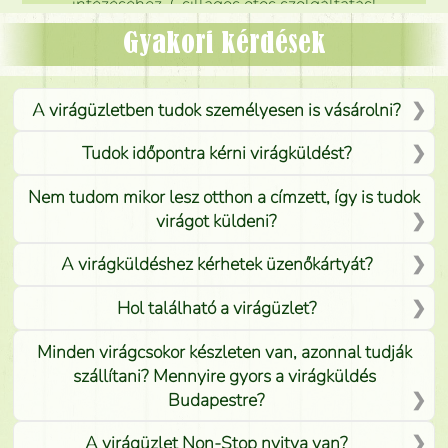
intézéséhez. Csillagos ötös szolgáltatás!
Mónika
(
5
/5
)
Gyakori kérdések
A virágüzletben tudok személyesen is vásárolni?
Tudok időpontra kérni virágküldést?
Nem tudom mikor lesz otthon a címzett, így is tudok
virágot küldeni?
A virágküldéshez kérhetek üzenőkártyát?
Hol található a virágüzlet?
Minden virágcsokor készleten van, azonnal tudják
szállítani? Mennyire gyors a virágküldés
Budapestre?
A virágüzlet Non-Stop nyitva van?