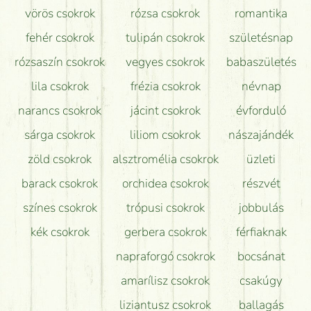
vörös csokrok
rózsa csokrok
romantika
Hogy marad a lehető legtovább friss a csokor?
fehér csokrok
tulipán csokrok
születésnap
Tudok adventi koszorút vásárolni boltban?
rózsaszín csokrok
vegyes csokrok
babaszületés
lila csokrok
frézia csokrok
névnap
narancs csokrok
jácint csokrok
évforduló
sárga csokrok
liliom csokrok
nászajándék
zöld csokrok
alsztromélia csokrok
üzleti
barack csokrok
orchidea csokrok
részvét
színes csokrok
trópusi csokrok
jobbulás
kék csokrok
gerbera csokrok
férfiaknak
napraforgó csokrok
bocsánat
amarílisz csokrok
csakúgy
liziantusz csokrok
ballagás