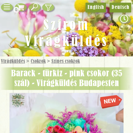
English
Deutsch
0
Szirom
Virágküldés
Virágküldés
>
Csokrok
>
Színes csokrok
Barack - türkiz - pink csokor (35
szál) - Virágküldés Budapesten