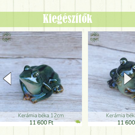
Kiegészítők
Kerámia béka 12cm
Kerámia bé
11 600 Ft
11 600