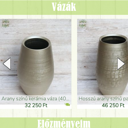
Vázák
arany színű kerámia váza (40x26cm)
hosszú arany színű padlóváza
32 250 Ft
46 250 Ft
Előzményeim