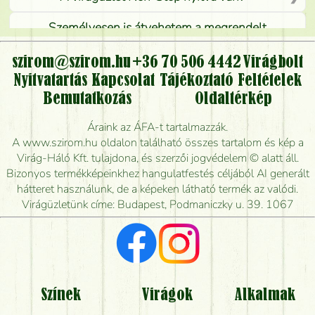
Személyesen is átvehetem a megrendelt
virágcsokrot, vagy csak virágküldéssel, kiszállítással
kérhető?
szirom@szirom.hu
+36 70 506 4442
Virágbolt
Nyitvatartás
Kapcsolat
Tájékoztató
Feltételek
Vidékre is lehet rendelni?
Bemutatkozás
Oldaltérkép
Meddig rendelhetek virágküldést úgy, hogy még ma
Áraink az ÁFA-t tartalmazzák.
kiszállítsák?
A www.szirom.hu oldalon található összes tartalom és kép a
Virág-Háló Kft. tulajdona, és szerzői jogvédelem © alatt áll.
Mennyire gyorsan tudják elkészíteni a csokrot, és
Bizonyos termékképeinkhez hangulatfestés céljából AI generált
mikor tudják leghamarabb kiszállítani?
hátteret használunk, de a képeken látható termék az valódi.
Virágüzletünk címe: Budapest, Podmaniczky u. 39. 1067
Vörös rózsát keresek, van önöknél?
Milyen visszajelzést kapok a virágküldésről?
Tényleg azt kapom, ami a képen van?
Színek
Virágok
Alkalmak
Mit kell tudni a virágcsokrok szállításáról?