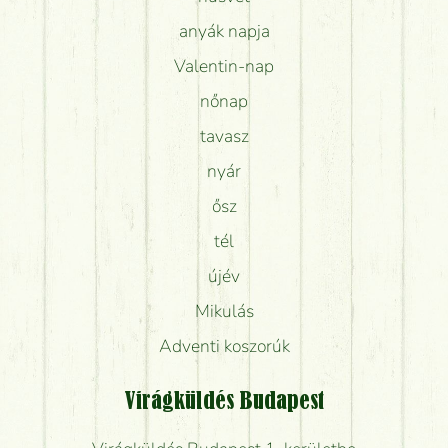
anyák napja
Valentin-nap
nőnap
tavasz
nyár
ősz
tél
újév
Mikulás
Adventi koszorúk
Virágküldés Budapest