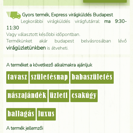
Gyors termék, Express virágküldés Budapest
Legkorábbi virágküldés virágfutárral:
ma 9:30-
11:30
Vagy választott későbbi időpontban.
Termékünket akár budapest belvásrosában lévő
virágüzletünkben
is átveheti.
A terméket a következő alkalmakra ajánljuk
tavasz
születésnap
babaszületés
nászajándék
üzleti
csakúgy
ballagás
luxus
A termék jellemzői