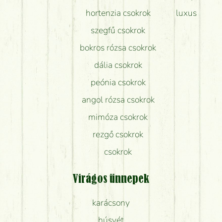
hortenzia csokrok
luxus
szegfű csokrok
bokros rózsa csokrok
dália csokrok
peónia csokrok
angol rózsa csokrok
mimóza csokrok
rezgő csokrok
csokrok
Virágos ünnepek
karácsony
húsvét