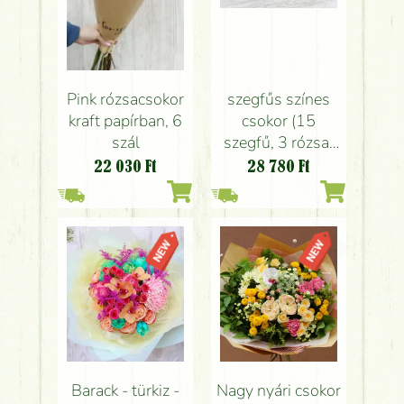
Pink rózsacsokor
szegfűs színes
kraft papírban, 6
csokor (15
szál
szegfű, 3 rózsa)
papírvázával
22 030
Ft
28 780
Ft
Barack - türkiz -
Nagy nyári csokor