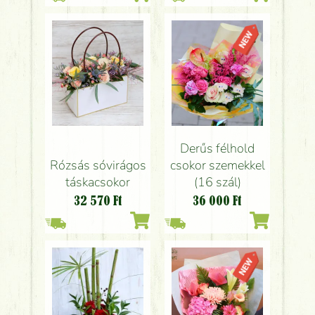
Derűs félhold
Rózsás sóvirágos
csokor szemekkel
táskacsokor
(16 szál)
32 570
Ft
36 000
Ft