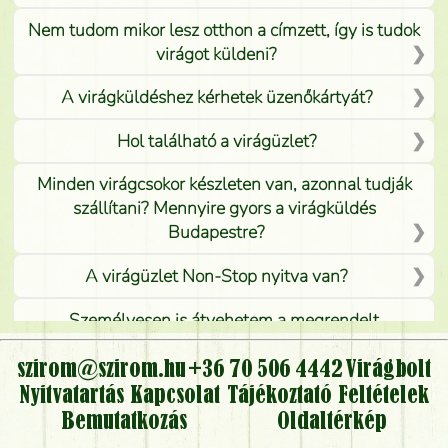
Nem tudom mikor lesz otthon a címzett, így is tudok
virágot küldeni?
A virágküldéshez kérhetek üzenőkártyát?
Hol található a virágüzlet?
Minden virágcsokor készleten van, azonnal tudják
szállítani? Mennyire gyors a virágküldés
Budapestre?
A virágüzlet Non-Stop nyitva van?
Személyesen is átvehetem a megrendelt
virágcsokrot, vagy csak virágküldéssel, kiszállítással
kérhető?
szirom@szirom.hu
+36 70 506 4442
Virágbolt
Nyitvatartás
Kapcsolat
Tájékoztató
Feltételek
Vidékre is lehet rendelni?
Bemutatkozás
Oldaltérkép