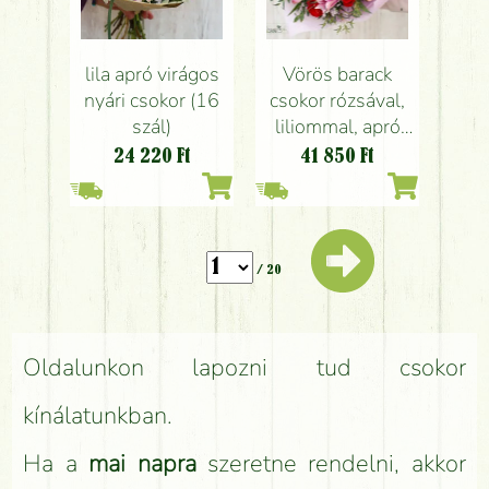
lila apró virágos
Vörös barack
nyári csokor (16
csokor rózsával,
szál)
liliommal, apró
virágokkal (21
24 220
Ft
41 850
Ft
szál)
/ 20
Oldalunkon lapozni tud csokor
kínálatunkban.
Ha a
mai napra
szeretne rendelni, akkor