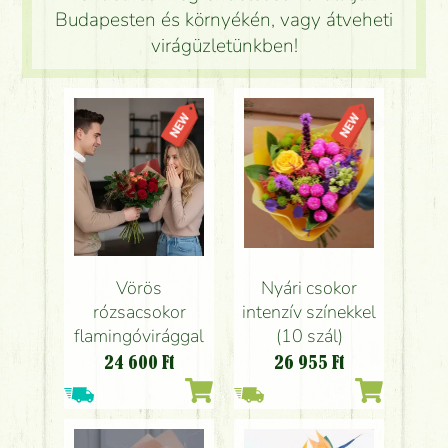
Budapesten és környékén, vagy átveheti
virágüzletünkben!
Vörös
Nyári csokor
rózsacsokor
intenzív színekkel
flamingóvirággal
(10 szál)
24 600
Ft
26 955
Ft