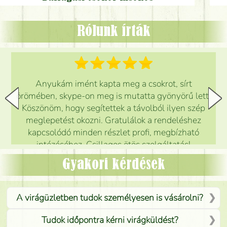
Rólunk írták
Anyukám imént kapta meg a csokrot, sírt
örömében, skype-on meg is mutatta gyönyörű lett.
Köszönöm, hogy segítettek a távolból ilyen szép
meglepetést okozni. Gratulálok a rendeléshez
kapcsolódó minden részlet profi, megbízható
intézéséhez. Csillagos ötös szolgáltatás!
Mónika
(
5
/5
)
Gyakori kérdések
A virágüzletben tudok személyesen is vásárolni?
Tudok időpontra kérni virágküldést?