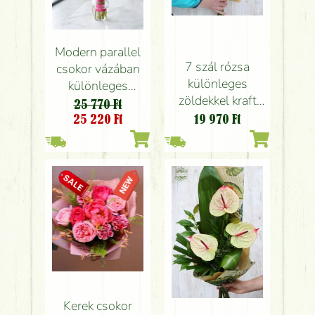
Modern parallel
7 szál rózsa
csokor vázában
különleges
különleges
zöldekkel kraft
virágokkal
25 770 Ft
papírral
25 220
Ft
19 970
Ft
Kerek csokor