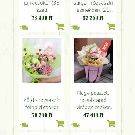
pink csokor (35
sárga - rózsaszín
szál)
színekben (21
szál)
73 400
Ft
37 760
Ft
Nagy pasztell
Zöld - rózsaszín
rózsás apró
félhold csokor
virágos csokor
papírtáskával (20
50 700
Ft
47 410
Ft
szál)