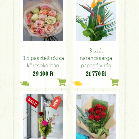
3 szál
15 pasztell rózsa
narancssárga
körcsokorban
papagájvirág
29 100
Ft
21 770
Ft