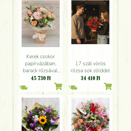
Kerek csokor
17 szál vörös
papírvázában,
rózsa sok zölddel
barack rózsával,
peóniával, apró
34 410
Ft
45 730
Ft
virágokkal (22
szál)