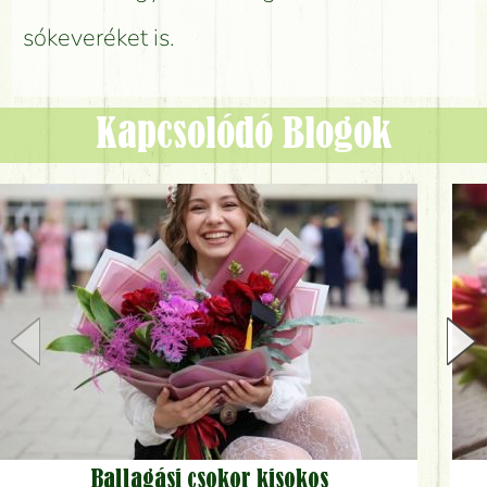
sókeveréket is.
Kapcsolódó Blogok
Ballagási csokor kisokos