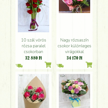
10 szál vörös
Nagy rózsaszín
rózsa paralel
csokor különleges
csokorban
virágokkal
32 880
Ft
34 170
Ft