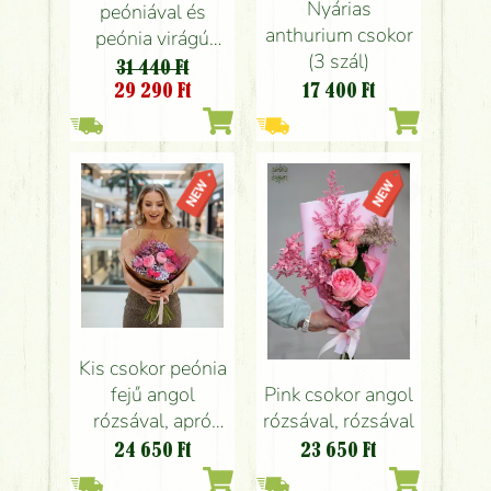
Nyárias
peóniával és
anthurium csokor
peónia virágú
(3 szál)
angol rózsával
31 440 Ft
29 290
Ft
17 400
Ft
Kis csokor peónia
fejű angol
Pink csokor angol
rózsával, apró
rózsával, rózsával
színes virágokkal
24 650
Ft
23 650
Ft