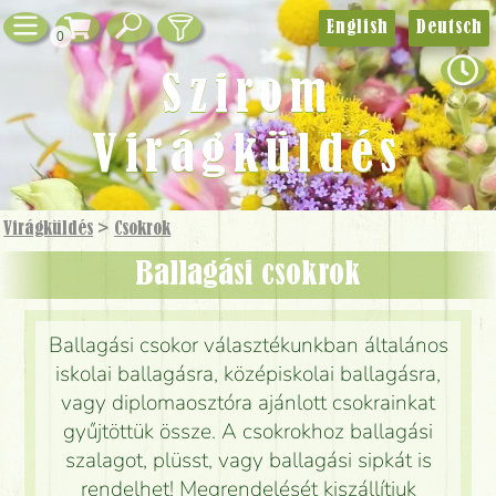
English
Deutsch
0
Szirom
Virágküldés
Virágküldés
>
Csokrok
Ballagási csokrok
Ballagási csokor választékunkban általános
iskolai ballagásra, középiskolai ballagásra,
vagy diplomaosztóra ajánlott csokrainkat
gyűjtöttük össze. A csokrokhoz ballagási
szalagot, plüsst, vagy ballagási sipkát is
rendelhet! Megrendelését kiszállítjuk