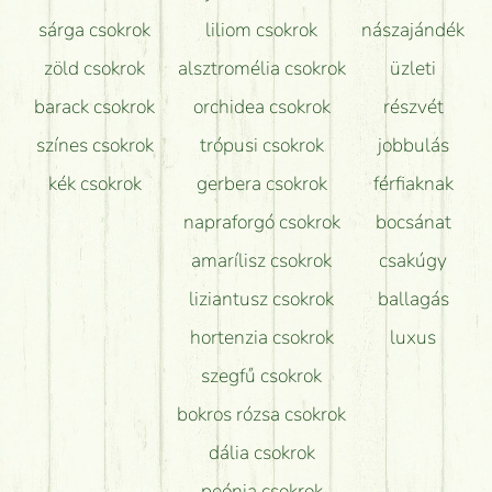
sárga csokrok
liliom csokrok
nászajándék
zöld csokrok
alsztromélia csokrok
üzleti
barack csokrok
orchidea csokrok
részvét
színes csokrok
trópusi csokrok
jobbulás
kék csokrok
gerbera csokrok
férfiaknak
napraforgó csokrok
bocsánat
amarílisz csokrok
csakúgy
liziantusz csokrok
ballagás
hortenzia csokrok
luxus
szegfű csokrok
bokros rózsa csokrok
dália csokrok
peónia csokrok