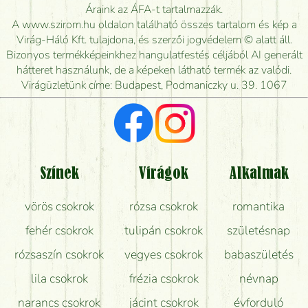
Meddig rendelhetek virágküldést úgy, hogy még ma
Áraink az ÁFA-t tartalmazzák.
kiszállítsák?
A www.szirom.hu oldalon található összes tartalom és kép a
Virág-Háló Kft. tulajdona, és szerzői jogvédelem © alatt áll.
Mennyire gyorsan tudják elkészíteni a csokrot, és
Bizonyos termékképeinkhez hangulatfestés céljából AI generált
mikor tudják leghamarabb kiszállítani?
hátteret használunk, de a képeken látható termék az valódi.
Virágüzletünk címe: Budapest, Podmaniczky u. 39. 1067
Vörös rózsát keresek, van önöknél?
Milyen visszajelzést kapok a virágküldésről?
Tényleg azt kapom, ami a képen van?
Színek
Virágok
Alkalmak
Mit kell tudni a virágcsokrok szállításáról?
vörös csokrok
rózsa csokrok
romantika
Hogy marad a lehető legtovább friss a csokor?
fehér csokrok
tulipán csokrok
születésnap
Tudok adventi koszorút vásárolni boltban?
rózsaszín csokrok
vegyes csokrok
babaszületés
lila csokrok
frézia csokrok
névnap
narancs csokrok
jácint csokrok
évforduló