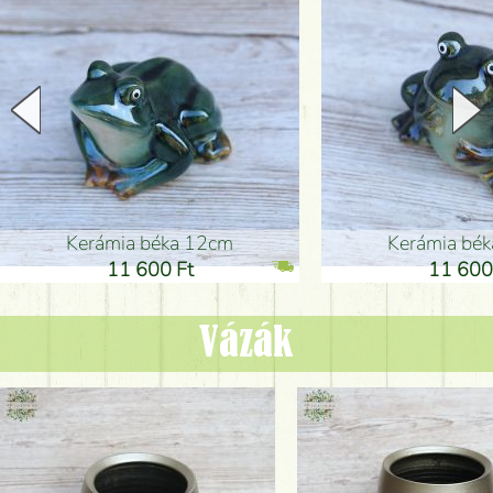
Kerámia béka 12cm
Kerámia bé
11 600 Ft
11 600
Vázák