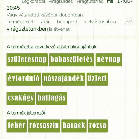
Legkorábbi virágküldés virágfutárral:
ma 17:00-
20:45
Vagy választott későbbi időpontban.
Termékünket akár budapest belvásrosában lévő
virágüzletünkben
is átveheti.
A terméket a következő alkalmakra ajánljuk
születésnap
babaszületés
névnap
évforduló
nászajándék
üzleti
csakúgy
ballagás
A termék jellemzői
fehér
rózsaszín
barack
rózsa