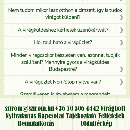
Nem tudom mikor lesz otthon a címzett, így is tudok
virágot küldeni?
A virágküldéshez kérhetek üzenőkártyát?
Hol található a virágüzlet?
Minden virágcsokor készleten van, azonnal tudják
szállítani? Mennyire gyors a virágküldés
Budapestre?
A virágüzlet Non-Stop nyitva van?
Személyesen is átvehetem a megrendelt
virágcsokrot, vagy csak virágküldéssel, kiszállítással
kérhető?
szirom@szirom.hu
+36 70 506 4442
Virágbolt
Nyitvatartás
Kapcsolat
Tájékoztató
Feltételek
Vidékre is lehet rendelni?
Bemutatkozás
Oldaltérkép