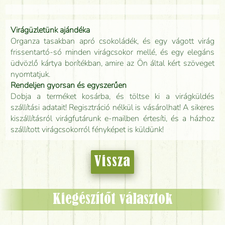
Virágüzletünk ajándéka
Organza tasakban apró csokoládék, és egy vágott virág
frissentartó-só minden virágcsokor mellé, és egy elegáns
üdvözlő kártya borítékban, amire az Ön által kért szöveget
nyomtatjuk.
Rendeljen gyorsan és egyszerűen
Dobja a terméket kosárba, és töltse ki a virágküldés
szállítási adatait! Regisztráció nélkül is vásárolhat! A sikeres
kiszállításról virágfutárunk e-mailben értesíti, és a házhoz
szállított virágcsokorról fényképet is küldünk!
Vissza
Kiegészítőt választok