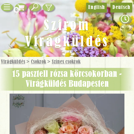
English
Deutsch
0
Szirom
Virágküldés
Virágküldés
>
Csokrok
>
Színes csokrok
15 pasztell rózsa körcsokorban -
Virágküldés Budapesten