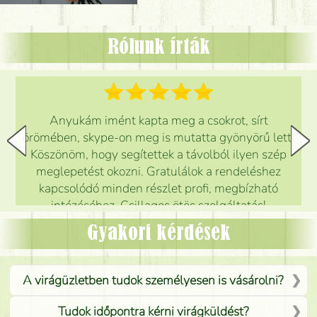
Rólunk írták
Anyukám imént kapta meg a csokrot, sírt
örömében, skype-on meg is mutatta gyönyörű lett.
Köszönöm, hogy segítettek a távolból ilyen szép
meglepetést okozni. Gratulálok a rendeléshez
kapcsolódó minden részlet profi, megbízható
intézéséhez. Csillagos ötös szolgáltatás!
Mónika
(
5
/5
)
Gyakori kérdések
A virágüzletben tudok személyesen is vásárolni?
Tudok időpontra kérni virágküldést?