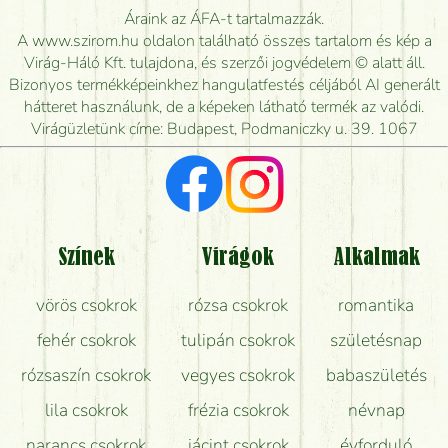
Meddig rendelhetek virágküldést úgy, hogy még ma
Áraink az ÁFA-t tartalmazzák.
kiszállítsák?
A www.szirom.hu oldalon található összes tartalom és kép a
Virág-Háló Kft. tulajdona, és szerzői jogvédelem © alatt áll.
Mennyire gyorsan tudják elkészíteni a csokrot, és
Bizonyos termékképeinkhez hangulatfestés céljából AI generált
mikor tudják leghamarabb kiszállítani?
hátteret használunk, de a képeken látható termék az valódi.
Virágüzletünk címe: Budapest, Podmaniczky u. 39. 1067
Vörös rózsát keresek, van önöknél?
Milyen visszajelzést kapok a virágküldésről?
Tényleg azt kapom, ami a képen van?
Színek
Virágok
Alkalmak
Mit kell tudni a virágcsokrok szállításáról?
vörös csokrok
rózsa csokrok
romantika
Hogy marad a lehető legtovább friss a csokor?
fehér csokrok
tulipán csokrok
születésnap
Tudok adventi koszorút vásárolni boltban?
rózsaszín csokrok
vegyes csokrok
babaszületés
lila csokrok
frézia csokrok
névnap
narancs csokrok
jácint csokrok
évforduló