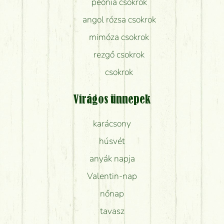
peónia csokrok
angol rózsa csokrok
mimóza csokrok
rezgő csokrok
csokrok
Virágos ünnepek
karácsony
húsvét
anyák napja
Valentin-nap
nőnap
tavasz