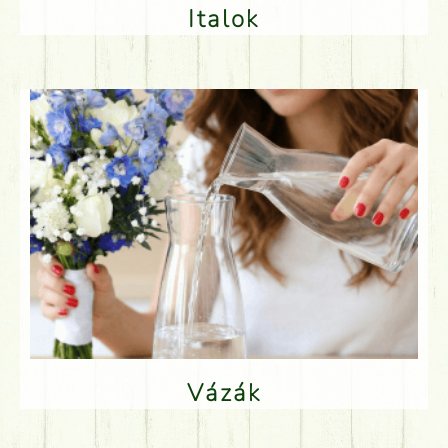
Italok
Vázák