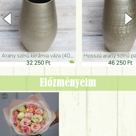
arany színű kerámia váza (40x26cm)
hosszú arany színű padlóváza
32 250 Ft
46 250 Ft
Előzményeim