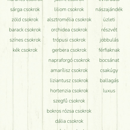
sárga csokrok
liliom csokrok
nászajándék
zöld csokrok
alsztromélia csokrok
üzleti
barack csokrok
orchidea csokrok
részvét
színes csokrok
trópusi csokrok
jobbulás
kék csokrok
gerbera csokrok
férfiaknak
napraforgó csokrok
bocsánat
amarílisz csokrok
csakúgy
liziantusz csokrok
ballagás
hortenzia csokrok
luxus
szegfű csokrok
bokros rózsa csokrok
dália csokrok