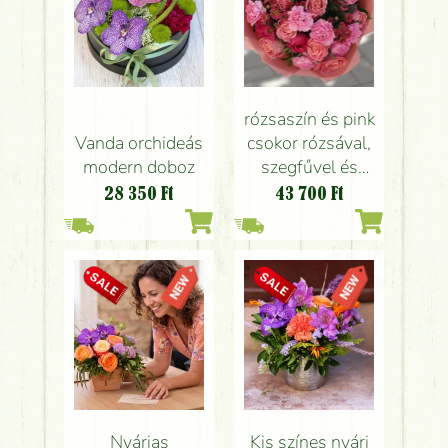
rózsaszín és pink
Vanda orchideás
csokor rózsával,
modern doboz
szegfűvel és
santini krizivel
28 350
Ft
43 700
Ft
Nyárias
Kis színes nyári