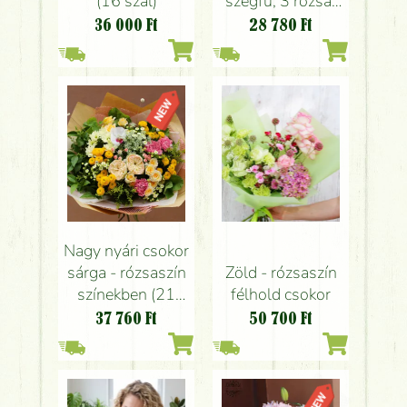
(16 szál)
szegfű, 3 rózsa)
papírvázával
36 000
Ft
28 780
Ft
Nagy nyári csokor
sárga - rózsaszín
Zöld - rózsaszín
színekben (21
félhold csokor
szál)
37 760
Ft
50 700
Ft