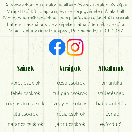
kiszállítsák?
A www.szirom.hu oldalon található összes tartalom és kép a
Virág-Háló Kft. tulajdona, és szerzői jogvédelem © alatt áll.
Mennyire gyorsan tudják elkészíteni a csokrot, és
Bizonyos termékképeinkhez hangulatfestés céljából AI generált
mikor tudják leghamarabb kiszállítani?
hátteret használunk, de a képeken látható termék az valódi.
Virágüzletünk címe: Budapest, Podmaniczky u. 39. 1067
Vörös rózsát keresek, van önöknél?
Milyen visszajelzést kapok a virágküldésről?
Tényleg azt kapom, ami a képen van?
Színek
Virágok
Alkalmak
Mit kell tudni a virágcsokrok szállításáról?
vörös csokrok
rózsa csokrok
romantika
Hogy marad a lehető legtovább friss a csokor?
fehér csokrok
tulipán csokrok
születésnap
Tudok adventi koszorút vásárolni boltban?
rózsaszín csokrok
vegyes csokrok
babaszületés
lila csokrok
frézia csokrok
névnap
narancs csokrok
jácint csokrok
évforduló