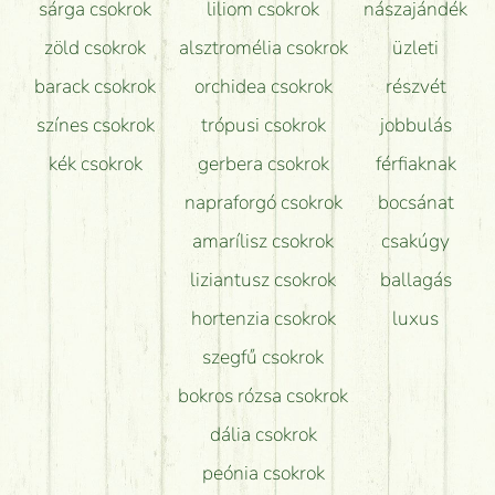
sárga csokrok
liliom csokrok
nászajándék
zöld csokrok
alsztromélia csokrok
üzleti
barack csokrok
orchidea csokrok
részvét
színes csokrok
trópusi csokrok
jobbulás
kék csokrok
gerbera csokrok
férfiaknak
napraforgó csokrok
bocsánat
amarílisz csokrok
csakúgy
liziantusz csokrok
ballagás
hortenzia csokrok
luxus
szegfű csokrok
bokros rózsa csokrok
dália csokrok
peónia csokrok