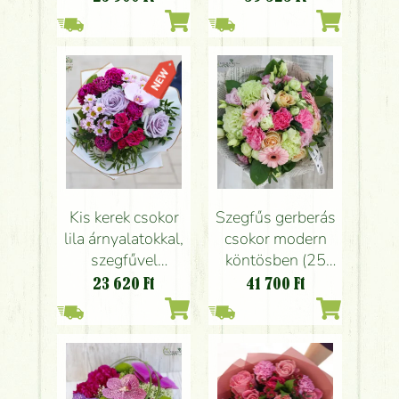
rózsákkal
Kis kerek csokor
Szegfűs gerberás
lila árnyalatokkal,
csokor modern
szegfűvel
köntösben (25
rózsával,
szál)
23 620
Ft
41 700
Ft
orchideával (10
szál)