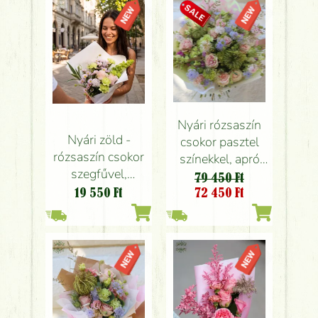
Nyári rózsaszín
Nyári zöld -
csokor pasztel
rózsaszín csokor
színekkel, apró
szegfűvel,
virágokkal,
79 450 Ft
santinivel,
rózsával (54 szál)
19 550
Ft
72 450
Ft
rózsával, apró
virágokkal (12
szál)