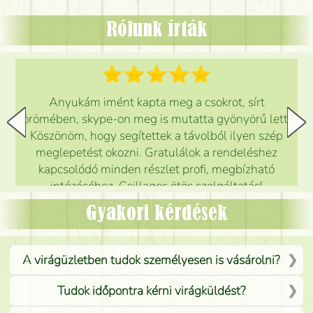
Rólunk írták
Anyukám imént kapta meg a csokrot, sírt
örömében, skype-on meg is mutatta gyönyörű lett.
Köszönöm, hogy segítettek a távolból ilyen szép
meglepetést okozni. Gratulálok a rendeléshez
kapcsolódó minden részlet profi, megbízható
intézéséhez. Csillagos ötös szolgáltatás!
Mónika
(
5
/5
)
Gyakori kérdések
A virágüzletben tudok személyesen is vásárolni?
Tudok időpontra kérni virágküldést?