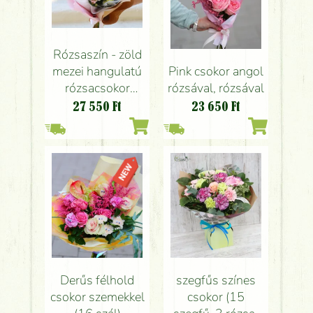
Rózsaszín - zöld
mezei hangulatú
Pink csokor angol
rózsacsokor
rózsával, rózsával
liziantusszal
27 550
Ft
23 650
Ft
Derűs félhold
szegfűs színes
csokor szemekkel
csokor (15