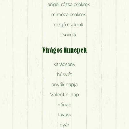
angol rózsa csokrok
mimóza csokrok
rezgő csokrok
csokrok
Virágos ünnepek
karácsony
húsvét
anyák napja
Valentin-nap
nőnap
tavasz
nyár