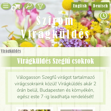
English
Deutsch
0
Szirom
Virágküldés
Virágküldés
Virágküldés Szegfű csokrok
Válogasson Szegfű virágot tartalmazó
virágcsokraink közül! Virágküldés akár 2
órán belül, Budapesten és környékén,
egész este 7-ig leadhatja rendelését!