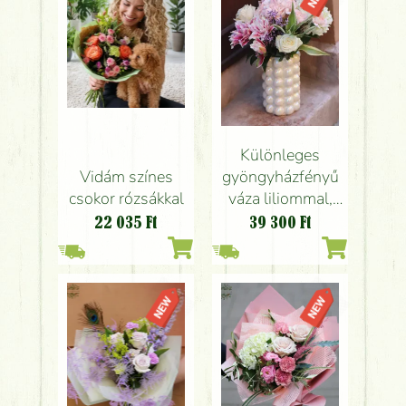
Különleges
Vidám színes
gyöngyházfényű
csokor rózsákkal
váza liliommal,
hortenziával,
22 035
Ft
39 300
Ft
rózsával