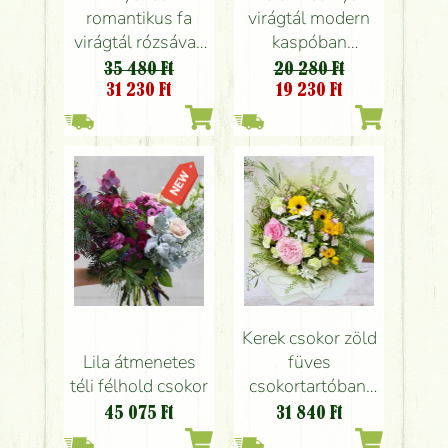
romantikus fa
virágtál modern
virágtál rózsával,
kaspóban
orchideával
orchideával
35 480 Ft
20 280 Ft
31 230
Ft
19 230
Ft
Kerek csokor zöld
Lila átmenetes
füves
téli félhold csokor
csokortartóban,
lágy színekkel (18
45 075
Ft
31 840
Ft
szál)