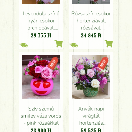
Levendula színű
Rózsaszín csokor
nyári csokor
hortenziával,
orchideával,
rózsával,
szarkalábbal,
liziantusszal
29 755
Ft
24 845
Ft
rózsákkal
Szív szemű
Anyák-napi
smiley váza vörös
virágtál
- pink rózsákkal
hortenziás
kaspóban,
23 900
Ft
59 525
Ft