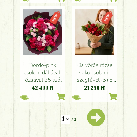
Bordó-pink
Kis vörös rózsa
csokor, dáliával,
csokor solomio
rózsával 25 szál
szegfűvel (5+5
szál)
42 400
Ft
21 250
Ft
/ 3