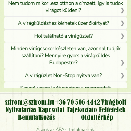
Nem tudom mikor lesz otthon a címzett, így is tudok
virágot küldeni?
A virágküldéshez kérhetek üzenőkártyát?
Hol található a virágüzlet?
Minden virágcsokor készleten van, azonnal tudják
szállítani? Mennyire gyors a virágküldés
Budapestre?
A virágüzlet Non-Stop nyitva van?
Személyesen is átvehetem a megrendelt
virágcsokrot, vagy csak virágküldéssel, kiszállítással
kérhető?
szirom@szirom.hu
+36 70 506 4442
Virágbolt
Nyitvatartás
Kapcsolat
Tájékoztató
Feltételek
Vidékre is lehet rendelni?
Bemutatkozás
Oldaltérkép
Meddig rendelhetek virágküldést úgy, hogy még ma
Áraink az ÁFA-t tartalmazzák.