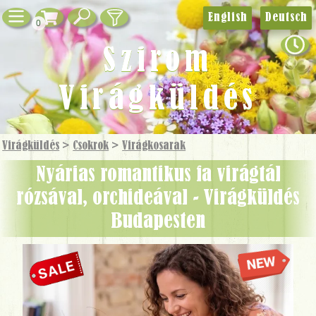
English
Deutsch
0
Szirom
Virágküldés
Virágküldés
>
Csokrok
>
Virág­kosarak
Nyárias romantikus fa virágtál
rózsával, orchideával - Virágküldés
Budapesten