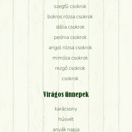
szegfű csokrok
bokros rózsa csokrok
dália csokrok
peónia csokrok
angol rózsa csokrok
mimóza csokrok
rezgő csokrok
csokrok
Virágos ünnepek
karácsony
húsvét
anyák napja