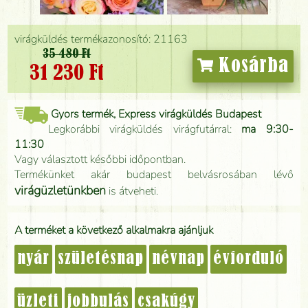
virágküldés termékazonosító: 21163
35 480 Ft
Kosárba
31 230 Ft
Gyors termék, Express virágküldés Budapest
Legkorábbi virágküldés virágfutárral:
ma 9:30-
11:30
Vagy választott későbbi időpontban.
Termékünket akár budapest belvásrosában lévő
virágüzletünkben
is átveheti.
A terméket a következő alkalmakra ajánljuk
nyár
születésnap
névnap
évforduló
üzleti
jobbulás
csakúgy