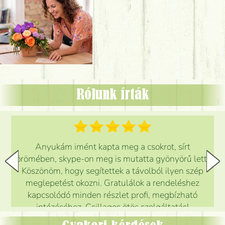
Rólunk írták
Anyukám imént kapta meg a csokrot, sírt
örömében, skype-on meg is mutatta gyönyörű lett.
Köszönöm, hogy segítettek a távolból ilyen szép
meglepetést okozni. Gratulálok a rendeléshez
kapcsolódó minden részlet profi, megbízható
intézéséhez. Csillagos ötös szolgáltatás!
Mónika
(
5
/5
)