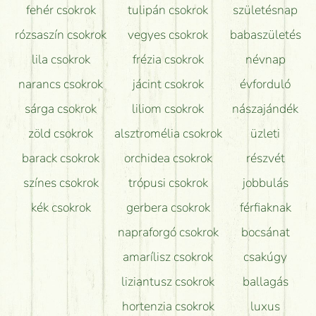
fehér csokrok
tulipán csokrok
születésnap
Tudok adventi koszorút vásárolni boltban?
rózsaszín csokrok
vegyes csokrok
babaszületés
lila csokrok
frézia csokrok
névnap
narancs csokrok
jácint csokrok
évforduló
sárga csokrok
liliom csokrok
nászajándék
zöld csokrok
alsztromélia csokrok
üzleti
barack csokrok
orchidea csokrok
részvét
színes csokrok
trópusi csokrok
jobbulás
kék csokrok
gerbera csokrok
férfiaknak
napraforgó csokrok
bocsánat
amarílisz csokrok
csakúgy
liziantusz csokrok
ballagás
hortenzia csokrok
luxus