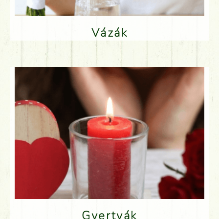
Vázák
Gyertyák