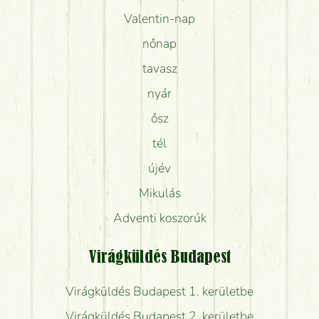
Valentin-nap
nőnap
tavasz
nyár
ősz
tél
újév
Mikulás
Adventi koszorúk
Virágküldés Budapest
Virágküldés Budapest 1. kerületbe
Virágküldés Budapest 2. kerületbe