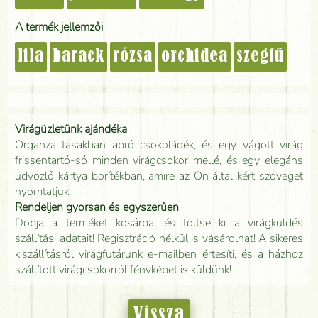
A termék jellemzői
lila
barack
rózsa
orchidea
szegfű
Virágüzletünk ajándéka
Organza tasakban apró csokoládék, és egy vágott virág
frissentartó-só minden virágcsokor mellé, és egy elegáns
üdvözlő kártya borítékban, amire az Ön által kért szöveget
nyomtatjuk.
Rendeljen gyorsan és egyszerűen
Dobja a terméket kosárba, és töltse ki a virágküldés
szállítási adatait! Regisztráció nélkül is vásárolhat! A sikeres
kiszállításról virágfutárunk e-mailben értesíti, és a házhoz
szállított virágcsokorról fényképet is küldünk!
Vissza