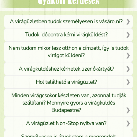
Gyakori kérdések
A virágüzletben tudok személyesen is vásárolni?
Tudok időpontra kérni virágküldést?
Nem tudom mikor lesz otthon a címzett, így is tudok
virágot küldeni?
A virágküldéshez kérhetek üzenőkártyát?
Hol található a virágüzlet?
Minden virágcsokor készleten van, azonnal tudják
szállítani? Mennyire gyors a virágküldés
Budapestre?
A virágüzlet Non-Stop nyitva van?
Személyesen is átvehetem a megrendelt