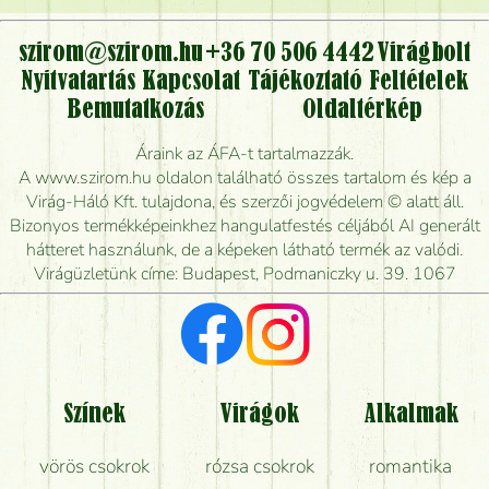
virágcsokrot, vagy csak virágküldéssel, kiszállítással
kérhető?
szirom@szirom.hu
+36 70 506 4442
Virágbolt
Nyitvatartás
Kapcsolat
Tájékoztató
Feltételek
Vidékre is lehet rendelni?
Bemutatkozás
Oldaltérkép
Meddig rendelhetek virágküldést úgy, hogy még ma
Áraink az ÁFA-t tartalmazzák.
kiszállítsák?
A www.szirom.hu oldalon található összes tartalom és kép a
Virág-Háló Kft. tulajdona, és szerzői jogvédelem © alatt áll.
Mennyire gyorsan tudják elkészíteni a csokrot, és
Bizonyos termékképeinkhez hangulatfestés céljából AI generált
mikor tudják leghamarabb kiszállítani?
hátteret használunk, de a képeken látható termék az valódi.
Virágüzletünk címe: Budapest, Podmaniczky u. 39. 1067
Vörös rózsát keresek, van önöknél?
Milyen visszajelzést kapok a virágküldésről?
Tényleg azt kapom, ami a képen van?
Színek
Virágok
Alkalmak
Mit kell tudni a virágcsokrok szállításáról?
vörös csokrok
rózsa csokrok
romantika
Hogy marad a lehető legtovább friss a csokor?