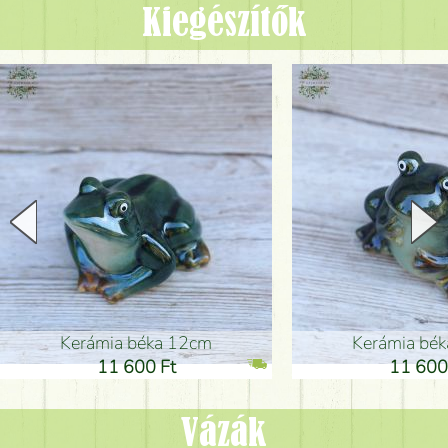
Kiegészítők
Kerámia béka 12cm
Kerámia bé
11 600 Ft
11 600
Vázák