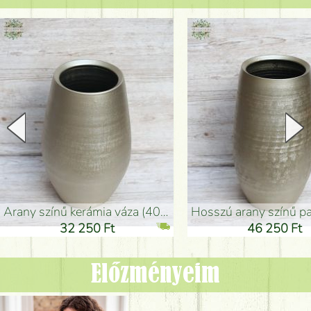
arany színű kerámia váza (40x26cm)
hosszú arany színű padlóváza
32 250 Ft
46 250 Ft
Előzményeim