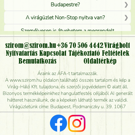
Budapestre?
A virágüzlet Non-Stop nyitva van?
Személyesen is átvehetem a megrendelt
virágcsokrot, vagy csak virágküldéssel, kiszállítással
kérhető?
szirom@szirom.hu
+36 70 506 4442
Virágbolt
Nyitvatartás
Kapcsolat
Tájékoztató
Feltételek
Vidékre is lehet rendelni?
Bemutatkozás
Oldaltérkép
Meddig rendelhetek virágküldést úgy, hogy még ma
Áraink az ÁFA-t tartalmazzák.
kiszállítsák?
A www.szirom.hu oldalon található összes tartalom és kép a
Virág-Háló Kft. tulajdona, és szerzői jogvédelem © alatt áll.
Mennyire gyorsan tudják elkészíteni a csokrot, és
Bizonyos termékképeinkhez hangulatfestés céljából AI generált
mikor tudják leghamarabb kiszállítani?
hátteret használunk, de a képeken látható termék az valódi.
Virágüzletünk címe: Budapest, Podmaniczky u. 39. 1067
Vörös rózsát keresek, van önöknél?
Milyen visszajelzést kapok a virágküldésről?