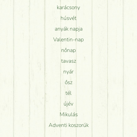
karácsony
húsvét
anyák napja
Valentin-nap
nőnap
tavasz
nyár
ősz
tél
újév
Mikulás
Adventi koszorúk