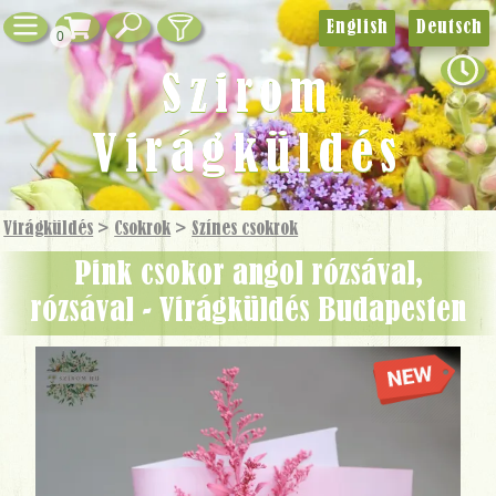
English
Deutsch
0
Szirom
Virágküldés
Virágküldés
>
Csokrok
>
Színes csokrok
Pink csokor angol rózsával,
rózsával - Virágküldés Budapesten