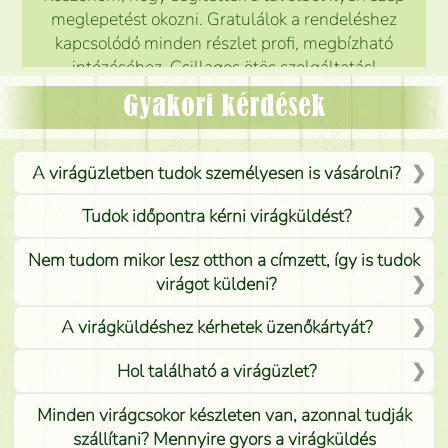
meglepetést okozni. Gratulálok a rendeléshez
kapcsolódó minden részlet profi, megbízható
intézéséhez. Csillagos ötös szolgáltatás!
Mónika
(
5
/5
)
Gyakori kérdések
A virágüzletben tudok személyesen is vásárolni?
Tudok időpontra kérni virágküldést?
Nem tudom mikor lesz otthon a címzett, így is tudok
virágot küldeni?
A virágküldéshez kérhetek üzenőkártyát?
Hol található a virágüzlet?
Minden virágcsokor készleten van, azonnal tudják
szállítani? Mennyire gyors a virágküldés