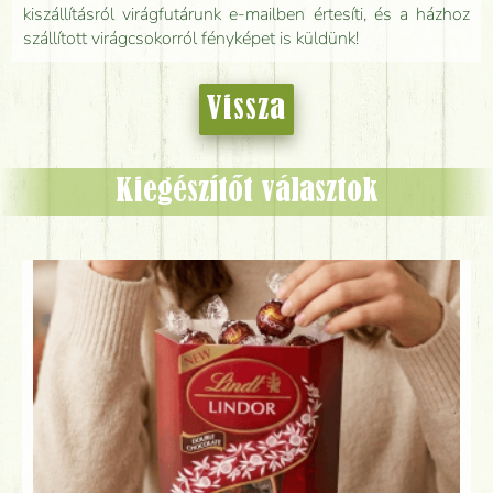
kiszállításról virágfutárunk e-mailben értesíti, és a házhoz
szállított virágcsokorról fényképet is küldünk!
Vissza
Kiegészítőt választok