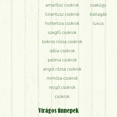
amarílisz csokrok
csakúgy
liziantusz csokrok
ballagás
hortenzia csokrok
luxus
szegfű csokrok
bokros rózsa csokrok
dália csokrok
peónia csokrok
angol rózsa csokrok
mimóza csokrok
rezgő csokrok
csokrok
Virágos ünnepek