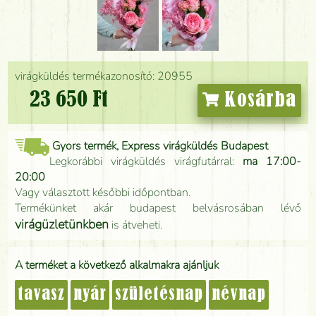
virágküldés termékazonosító: 20955
23 650 Ft
Kosárba
Gyors termék, Express virágküldés Budapest
Legkorábbi virágküldés virágfutárral:
ma 17:00-
20:00
Vagy választott későbbi időpontban.
Termékünket akár budapest belvásrosában lévő
virágüzletünkben
is átveheti.
A terméket a következő alkalmakra ajánljuk
tavasz
nyár
születésnap
névnap