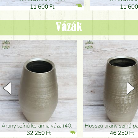
11 600 Ft
11 600
Vázák
arany színű kerámia váza (40x26cm)
hosszú arany színű padlóváza
32 250 Ft
46 250 Ft