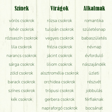
Tényleg azt kapom, ami a képen van?
Színek
Virágok
Alkalmak
Mit kell tudni a virágcsokrok szállításáról?
vörös csokrok
rózsa csokrok
romantika
Hogy marad a lehető legtovább friss a csokor?
fehér csokrok
tulipán csokrok
születésnap
Tudok adventi koszorút vásárolni boltban?
rózsaszín csokrok
vegyes csokrok
babaszületés
lila csokrok
frézia csokrok
névnap
narancs csokrok
jácint csokrok
évforduló
sárga csokrok
liliom csokrok
nászajándék
zöld csokrok
alsztromélia csokrok
üzleti
barack csokrok
orchidea csokrok
részvét
színes csokrok
trópusi csokrok
jobbulás
kék csokrok
gerbera csokrok
férfiaknak
napraforgó csokrok
bocsánat