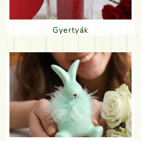
Gyertyák