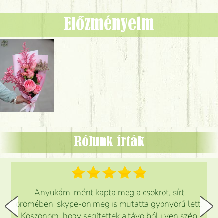
Előzményeim
Rólunk írták
Anyukám imént kapta meg a csokrot, sírt
örömében, skype-on meg is mutatta gyönyörű lett.
Köszönöm, hogy segítettek a távolból ilyen szép