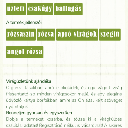
üzleti
csakúgy
ballagás
A termék jellemzői
rózsaszín
rózsa
apró virágok
szegfű
angol rózsa
Virágüzletünk ajándéka
Organza tasakban apró csokoládék, és egy vágott virág
frissentartó-só minden virágcsokor mellé, és egy elegáns
üdvözlő kártya borítékban, amire az Ön által kért szöveget
nyomtatjuk.
Rendeljen gyorsan és egyszerűen
Dobja a terméket kosárba, és töltse ki a virágküldés
szállítási adatait! Regisztráció nélkül is vásárolhat! A sikeres