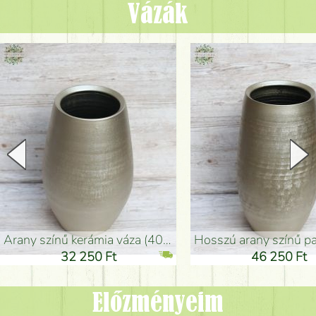
Vázák
arany színű kerámia váza (40x26cm)
hosszú arany színű padlóváza
32 250 Ft
46 250 Ft
Előzményeim