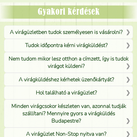
Mónika
(
5
/5
)
Gyakori kérdések
A virágüzletben tudok személyesen is vásárolni?
Tudok időpontra kérni virágküldést?
Nem tudom mikor lesz otthon a címzett, így is tudok
virágot küldeni?
A virágküldéshez kérhetek üzenőkártyát?
Hol található a virágüzlet?
Minden virágcsokor készleten van, azonnal tudják
szállítani? Mennyire gyors a virágküldés
Budapestre?
A virágüzlet Non-Stop nyitva van?