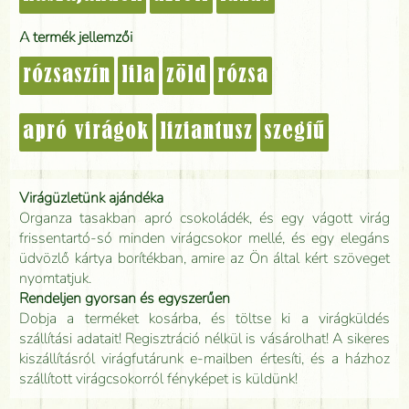
A termék jellemzői
rózsaszín
lila
zöld
rózsa
apró virágok
liziantusz
szegfű
Virágüzletünk ajándéka
Organza tasakban apró csokoládék, és egy vágott virág
frissentartó-só minden virágcsokor mellé, és egy elegáns
üdvözlő kártya borítékban, amire az Ön által kért szöveget
nyomtatjuk.
Rendeljen gyorsan és egyszerűen
Dobja a terméket kosárba, és töltse ki a virágküldés
szállítási adatait! Regisztráció nélkül is vásárolhat! A sikeres
kiszállításról virágfutárunk e-mailben értesíti, és a házhoz
szállított virágcsokorról fényképet is küldünk!