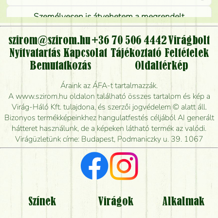
Személyesen is átvehetem a megrendelt
virágcsokrot, vagy csak virágküldéssel, kiszállítással
kérhető?
szirom@szirom.hu
+36 70 506 4442
Virágbolt
Nyitvatartás
Kapcsolat
Tájékoztató
Feltételek
Vidékre is lehet rendelni?
Bemutatkozás
Oldaltérkép
Meddig rendelhetek virágküldést úgy, hogy még ma
Áraink az ÁFA-t tartalmazzák.
kiszállítsák?
A www.szirom.hu oldalon található összes tartalom és kép a
Virág-Háló Kft. tulajdona, és szerzői jogvédelem © alatt áll.
Mennyire gyorsan tudják elkészíteni a csokrot, és
Bizonyos termékképeinkhez hangulatfestés céljából AI generált
mikor tudják leghamarabb kiszállítani?
hátteret használunk, de a képeken látható termék az valódi.
Virágüzletünk címe: Budapest, Podmaniczky u. 39. 1067
Vörös rózsát keresek, van önöknél?
Milyen visszajelzést kapok a virágküldésről?
Tényleg azt kapom, ami a képen van?
Színek
Virágok
Alkalmak
Mit kell tudni a virágcsokrok szállításáról?