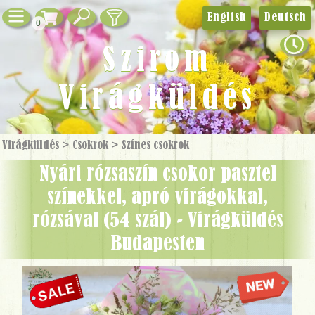
English
Deutsch
0
Szirom
Virágküldés
Virágküldés
>
Csokrok
>
Színes csokrok
Nyári rózsaszín csokor pasztel
színekkel, apró virágokkal,
rózsával (54 szál) - Virágküldés
Budapesten