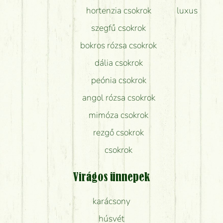
hortenzia csokrok
luxus
szegfű csokrok
bokros rózsa csokrok
dália csokrok
peónia csokrok
angol rózsa csokrok
mimóza csokrok
rezgő csokrok
csokrok
Virágos ünnepek
karácsony
húsvét