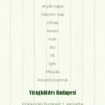
anyák napja
Valentin-nap
nőnap
tavasz
nyár
ősz
tél
újév
Mikulás
Adventi koszorúk
Virágküldés Budapest
Virágküldés Budapest 1. kerületbe