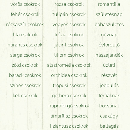
vörös csokrok
rózsa csokrok
romantika
Hogy marad a lehető legtovább friss a csokor?
fehér csokrok
tulipán csokrok
születésnap
Tudok adventi koszorút vásárolni boltban?
rózsaszín csokrok
vegyes csokrok
babaszületés
lila csokrok
frézia csokrok
névnap
narancs csokrok
jácint csokrok
évforduló
sárga csokrok
liliom csokrok
nászajándék
zöld csokrok
alsztromélia csokrok
üzleti
barack csokrok
orchidea csokrok
részvét
színes csokrok
trópusi csokrok
jobbulás
kék csokrok
gerbera csokrok
férfiaknak
napraforgó csokrok
bocsánat
amarílisz csokrok
csakúgy
liziantusz csokrok
ballagás