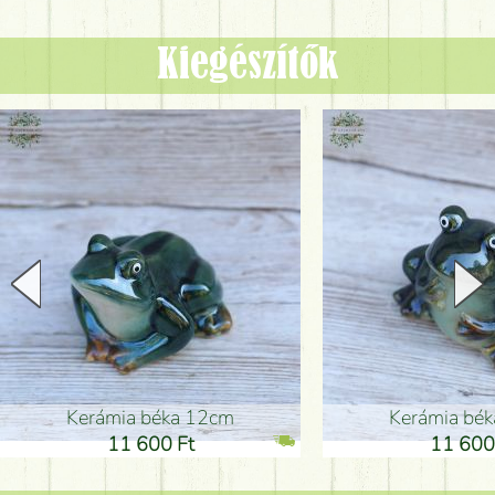
Kiegészítők
Kerámia béka 12cm
Kerámia bé
11 600 Ft
11 600