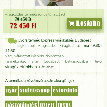
virágküldés termékazonosító: 21193
79 450 Ft
Kosárba
72 450 Ft
Gyors termék, Express virágküldés Budapest
Legkorábbi virágküldés virágfutárral:
ma 9:30-
11:30
Vagy választott későbbi időpontban.
Termékünket akár budapest belvásrosában lévő
virágüzletünkben
is átveheti.
A terméket a következő alkalmakra ajánljuk
nyár
születésnap
évforduló
nászajándék
üzleti
luxus