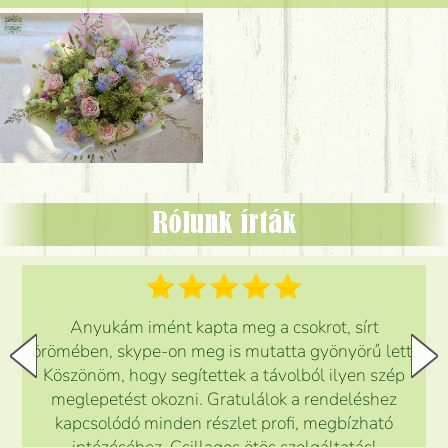
Rólunk írták
Anyukám imént kapta meg a csokrot, sírt
örömében, skype-on meg is mutatta gyönyörű lett.
Köszönöm, hogy segítettek a távolból ilyen szép
meglepetést okozni. Gratulálok a rendeléshez
kapcsolódó minden részlet profi, megbízható
intézéséhez. Csillagos ötös szolgáltatás!