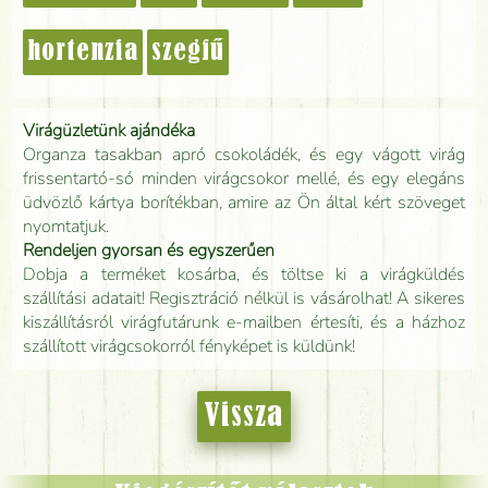
hortenzia
szegfű
Virágüzletünk ajándéka
Organza tasakban apró csokoládék, és egy vágott virág
frissentartó-só minden virágcsokor mellé, és egy elegáns
üdvözlő kártya borítékban, amire az Ön által kért szöveget
nyomtatjuk.
Rendeljen gyorsan és egyszerűen
Dobja a terméket kosárba, és töltse ki a virágküldés
szállítási adatait! Regisztráció nélkül is vásárolhat! A sikeres
kiszállításról virágfutárunk e-mailben értesíti, és a házhoz
szállított virágcsokorról fényképet is küldünk!
Vissza