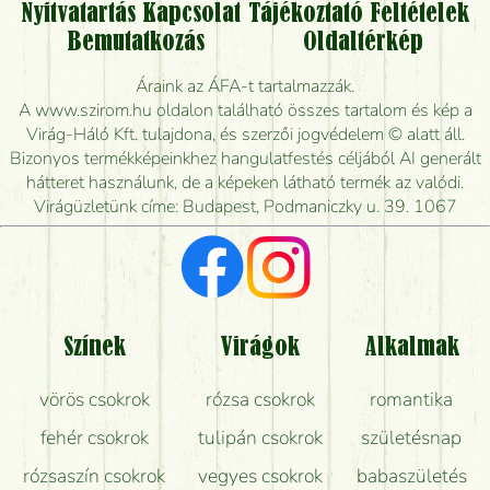
Nyitvatartás
Kapcsolat
Tájékoztató
Feltételek
Vidékre is lehet rendelni?
Bemutatkozás
Oldaltérkép
Meddig rendelhetek virágküldést úgy, hogy még ma
Áraink az ÁFA-t tartalmazzák.
kiszállítsák?
A www.szirom.hu oldalon található összes tartalom és kép a
Virág-Háló Kft. tulajdona, és szerzői jogvédelem © alatt áll.
Mennyire gyorsan tudják elkészíteni a csokrot, és
Bizonyos termékképeinkhez hangulatfestés céljából AI generált
mikor tudják leghamarabb kiszállítani?
hátteret használunk, de a képeken látható termék az valódi.
Virágüzletünk címe: Budapest, Podmaniczky u. 39. 1067
Vörös rózsát keresek, van önöknél?
Milyen visszajelzést kapok a virágküldésről?
Tényleg azt kapom, ami a képen van?
Színek
Virágok
Alkalmak
Mit kell tudni a virágcsokrok szállításáról?
vörös csokrok
rózsa csokrok
romantika
Hogy marad a lehető legtovább friss a csokor?
fehér csokrok
tulipán csokrok
születésnap
Tudok adventi koszorút vásárolni boltban?
rózsaszín csokrok
vegyes csokrok
babaszületés