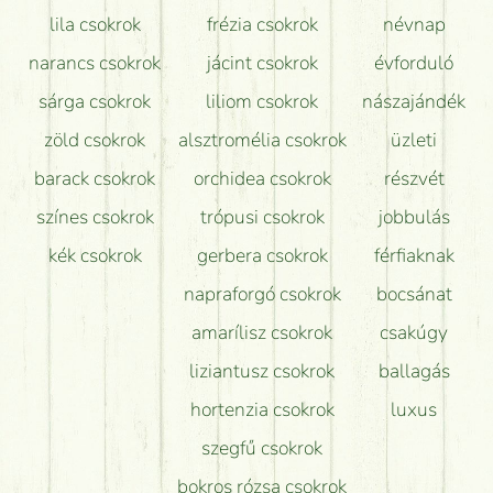
lila csokrok
frézia csokrok
névnap
narancs csokrok
jácint csokrok
évforduló
sárga csokrok
liliom csokrok
nászajándék
zöld csokrok
alsztromélia csokrok
üzleti
barack csokrok
orchidea csokrok
részvét
színes csokrok
trópusi csokrok
jobbulás
kék csokrok
gerbera csokrok
férfiaknak
napraforgó csokrok
bocsánat
amarílisz csokrok
csakúgy
liziantusz csokrok
ballagás
hortenzia csokrok
luxus
szegfű csokrok
bokros rózsa csokrok