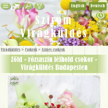
English
Deutsch
0
Szirom
Virágküldés
Virágküldés
>
Csokrok
>
Színes csokrok
Zöld - rózsaszín félhold csokor -
Virágküldés Budapesten