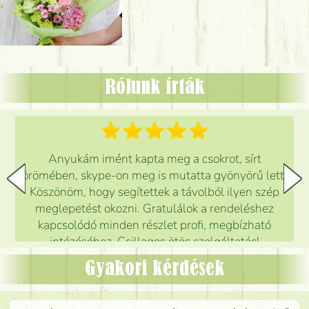
Rólunk írták
Anyukám imént kapta meg a csokrot, sírt
örömében, skype-on meg is mutatta gyönyörű lett.
Köszönöm, hogy segítettek a távolból ilyen szép
meglepetést okozni. Gratulálok a rendeléshez
kapcsolódó minden részlet profi, megbízható
intézéséhez. Csillagos ötös szolgáltatás!
Mónika
(
5
/5
)
Gyakori kérdések