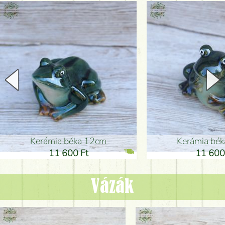
Kerámia béka 12cm
Kerámia bé
11 600 Ft
11 600
Vázák