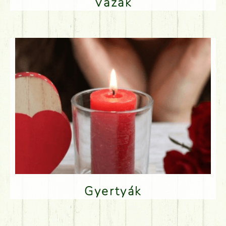
Vázák
Gyertyák