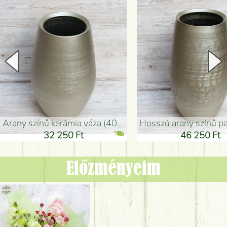
arany színű kerámia váza (40x26cm)
hosszú arany színű padlóváza
32 250 Ft
46 250 Ft
Előzményeim