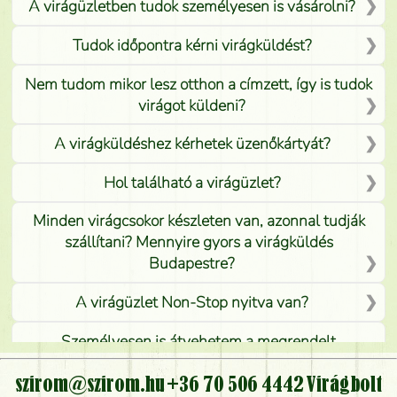
A virágüzletben tudok személyesen is vásárolni?
Tudok időpontra kérni virágküldést?
Nem tudom mikor lesz otthon a címzett, így is tudok
virágot küldeni?
A virágküldéshez kérhetek üzenőkártyát?
Hol található a virágüzlet?
Minden virágcsokor készleten van, azonnal tudják
szállítani? Mennyire gyors a virágküldés
Budapestre?
A virágüzlet Non-Stop nyitva van?
Személyesen is átvehetem a megrendelt
virágcsokrot, vagy csak virágküldéssel, kiszállítással
kérhető?
szirom@szirom.hu
+36 70 506 4442
Virágbolt