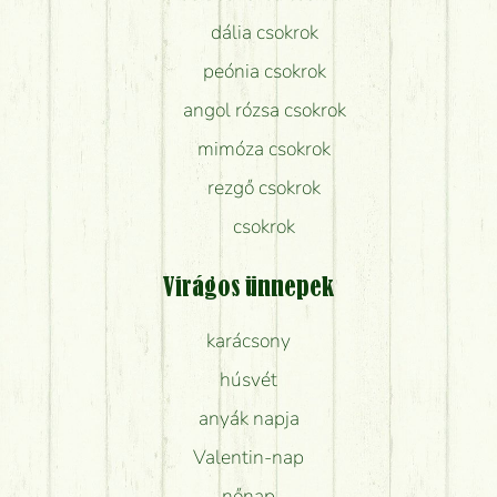
dália csokrok
peónia csokrok
angol rózsa csokrok
mimóza csokrok
rezgő csokrok
csokrok
Virágos ünnepek
karácsony
húsvét
anyák napja
Valentin-nap
nőnap