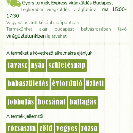
Gyors termék, Express virágküldés Budapest
Legkorábbi virágküldés virágfutárral:
ma 15:00-
17:30
Vagy választott későbbi időpontban.
Termékünket akár budapest belvásrosában lévő
virágüzletünkben
is átveheti.
A terméket a következő alkalmakra ajánljuk
tavasz
nyár
születésnap
babaszületés
évforduló
üzleti
jobbulás
bocsánat
ballagás
A termék jellemzői
rózsaszín
zöld
vegyes
rózsa