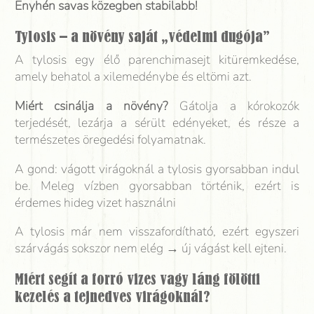
Enyhén savas közegben stabilabb!
Tylosis – a növény saját „védelmi dugója”
A tylosis egy élő parenchimasejt kitüremkedése,
amely behatol a xilemedénybe és eltömi azt.
Miért csinálja a növény?
Gátolja a kórokozók
terjedését, lezárja a sérült edényeket, és része a
természetes öregedési folyamatnak.
A gond: vágott virágoknál a tylosis gyorsabban indul
be. Meleg vízben gyorsabban történik, ezért is
érdemes hideg vizet használni
A tylosis már nem visszafordítható, ezért egyszeri
szárvágás sokszor nem elég → új vágást kell ejteni.
Miért segít a forró vizes vagy láng fölötti
kezelés a tejnedves virágoknál?