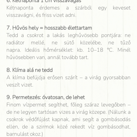
6. Kétnaponta 1 cm visszavágás
Kétnaponta érdemes a szárból egy keveset
visszavágni, és friss vizet adni.
7. Hűvös hely = hosszabb élettartam
Tedd a csokrot a lakás leghűvösebb pontjára: ne
radiátor mellé, ne sütő közelébe, ne tűző
napra. Ideális hőmérséklet: kb. 10–18 °C. Minél
hűvösebben van, annál tovább tart.
8. Klíma alá ne tedd
A klíma befújója erősen szárít – a virág gyorsabban
veszít vizet.
9. Permetezés: óvatosan, de lehet
Finom vízpermet segíthet, főleg száraz levegőben –
de ne legyen tartósan vizes a virág közepe. (Nálunk a
csokrok védőfújást kapnak, ami segít a gombásodás
ellen, de a szirmok közé rekedt víz gombásodhat,
barnulást okoz.)