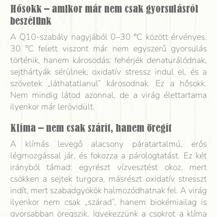
Hősokk – amikor már nem csak gyorsulásról
beszélünk
A Q10-szabály nagyjából 0–30 °C között érvényes.
30 °C felett viszont már nem egyszerű gyorsulás
történik, hanem károsodás: fehérjék denaturálódnak,
sejthártyák sérülnek, oxidatív stressz indul el, és a
szövetek „láthatatlanul” károsodnak. Ez a hősokk.
Nem mindig látod azonnal, de a virág élettartama
ilyenkor már lerövidült.
Klíma – nem csak szárít, hanem öregít
A klímás levegő alacsony páratartalmú, erős
légmozgással jár, és fokozza a párologtatást. Ez két
irányból támad: egyrészt vízvesztést okoz, mert
csökken a sejtek turgora, másrészt oxidatív stresszt
indít, mert szabadgyökök halmozódhatnak fel. A virág
ilyenkor nem csak „szárad”, hanem biokémiailag is
gyorsabban öregszik. Igyekezzünk a csokrot a klíma