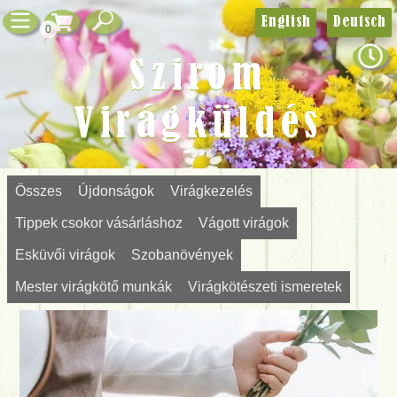
English
Deutsch
0
Szirom
Virágküldés
Összes
Újdonságok
Virágkezelés
Tippek csokor vásárláshoz
Vágott virágok
Esküvői virágok
Szobanövények
Mester virágkötő munkák
Virágkötészeti ismeretek