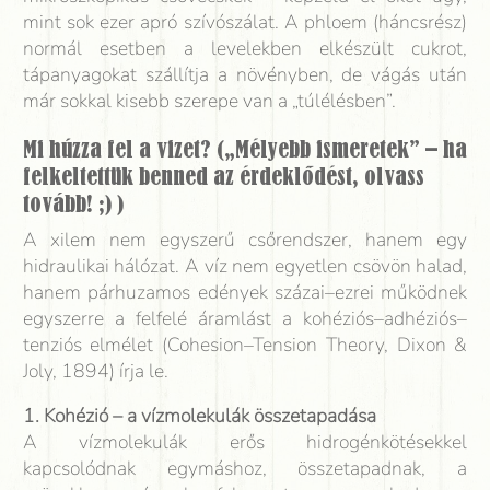
mint sok ezer apró szívószálat. A phloem (háncsrész)
normál esetben a levelekben elkészült cukrot,
tápanyagokat szállítja a növényben, de vágás után
már sokkal kisebb szerepe van a „túlélésben”.
Mi húzza fel a vizet? („Mélyebb ismeretek” – ha
felkeltettük benned az érdeklődést, olvass
tovább! ;) )
A xilem nem egyszerű csőrendszer, hanem egy
hidraulikai hálózat. A víz nem egyetlen csövön halad,
hanem párhuzamos edények százai–ezrei működnek
egyszerre a felfelé áramlást a kohéziós–adhéziós–
tenziós elmélet (Cohesion–Tension Theory, Dixon &
Joly, 1894) írja le.
1. Kohézió – a vízmolekulák összetapadása
A vízmolekulák erős hidrogénkötésekkel
kapcsolódnak egymáshoz, összetapadnak, a