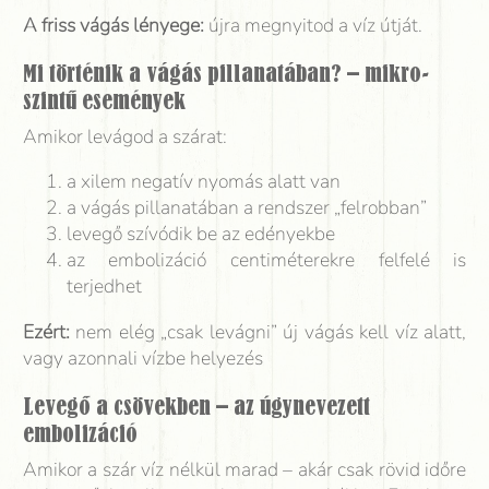
A friss vágás lényege:
újra megnyitod a víz útját.
Mi történik a vágás pillanatában? – mikro-
szintű események
Amikor levágod a szárat:
a xilem negatív nyomás alatt van
a vágás pillanatában a rendszer „felrobban”
levegő szívódik be az edényekbe
az embolizáció centiméterekre felfelé is
terjedhet
Ezért:
nem elég „csak levágni” új vágás kell víz alatt,
vagy azonnali vízbe helyezés
Levegő a csövekben – az úgynevezett
embolizáció
Amikor a szár víz nélkül marad – akár csak rövid időre