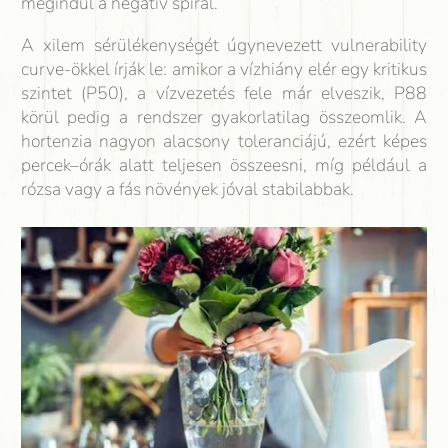
megindul a negatív spirál.
A xilem sérülékenységét úgynevezett vulnerability
curve-ökkel írják le: amikor a vízhiány elér egy kritikus
szintet (P50), a vízvezetés fele már elveszik, P88
körül pedig a rendszer gyakorlatilag összeomlik. A
hortenzia nagyon alacsony toleranciájú, ezért képes
percek–órák alatt teljesen összeesni, míg például a
rózsa vagy a fás növények jóval stabilabbak.