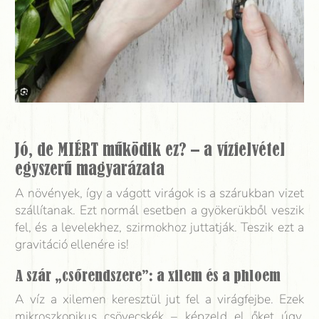
Jó, de MIÉRT működik ez? – a vízfelvétel
egyszerű magyarázata
A növények, így a vágott virágok is a szárukban vizet
szállítanak. Ezt normál esetben a gyökerükből veszik
fel, és a levelekhez, szirmokhoz juttatják. Teszik ezt a
gravitáció ellenére is!
A szár „csőrendszere”: a xilem és a phloem
A víz a xilemen keresztül jut fel a virágfejbe. Ezek
mikroszkopikus csövecskék – képzeld el őket úgy,