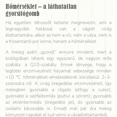
Hőmérséklet – a láthatatlan
gyorsítógomb
Ha egyetlen tényezőt kellene megnevezni, ami a
legnagyobb hatással van a vágott virág
élettartamára, akkor az nem a víz, nem a váza, nem is
a frissentartó por lenne, hanem a hőmérséklet.
A meleg azért „gyorsít” ennyire mindent, mert a
biológiában létezik egy egyszerű, de nagyon erős
szabály: a Q10-szabály. Ennek lényege, hogy a
legtöbb enzimvezérelt folyamat sebessége minden
+10 °C hőmérséklet-emelkedésnél körülbelül 2–3-
szorosára nő. A virág öregedése enzimvezérelt, így
melegben gyorsabb a légzés (elfogy a cukor),
gyorsabb a sejtfalbontás (puhul a szirom), gyorsabb
az etiléntermelés (öregedési jel), és gyorsabb az
oxidatív károsodás is. Emiatt már pár óra meleg
környezet napokat el tud venni a vázaélettartamból.