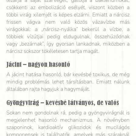
lezárja a saját szárvégét, gátolja a baktériumokat,
csökkenti az embolizáció esélyét, viszont közben a
többi virág xilemjét is képes elzárni. Emiatt a nárcisz
frissen vágva nem való közös vázavízbe más
virágokkal: a „nárcisz-nyálka” bekerül a vízbe, a
többiek vízútjai pedig eldugulnak, összehúzódnak
vagy „bezárnak”, így gyorsan lankadnak, miközben a
nárcisz sokszor tökéletesen tartja magát.
Jácint – nagyon hasonló
A jácint hatása hasonló, bár kevésbé toxikus, de még
mindig problémás lehet társításban. Emiatt nálunk
általában rajta hagyjuk a hagymáját.
Gyöngyvirág – kevésbé látványos, de valós
Sokan nem gondolnak rá, pedig a gyöngyvirágnál is
megjelenhet hasonló mechanizmus. A növényben
szaponinok, kardioaktív glikozidok és mucilágós
komponensek is találhatók, amelyek más száraknál