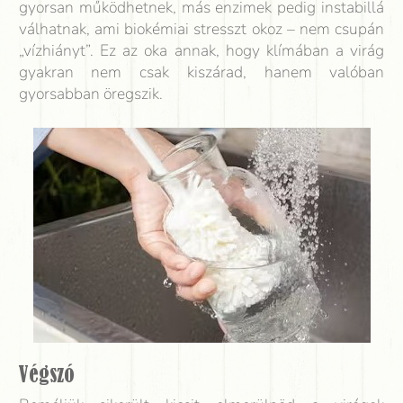
gyorsan működhetnek, más enzimek pedig instabillá
válhatnak, ami biokémiai stresszt okoz – nem csupán
„vízhiányt”. Ez az oka annak, hogy klímában a virág
gyakran nem csak kiszárad, hanem valóban
gyorsabban öregszik.
Végszó