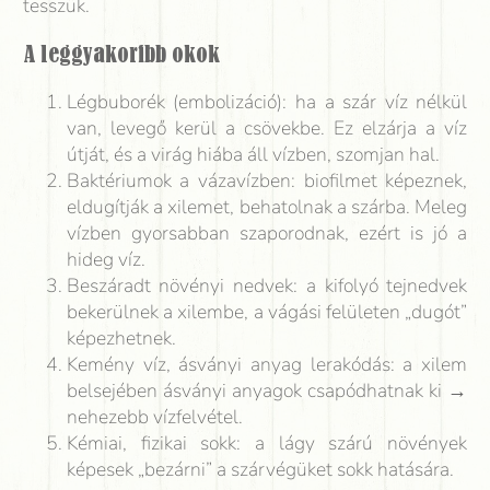
tesszük.
A leggyakoribb okok
Légbuborék (embolizáció): ha a szár víz nélkül
van, levegő kerül a csövekbe. Ez elzárja a víz
útját, és a virág hiába áll vízben, szomjan hal.
Baktériumok a vázavízben: biofilmet képeznek,
eldugítják a xilemet, behatolnak a szárba. Meleg
vízben gyorsabban szaporodnak, ezért is jó a
hideg víz.
Beszáradt növényi nedvek: a kifolyó tejnedvek
bekerülnek a xilembe, a vágási felületen „dugót”
képezhetnek.
Kemény víz, ásványi anyag lerakódás: a xilem
belsejében ásványi anyagok csapódhatnak ki →
nehezebb vízfelvétel.
Kémiai, fizikai sokk: a lágy szárú növények
képesek „bezárni” a szárvégüket sokk hatására.