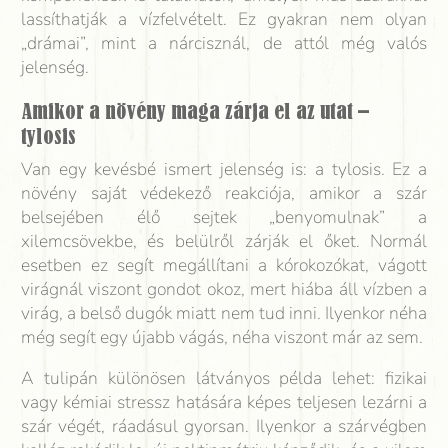
lassíthatják a vízfelvételt. Ez gyakran nem olyan
„drámai”, mint a nárcisznál, de attól még valós
jelenség.
Amikor a növény maga zárja el az utat –
tylosis
Van egy kevésbé ismert jelenség is: a tylosis. Ez a
növény saját védekező reakciója, amikor a szár
belsejében élő sejtek „benyomulnak” a
xilemcsövekbe, és belülről zárják el őket. Normál
esetben ez segít megállítani a kórokozókat, vágott
virágnál viszont gondot okoz, mert hiába áll vízben a
virág, a belső dugók miatt nem tud inni. Ilyenkor néha
még segít egy újabb vágás, néha viszont már az sem.
A tulipán különösen látványos példa lehet: fizikai
vagy kémiai stressz hatására képes teljesen lezárni a
szár végét, ráadásul gyorsan. Ilyenkor a szárvégben