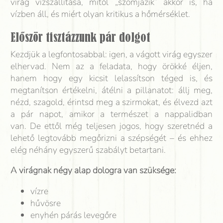
virág vízszállítása, mitől „szomjazik” akkor is, ha
vízben áll, és miért olyan kritikus a hőmérséklet.
Először tisztázzunk pár dolgot
Kezdjük a legfontosabbal: igen, a vágott virág egyszer
elhervad. Nem az a feladata, hogy örökké éljen,
hanem hogy egy kicsit lelassítson téged is, és
megtanítson értékelni, átélni a pillanatot: állj meg,
nézd, szagold, érintsd meg a szirmokat, és élvezd azt
a pár napot, amikor a természet a nappalidban
van. De ettől még teljesen jogos, hogy szeretnéd a
lehető legtovább megőrizni a szépségét – és ehhez
elég néhány egyszerű szabályt betartani.
A virágnak négy alap dologra van szüksége:
vízre
hűvösre
enyhén párás levegőre