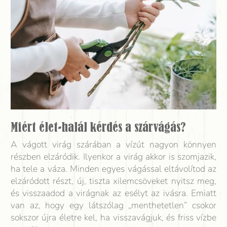
Miért élet-halál kérdés a szárvágás?
A vágott virág szárában a vízút nagyon könnyen
részben elzáródik. Ilyenkor a virág akkor is szomjazik,
ha tele a váza. Minden egyes vágással eltávolítod az
elzáródott részt, új, tiszta xilemcsöveket nyitsz meg,
és visszaadod a virágnak az esélyt az ivásra. Emiatt
van az, hogy egy látszólag „menthetetlen” csokor
sokszor újra életre kel, ha visszavágjuk, és friss vízbe