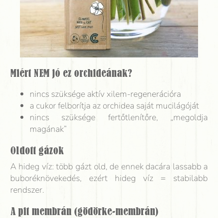
Miért NEM jó ez orchideának?
nincs szüksége aktív xilem-regenerációra
a cukor felborítja az orchidea saját mucilágóját
nincs szüksége fertőtlenítőre, „megoldja
magának”
Oldott gázok
A hideg víz: több gázt old, de ennek dacára lassabb a
buboréknövekedés, ezért hideg víz = stabilabb
rendszer.
A pit membrán (gödörke-membrán)