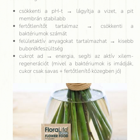
csökkenti a pH-t → lágyítja a vizet, a pit
membrán stabilabb
fertőtlenítőt tartalmaz → csökkenti a
baktériumok számát
felületaktív anyagokat tartalmazhat → kisebb
buborékfeszültség
cukrot ad → energia, segíti az aktív xilem-
regenerációt (mivel a baktériumok is imádják,
cukor csak savas + fertőtlenítő közegben jó)