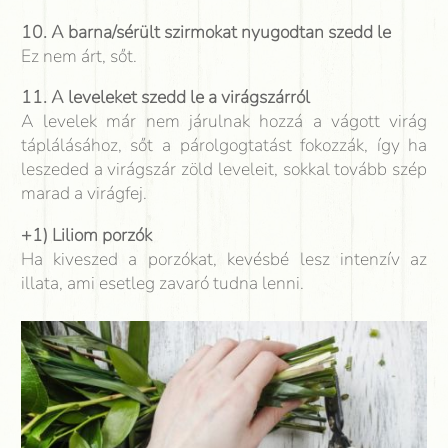
10. A barna/sérült szirmokat nyugodtan szedd le
Ez nem árt, sőt.
11. A leveleket szedd le a virágszárról
A levelek már nem járulnak hozzá a vágott virág
táplálásához, sőt a párolgogtatást fokozzák, így ha
leszeded a virágszár zöld leveleit, sokkal tovább szép
marad a virágfej.
+1) Liliom porzók
Ha kiveszed a porzókat, kevésbé lesz intenzív az
illata, ami esetleg zavaró tudna lenni.