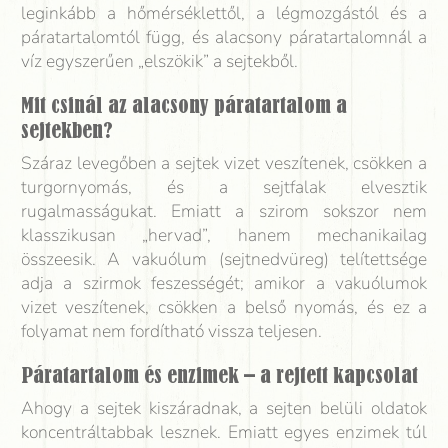
leginkább a hőmérséklettől, a légmozgástól és a
páratartalomtól függ, és alacsony páratartalomnál a
víz egyszerűen „elszökik” a sejtekből.
Mit csinál az alacsony páratartalom a
sejtekben?
Száraz levegőben a sejtek vizet veszítenek, csökken a
turgornyomás, és a sejtfalak elvesztik
rugalmasságukat. Emiatt a szirom sokszor nem
klasszikusan „hervad”, hanem mechanikailag
összeesik. A vakuólum (sejtnedvüreg) telítettsége
adja a szirmok feszességét; amikor a vakuólumok
vizet veszítenek, csökken a belső nyomás, és ez a
folyamat nem fordítható vissza teljesen.
Páratartalom és enzimek – a rejtett kapcsolat
Ahogy a sejtek kiszáradnak, a sejten belüli oldatok
koncentráltabbak lesznek. Emiatt egyes enzimek túl