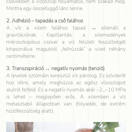
csövekben a vízoszlop folyamatos, nem szakad meg.
Mintha egy összefüggő lánc lenne.
2. Adhézió – tapadás a cső falához
A víz a xilem falához tapad → ellenáll a
gravitációnak. Kapillaritás: a xilemedények
mikroszkopikus csövei a víz felületi feszültségét
kihasználva maguktól „felhúzzák” a vizet néhány
centiméterre.
3. Transzspiráció → negatív nyomás (tenzió)
A levelek sztómáin keresztül víz párolog. Ez szívóerőt
hoz létre, amely meghúzza az egész vízoszlopot
alulról felfelé. Ez a negatív nyomás akár –2…–10 MPa
is lehet – meglepően erős. A xilemben a víz
metasztabil állapotban van (folyadék, de extrém
húzófeszültség alatt).