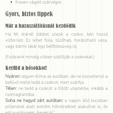
frissen vágott szárvégre
Gyors, biztos tippek
Már a hazaszállításnál kezdődik
Ha fél óránál többet utazik a csokor, kérj hozzá
vízforrást. Ez lehet fiola, tűzőhab, hordozható váza,
vagy bármi (akár egy befőttesüveg is).
(Futáraink mindig vízben szállítják a csokrokat.)
Kerüld a hősokkot!
Nyáron:
legyen klíma az autóban, de ne közvetlenül a
befúvó mellé tedd a csokrot, mert szárítja.
Télen:
ne tedd a csokrot a fűtött utastérbe, inkább a
csomagtartóba.
Soha ne hagyd zárt autóban:
a napon álló kocsiban
pillanatok alatt extrém hőmérséklet alakulhat ki, és
ezt a virág nem „heveri ki”.