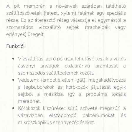
A pit membrán a növények szárában található
szállítószövetek (fatest, xylem) falának egy speciális
része. Ez az áteresztő réteg választja el egymástól a
szomszédos vízszállító sejtek (tracheidák vagy
edények) üregeit.
Funkciói:
Vízszállítás: apró pórusai lehetővé teszik a víz és
ásványi anyagok oldalirányú áramlását a
szomszédos szállítóelemek között.
Védelem: (embólia elleni gát): megakadályozza
a légbuborékok és kórokozók átjutását egyik
sejtből a másikba, így a probléma lokális
maradhat.
Kórokozók kiszűrése: sűrű szövete megszűri a
vázavízben elszaporodó baktériumokat és
mikroszkopikus szennyeződéseket.