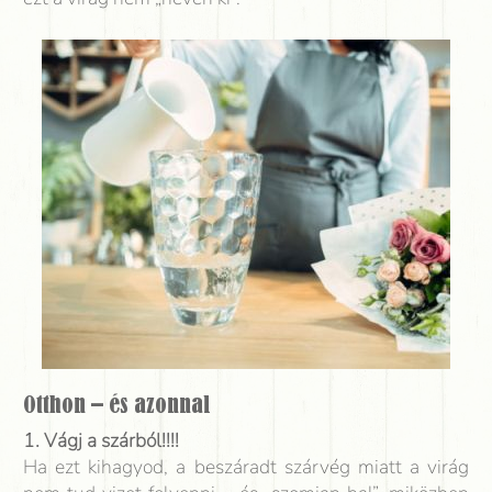
Otthon – és azonnal
1. Vágj a szárból!!!!
Ha ezt kihagyod, a beszáradt szárvég miatt a virág