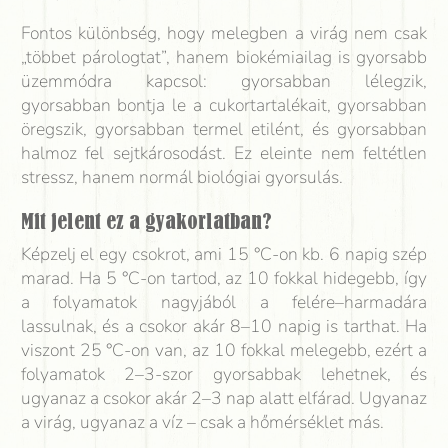
Fontos különbség, hogy melegben a virág nem csak
„többet párologtat”, hanem biokémiailag is gyorsabb
üzemmódra kapcsol: gyorsabban lélegzik,
gyorsabban bontja le a cukortartalékait, gyorsabban
öregszik, gyorsabban termel etilént, és gyorsabban
halmoz fel sejtkárosodást. Ez eleinte nem feltétlen
stressz, hanem normál biológiai gyorsulás.
Mit jelent ez a gyakorlatban?
Képzelj el egy csokrot, ami 15 °C-on kb. 6 napig szép
marad. Ha 5 °C-on tartod, az 10 fokkal hidegebb, így
a folyamatok nagyjából a felére–harmadára
lassulnak, és a csokor akár 8–10 napig is tarthat. Ha
viszont 25 °C-on van, az 10 fokkal melegebb, ezért a
folyamatok 2–3-szor gyorsabbak lehetnek, és
ugyanaz a csokor akár 2–3 nap alatt elfárad. Ugyanaz
a virág, ugyanaz a víz – csak a hőmérséklet más.