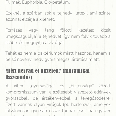
Pl. mák, Euphorbia, Oxypetalum.
Ezeknél a szárban sok a tejnedv (latex), ami szinte
azonnal elzárja a xilemet.
Forrázás vagy láng fölötti kezelés: kicsit
„megkoagulálja” a tejnedvet, így nem folyik tovább a
csőbe, és megnyitja a víz útját.
Tehát ez nem a baktériumok miatt hasznos, hanem a
belső növényi nedv gyors megszilárdítása miatt.
Miért hervad el hirtelen? (hidraulikai
összeomlás)
A xilem „gyorsasága” és „biztonsága” között
kompromisszum van: a szélesebb vízvezető edények
gyorsabbak, de érzékenyebbek a levegősödésre.
Ezért vannak olyan virágok (pl. hortenzia), amelyek
látványosan gyorsan össze tudnak esni, ha egyszer