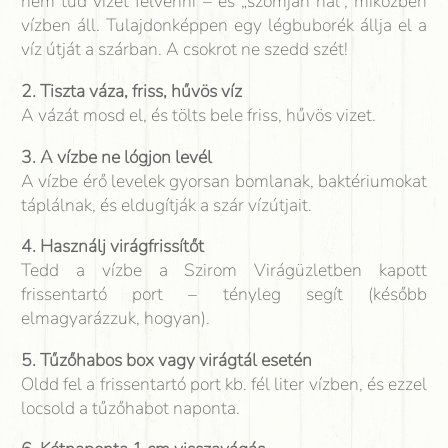
nem tud vizet felvenni – és „szomjan hal”, miközben
vízben áll. Tulajdonképpen egy légbuborék állja el a
víz útját a szárban. A csokrot ne szedd szét!
2. Tiszta váza, friss, hűvös víz
A vázát mosd el, és tölts bele friss, hűvös vizet.
3. A vízbe ne lógjon levél
A vízbe érő levelek gyorsan bomlanak, baktériumokat
táplálnak, és eldugítják a szár vízútjait.
4. Használj virágfrissítőt
Tedd a vízbe a Szirom Virágüzletben kapott
frissentartó port – tényleg segít (később
elmagyarázzuk, hogyan).
5. Tűzőhabos box vagy virágtál esetén
Oldd fel a frissentartó port kb. fél liter vízben, és ezzel
locsold a tűzőhabot naponta.