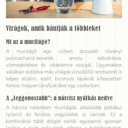
Virágok, amik bántják a többieket
Mi az a mucilágó?
A mucilágó egy vízben duzzadó növényi
poliszacharid-keverék, amely sebzárásra,
vízmegkötésre és védelemre szolgál. Ugyanakkor
vázában oldódva más virágok vízszállító rendszerét is
képes elzárni, ezért bizonyos fajoknál kifejezetten
fontos, hogyan társítjuk őket egy csokorban.
A „leggonoszabb”: a nárcisz nyálkás nedve
A nárcisz nedvében mucilágók, alkaloidák (például
lycorin) és fenolos vegyületek is vannak. Ez a
kombináció több dolgot csinál egyszerre: gyorsan