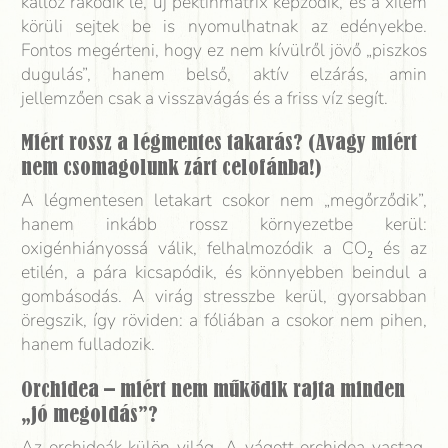
kallóz rakódik le, új pektinmátrix képződik, és a xilem
körüli sejtek be is nyomulhatnak az edényekbe.
Fontos megérteni, hogy ez nem kívülről jövő „piszkos
dugulás”, hanem belső, aktív elzárás, amin
jellemzően csak a visszavágás és a friss víz segít.
Miért rossz a légmentes takarás? (Avagy miért
nem csomagolunk zárt celofánba!)
A légmentesen letakart csokor nem „megőrződik”,
hanem inkább rossz környezetbe kerül:
oxigénhiányossá válik, felhalmozódik a CO₂ és az
etilén, a pára kicsapódik, és könnyebben beindul a
gombásodás. A virág stresszbe kerül, gyorsabban
öregszik, így röviden: a fóliában a csokor nem pihen,
hanem fulladozik.
Orchidea – miért nem működik rajta minden
„jó megoldás”?
Az orchideák külön világ. A vágott orchidea vastag,