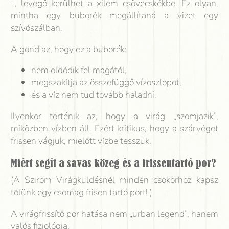
–, levegő kerülhet a xilem csövecskékbe. Ez olyan,
mintha egy buborék megállítaná a vizet egy
szívószálban.
A gond az, hogy ez a buborék:
nem oldódik fel magától,
megszakítja az összefüggő vízoszlopot,
és a víz nem tud tovább haladni.
Ilyenkor történik az, hogy a virág „szomjazik”,
miközben vízben áll. Ezért kritikus, hogy a szárvéget
frissen vágjuk, mielőtt vízbe tesszük.
Miért segít a savas közeg és a frissentartó por?
(A Szirom Virágküldésnél minden csokorhoz kapsz
tőlünk egy csomag frisen tartó port! )
A virágfrissítő por hatása nem „urban legend”, hanem
valós fiziológia.