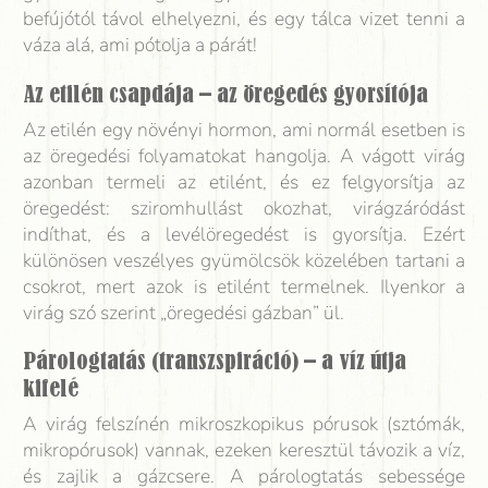
befújótól távol elhelyezni, és egy tálca vizet tenni a
váza alá, ami pótolja a párát!
Az etilén csapdája – az öregedés gyorsítója
Az etilén egy növényi hormon, ami normál esetben is
az öregedési folyamatokat hangolja. A vágott virág
azonban termeli az etilént, és ez felgyorsítja az
öregedést: sziromhullást okozhat, virágzáródást
indíthat, és a levélöregedést is gyorsítja. Ezért
különösen veszélyes gyümölcsök közelében tartani a
csokrot, mert azok is etilént termelnek. Ilyenkor a
virág szó szerint „öregedési gázban” ül.
Párologtatás (transzspiráció) – a víz útja
kifelé
A virág felszínén mikroszkopikus pórusok (sztómák,
mikropórusok) vannak, ezeken keresztül távozik a víz,
és zajlik a gázcsere. A párologtatás sebessége