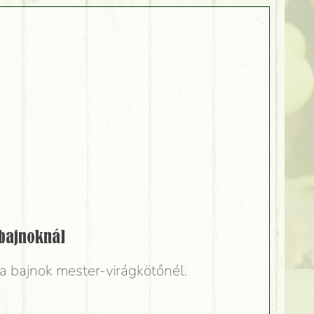
bajnoknál
a bajnok mester-virágkötőnél.