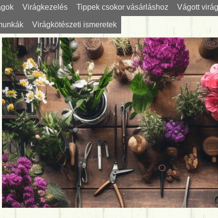
ágok
Virágkezelés
Tippek csokor vásárláshoz
Vágott virá
 munkák
Virágkötészeti ismeretek