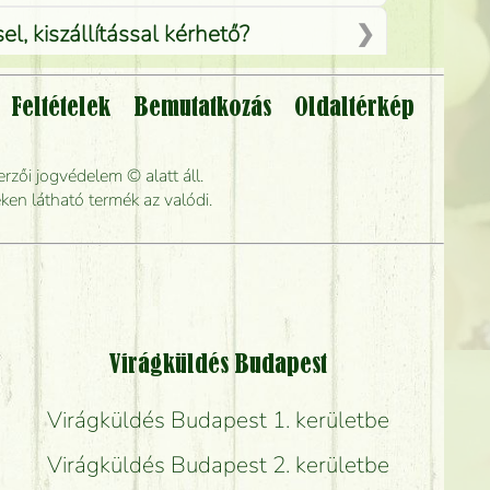
, kiszállítással kérhető?
Feltételek
Bemutatkozás
Oldaltérkép
lítsák?
rzői jogvédelem © alatt áll.
rabb kiszállítani?
ken látható termék az valódi.
Virágküldés Budapest
Virágküldés Budapest 1. kerületbe
Virágküldés Budapest 2. kerületbe