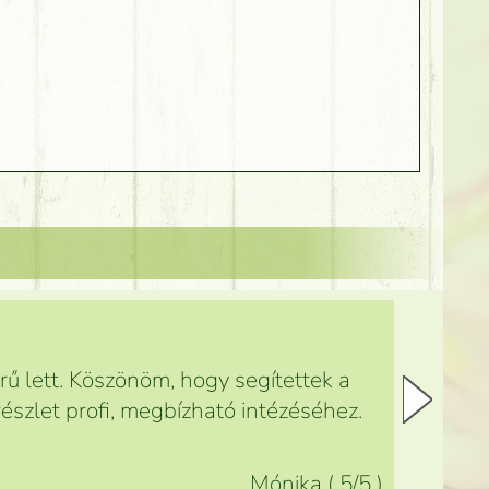
ű lett. Köszönöm, hogy segítettek a
észlet profi, megbízható intézéséhez.
Mónika
(
5
/5
)