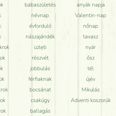
ok
babaszületés
anyák napja
Tudok adventi koszorút vásárolni boltban?
k
névnap
Valentin-nap
k
évforduló
nőnap
k
nászajándék
tavasz
krok
üzleti
nyár
rok
részvét
ősz
ok
jobbulás
tél
ok
férfiaknak
újév
krok
bocsánat
Mikulás
rok
csakúgy
Adventi koszorúk
rok
ballagás