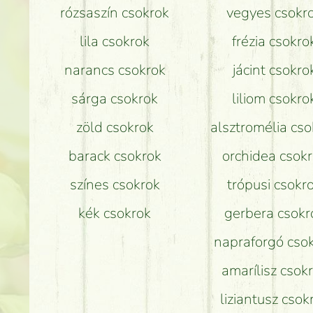
rózsaszín csokrok
vegyes csokr
lila csokrok
frézia csokro
narancs csokrok
jácint csokro
sárga csokrok
liliom csokro
zöld csokrok
alsztromélia cso
barack csokrok
orchidea csok
színes csokrok
trópusi csokr
kék csokrok
gerbera csokr
napraforgó cso
amarílisz csok
liziantusz csok