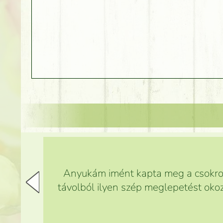
Anyukám imént kapta meg a csokrot,
távolból ilyen szép meglepetést okoz