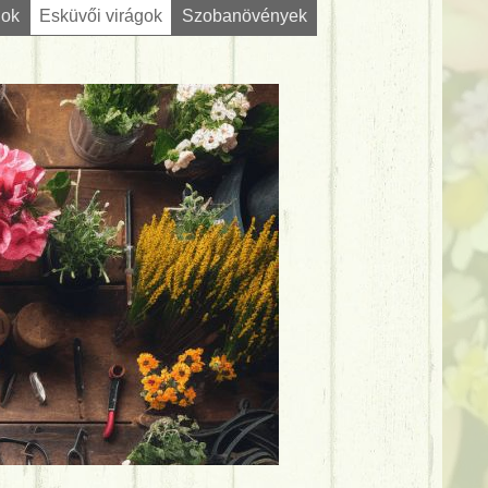
gok
Esküvői virágok
Szobanövények