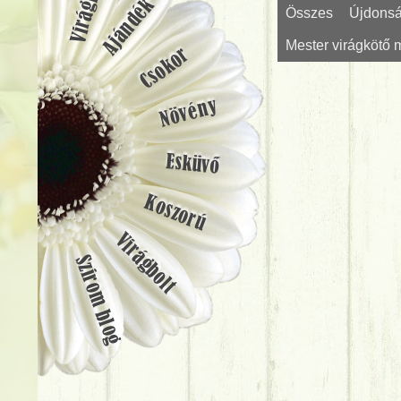
Ajándék
Összes
Újdons
Mester virágkötő
Csokor
Növény
Esküvő
Koszorú
Virágbolt
Szirom blog