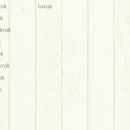
rok
luxus
ok
okrok
k
ok
krok
ok
k