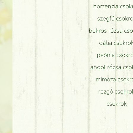
hortenzia csok
szegfű csokr
bokros rózsa cs
dália csokro
peónia csokr
angol rózsa cso
mimóza csokr
rezgő csokro
csokrok