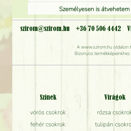
Személyesen is átvehetem a
szirom@szirom.hu
+36 70 506 4442
V
Meddig r
A www.szirom.hu oldalon tal
Mennyire gyorsan tu
Bizonyos termékképeinkhez ha
Színek
Virágok
vörös csokrok
rózsa csokro
fehér csokrok
tulipán csokr