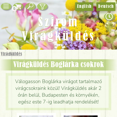
English
Deutsch
0
Szirom
Virágküldés
Virágküldés
Virágküldés Boglárka csokrok
Válogasson Boglárka virágot tartalmazó
virágcsokraink közül! Virágküldés akár 2
órán belül, Budapesten és környékén,
egész este 7-ig leadhatja rendelését!