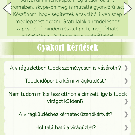
örömében, skype-on meg is mutatta gyönyörű lett.
Köszönöm, hogy segítettek a távolból ilyen szép
meglepetést okozni. Gratulálok a rendeléshez
kapcsolódó minden részlet profi, megbízható
intézéséhez. Csillagos ötös szolgáltatás!
Mónika
(
5
/5
)
Gyakori kérdések
A virágüzletben tudok személyesen is vásárolni?
Tudok időpontra kérni virágküldést?
Nem tudom mikor lesz otthon a címzett, így is tudok
virágot küldeni?
A virágküldéshez kérhetek üzenőkártyát?
Hol található a virágüzlet?