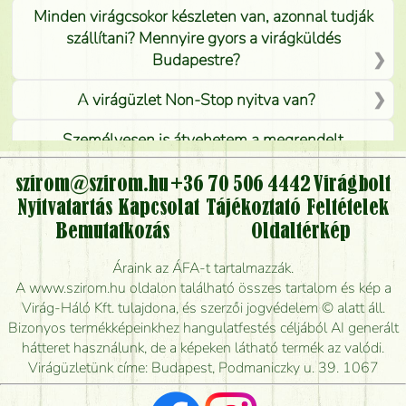
Minden virágcsokor készleten van, azonnal tudják
szállítani? Mennyire gyors a virágküldés
Budapestre?
A virágüzlet Non-Stop nyitva van?
Személyesen is átvehetem a megrendelt
virágcsokrot, vagy csak virágküldéssel, kiszállítással
kérhető?
szirom@szirom.hu
+36 70 506 4442
Virágbolt
Nyitvatartás
Kapcsolat
Tájékoztató
Feltételek
Vidékre is lehet rendelni?
Bemutatkozás
Oldaltérkép
Meddig rendelhetek virágküldést úgy, hogy még ma
Áraink az ÁFA-t tartalmazzák.
kiszállítsák?
A www.szirom.hu oldalon található összes tartalom és kép a
Virág-Háló Kft. tulajdona, és szerzői jogvédelem © alatt áll.
Mennyire gyorsan tudják elkészíteni a csokrot, és
Bizonyos termékképeinkhez hangulatfestés céljából AI generált
mikor tudják leghamarabb kiszállítani?
hátteret használunk, de a képeken látható termék az valódi.
Virágüzletünk címe: Budapest, Podmaniczky u. 39. 1067
Vörös rózsát keresek, van önöknél?