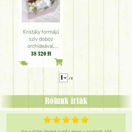
Kristály formájú
szív doboz
orchideával,
pasztell
38 320
Ft
virágokkal
/ 1
Rólunk írták
Anyukám imént kapta meg a csokrot, sírt