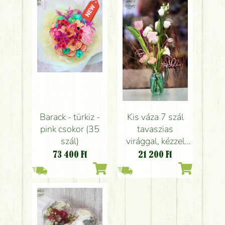
Barack - türkiz -
Kis váza 7 szál
pink csokor (35
tavaszias
szál)
virággal, kézzel
készített
73 400
Ft
21 200
Ft
drótvirágokkal