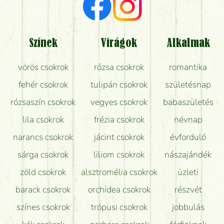
Milyen visszajelzést kapok a virágküldésről?
Tényleg azt kapom, ami a képen van?
Színek
Virágok
Alkalmak
Mit kell tudni a virágcsokrok szállításáról?
vörös csokrok
rózsa csokrok
romantika
Hogy marad a lehető legtovább friss a csokor?
fehér csokrok
tulipán csokrok
születésnap
Tudok adventi koszorút vásárolni boltban?
rózsaszín csokrok
vegyes csokrok
babaszületés
lila csokrok
frézia csokrok
névnap
narancs csokrok
jácint csokrok
évforduló
sárga csokrok
liliom csokrok
nászajándék
zöld csokrok
alsztromélia csokrok
üzleti
barack csokrok
orchidea csokrok
részvét
színes csokrok
trópusi csokrok
jobbulás