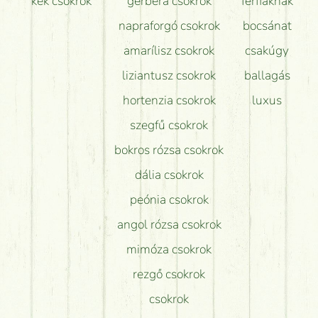
kék csokrok
gerbera csokrok
férfiaknak
napraforgó csokrok
bocsánat
amarílisz csokrok
csakúgy
liziantusz csokrok
ballagás
hortenzia csokrok
luxus
szegfű csokrok
bokros rózsa csokrok
dália csokrok
peónia csokrok
angol rózsa csokrok
mimóza csokrok
rezgő csokrok
csokrok