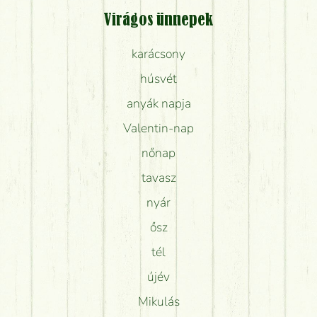
Virágos ünnepek
karácsony
húsvét
anyák napja
Valentin-nap
nőnap
tavasz
nyár
ősz
tél
újév
Mikulás