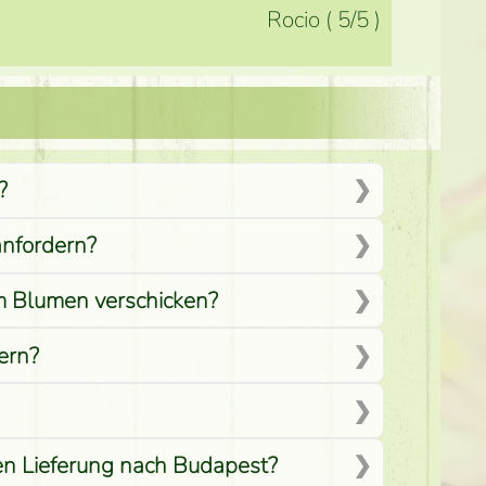
Rocio
(
5
/5
)
?
anfordern?
em Blumen verschicken?
ern?
men Lieferung nach Budapest?