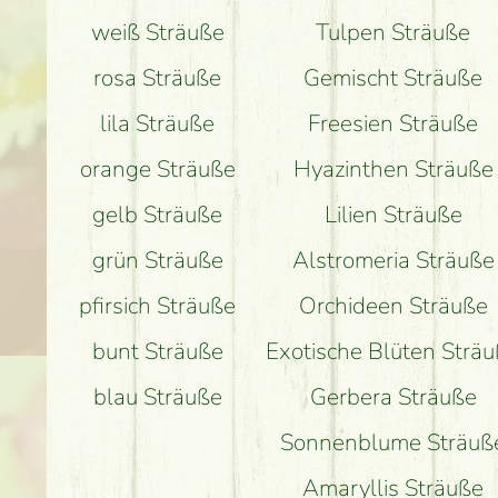
weiß Sträuße
Tulpen Sträuße
rosa Sträuße
Gemischt Sträuße
lila Sträuße
Freesien Sträuße
orange Sträuße
Hyazinthen Sträuße
gelb Sträuße
Lilien Sträuße
grün Sträuße
Alstromeria Sträuße
pfirsich Sträuße
Orchideen Sträuße
bunt Sträuße
Exotische Blüten Strä
blau Sträuße
Gerbera Sträuße
Sonnenblume Sträuß
Amaryllis Sträuße