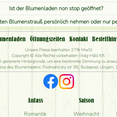
Ist der Blumenladen non stop geöffnet?
lten Blumenstrauß persönlich nehmen oder nur 
st eine Bestellung für ländliche Gebiete möglich?
umenladen
Öffnungszeiten
Kontakt
Bestellhin
ange kann ich heute Blumen mit Lieferung bestel
Unsere Preise beinhalten 27% MwSt
Copyright © Alle Rechte vorbehalten Virág-Háló Kft.
en Blumenstrauß herstellen und wann können Sie 
I-generierte Hintergründe, um eine bestimmte Stimmung zu erzeuge
sse des Blumenladens: Podmaniczky str 39., Budapest, Ungarn,
Ich suche rote Rosen, hast du welche?
e Rückmeldungen bekomme ich zum Blumenvers
komme ich wirklich, was auf dem Bild zu sehen ist
Anlass
Saison
Romantik
Weihnacht