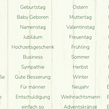
Geburtstag
Ostern
Baby Geboren
Muttertag
Namenstag
Valentinstag
Jubiläum
Freuentag
Hochzeitsgeschenk
Frühling
Business
Sommer
Sympathie
Herbst
uße
Gute Besserung
Winter
Für männer
Neujahr
e
Entschuldigung
Weihnachtsmann
einfach so
Adventskränze