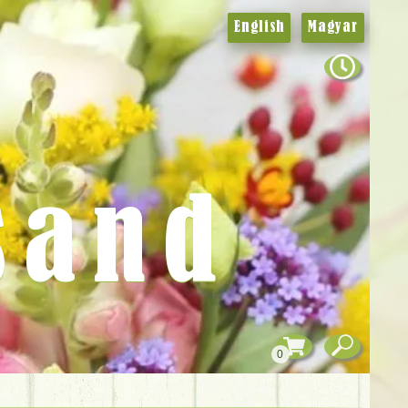
English
Magyar
sand
0