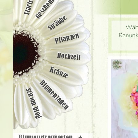
Startseite
Geschenke
Sträuße
Wähl
Ranunke
Pflanzen
Hochzeit
Kränze
Blumenladen
Szirom blog