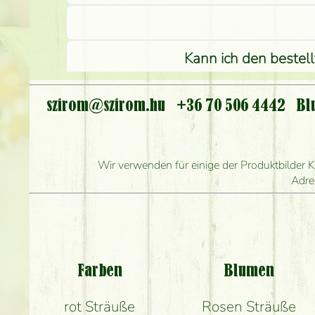
Kann ich den bestel
I
szirom@szirom.hu
+36 70 506 4442
Bl
Wie l
Wie schnell können Sie d
Wir verwenden für einige der Produktbilder K
Adre
Welch
Be
Farben
Blumen
rot Sträuße
Rosen Sträuße