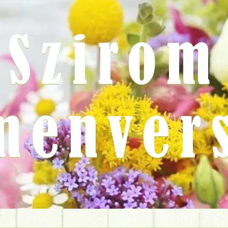
Szirom
menver