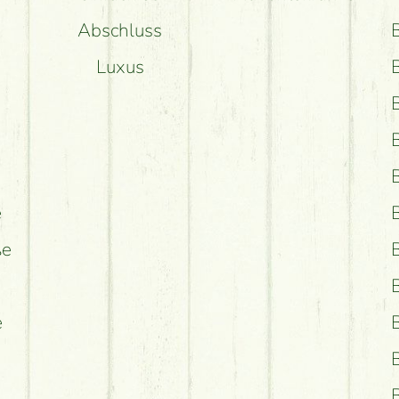
Abschluss
Luxus
e
ße
e