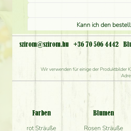
Kann ich den bestel
I
szirom@szirom.hu
+36 70 506 4442
Bl
Wie l
Wie schnell können Sie d
Wir verwenden für einige der Produktbilder K
Adre
Welch
Be
Farben
Blumen
rot Sträuße
Rosen Sträuße