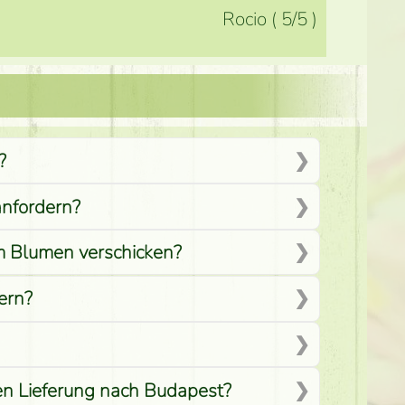
Rocio
(
5
/5
)
?
anfordern?
em Blumen verschicken?
ern?
men Lieferung nach Budapest?