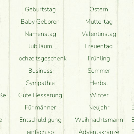
Geburtstag
Ostern
Baby Geboren
Muttertag
Namenstag
Valentinstag
Jubiläum
Freuentag
Hochzeitsgeschenk
Frühling
Business
Sommer
Sympathie
Herbst
uße
Gute Besserung
Winter
Für männer
Neujahr
e
Entschuldigung
Weihnachtsmann
einfach so
Adventskränze