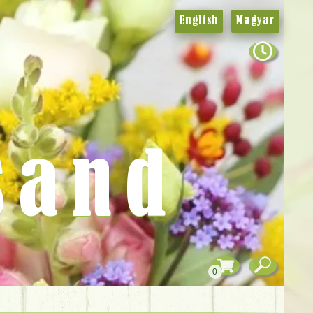
English
Magyar
sand
0