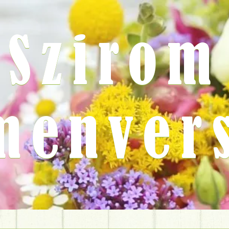
Szirom
menver