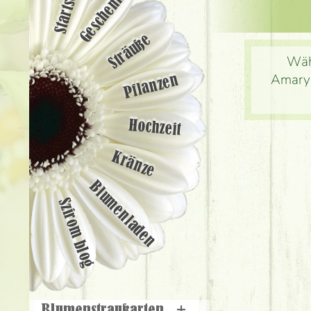
Startseite
Geschenke
Sträuße
Wäh
Amaryl
Pflanzen
Hochzeit
Kränze
Blumenladen
Szirom blog