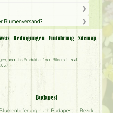
per Blumenversand?
weis
Bedingungen
Einführung
Sitemap
len?
ihn frühestens liefern?
n, aber das Produkt auf den Bildern ist real.
 1067
and?
?
Budapest
Blumenlieferung nach Budapest 1. Bezirk