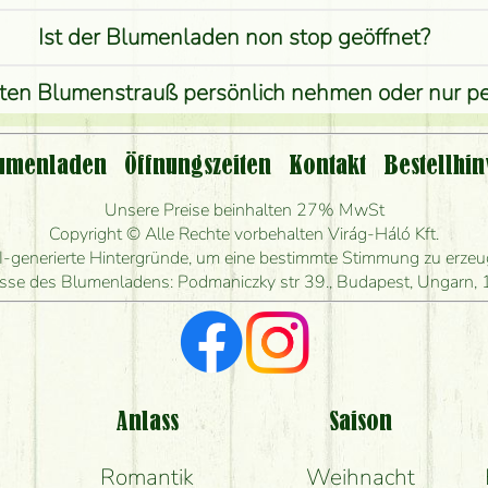
Ist der Blumenladen non stop geöffnet?
lten Blumenstrauß persönlich nehmen oder nur 
st eine Bestellung für ländliche Gebiete möglich?
umenladen
Öffnungszeiten
Kontakt
Bestellhin
ange kann ich heute Blumen mit Lieferung bestel
Unsere Preise beinhalten 27% MwSt
Copyright © Alle Rechte vorbehalten Virág-Háló Kft.
en Blumenstrauß herstellen und wann können Sie 
I-generierte Hintergründe, um eine bestimmte Stimmung zu erzeuge
sse des Blumenladens: Podmaniczky str 39., Budapest, Ungarn,
Ich suche rote Rosen, hast du welche?
e Rückmeldungen bekomme ich zum Blumenvers
komme ich wirklich, was auf dem Bild zu sehen ist
Anlass
Saison
Romantik
Weihnacht