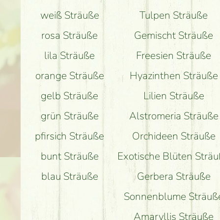
weiß Sträuße
Tulpen Sträuße
rosa Sträuße
Gemischt Sträuße
lila Sträuße
Freesien Sträuße
orange Sträuße
Hyazinthen Sträuße
gelb Sträuße
Lilien Sträuße
grün Sträuße
Alstromeria Sträuße
pfirsich Sträuße
Orchideen Sträuße
bunt Sträuße
Exotische Blüten Strä
blau Sträuße
Gerbera Sträuße
Sonnenblume Sträuß
Amaryllis Sträuße