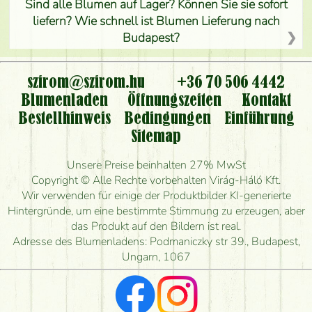
Sind alle Blumen auf Lager? Können Sie sie sofort
liefern? Wie schnell ist Blumen Lieferung nach
Budapest?
Ist der Blumenladen non stop geöffnet?
szirom@szirom.hu
+36 70 506 4442
Kann ich den bestellten Blumenstrauß persönlich
Blumenladen
Öffnungszeiten
Kontakt
nehmen oder nur per Blumenversand?
Bestellhinweis
Bedingungen
Einführung
Sitemap
Ist eine Bestellung für ländliche Gebiete möglich?
Unsere Preise beinhalten 27% MwSt
Wie lange kann ich heute Blumen mit Lieferung
Copyright © Alle Rechte vorbehalten Virág-Háló Kft.
bestellen?
Wir verwenden für einige der Produktbilder KI-generierte
Hintergründe, um eine bestimmte Stimmung zu erzeugen, aber
Wie schnell können Sie den Blumenstrauß
das Produkt auf den Bildern ist real.
herstellen und wann können Sie ihn frühestens
Adresse des Blumenladens: Podmaniczky str 39., Budapest,
liefern?
Ungarn, 1067
Ich suche rote Rosen, hast du welche?