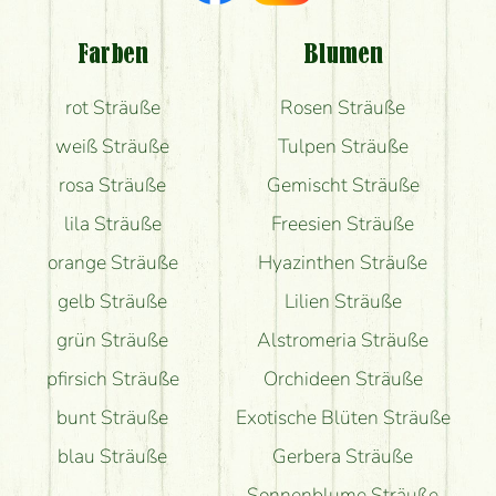
Welche Rückmeldungen bekomme ich zum
Blumenversand?
Farben
Blumen
Bekomme ich wirklich, was auf dem Bild zu sehen
rot Sträuße
Rosen Sträuße
ist?
weiß Sträuße
Tulpen Sträuße
rosa Sträuße
Gemischt Sträuße
lila Sträuße
Freesien Sträuße
orange Sträuße
Hyazinthen Sträuße
gelb Sträuße
Lilien Sträuße
grün Sträuße
Alstromeria Sträuße
pfirsich Sträuße
Orchideen Sträuße
bunt Sträuße
Exotische Blüten Sträuße
blau Sträuße
Gerbera Sträuße
Sonnenblume Sträuße