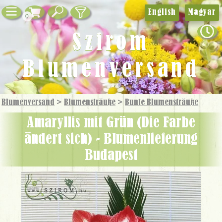
English
Magyar
0
Szirom
Blumenversand
Blumenversand
>
Blumensträuße
>
Bunte Blumensträuße
Amaryllis mit Grün (Die Farbe
ändert sich) - Blumenlieferung
Budapest