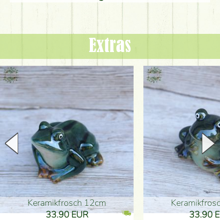
Extras
Keramikfrosch 12cm
Keramikfro
33.90 EUR
33.90 