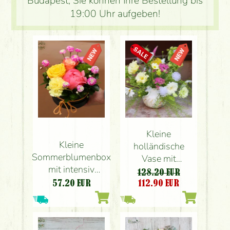
Budapest, Sie können Ihre Bestellung bis
19:00 Uhr aufgeben!
Kleine
Kleine
holländische
Sommerblumenbox
Vase mit
mit intensiv
Sommerblumen
128.20 EUR
farbigen Blüten (6
57.20
EUR
112.90
EUR
Stiele)