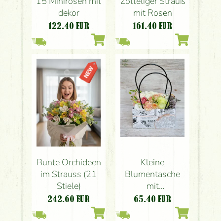
15 Minirosen mit
Zotteliger Strauß
dekor
mit Rosen
122.40
EUR
161.40
EUR
Bunte Orchideen
Kleine
im Strauss (21
Blumentasche
Stiele)
mit
Pastellblumen 22
242.60
EUR
65.40
EUR
cm breit 12 stiele