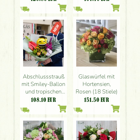
Wollkordel-
Bouquetbasis
Abschlussstrauß
Glaswürfel mit
mit Smiley-Ballon
Hortensien,
und tropischen
Rosen (18 Stiele)
Blumen
108.10
EUR
151.50
EUR