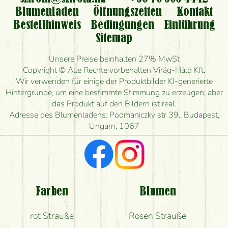
Kann ich den bestellten Blumenstrauß persönlich
Blumenladen
Öffnungszeiten
Kontakt
nehmen oder nur per Blumenversand?
Bestellhinweis
Bedingungen
Einführung
Sitemap
Ist eine Bestellung für ländliche Gebiete möglich?
Unsere Preise beinhalten 27% MwSt
Wie lange kann ich heute Blumen mit Lieferung
Copyright © Alle Rechte vorbehalten Virág-Háló Kft.
bestellen?
Wir verwenden für einige der Produktbilder KI-generierte
Hintergründe, um eine bestimmte Stimmung zu erzeugen, aber
Wie schnell können Sie den Blumenstrauß
das Produkt auf den Bildern ist real.
herstellen und wann können Sie ihn frühestens
Adresse des Blumenladens: Podmaniczky str 39., Budapest,
liefern?
Ungarn, 1067
Ich suche rote Rosen, hast du welche?
Welche Rückmeldungen bekomme ich zum
Blumenversand?
Farben
Blumen
Bekomme ich wirklich, was auf dem Bild zu sehen
rot Sträuße
Rosen Sträuße
ist?