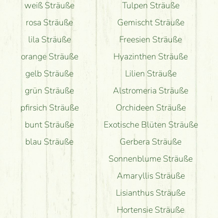
weiß Sträuße
Tulpen Sträuße
rosa Sträuße
Gemischt Sträuße
lila Sträuße
Freesien Sträuße
orange Sträuße
Hyazinthen Sträuße
gelb Sträuße
Lilien Sträuße
grün Sträuße
Alstromeria Sträuße
pfirsich Sträuße
Orchideen Sträuße
bunt Sträuße
Exotische Blüten Sträuße
blau Sträuße
Gerbera Sträuße
Sonnenblume Sträuße
Amaryllis Sträuße
Lisianthus Sträuße
Hortensie Sträuße