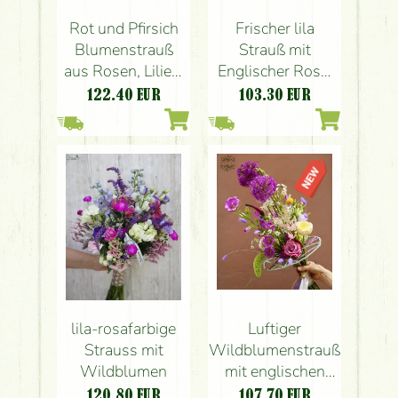
Rot und Pfirsich
Frischer lila
Blumenstrauß
Strauß mit
aus Rosen, Lilien,
Englischer Rose,
kleine Blumen
Orchideen (18
122.40
EUR
103.30
EUR
(21 Stämme)
Stiele)
Luftiger
lila-rosafarbige
Wildblumenstrauß
Strauss mit
mit englischen
Wildblumen
Rosen, in einer
107.70
EUR
120.80
EUR