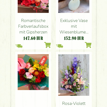
Romantische
Exklusive Vase
Farbverlaufsbox
mit
mit Gipsherzen
Wiesenblumen
(25 Stiele)
147.60
EUR
152.90
EUR
Rosa-Violett