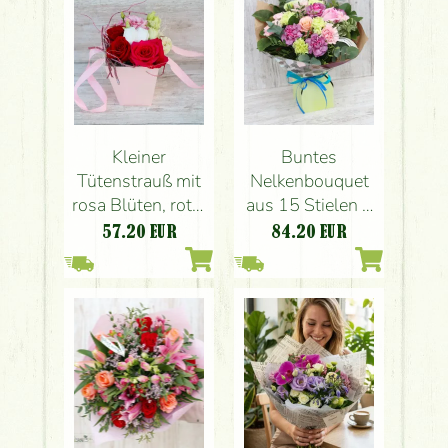
Kleiner
Buntes
Tütenstrauß mit
Nelkenbouquet
rosa Blüten, roter
aus 15 Stielen +
Rose und Herz (6
3 Rosen mit
57.20
EUR
84.20
EUR
Stiele)
Papiervase