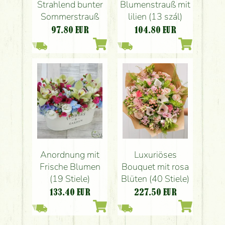
Strahlend bunter
Blumenstrauß mit
Sommerstrauß
lilien (13 szál)
97.80
EUR
104.80
EUR
Anordnung mit
Luxuriöses
Frische Blumen
Bouquet mit rosa
(19 Stiele)
Blüten (40 Stiele)
133.40
EUR
227.50
EUR