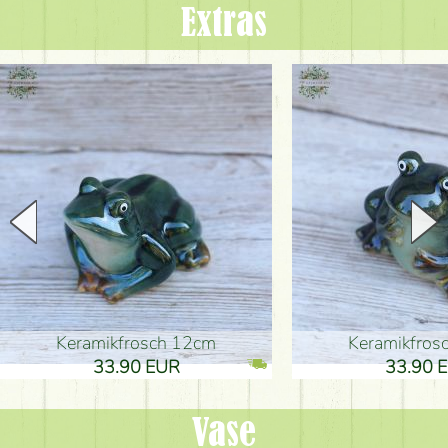
Extras
Keramikfrosch 12cm
Keramikfro
33.90 EUR
33.90 
Vase