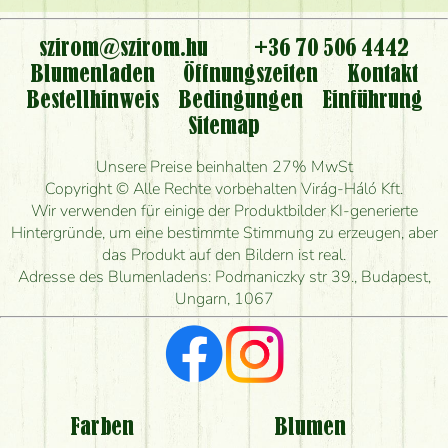
Ist der Blumenladen non stop geöffnet?
szirom@szirom.hu
+36 70 506 4442
Kann ich den bestellten Blumenstrauß persönlich
Blumenladen
Öffnungszeiten
Kontakt
nehmen oder nur per Blumenversand?
Bestellhinweis
Bedingungen
Einführung
Sitemap
Ist eine Bestellung für ländliche Gebiete möglich?
Unsere Preise beinhalten 27% MwSt
Wie lange kann ich heute Blumen mit Lieferung
Copyright © Alle Rechte vorbehalten Virág-Háló Kft.
bestellen?
Wir verwenden für einige der Produktbilder KI-generierte
Hintergründe, um eine bestimmte Stimmung zu erzeugen, aber
Wie schnell können Sie den Blumenstrauß
das Produkt auf den Bildern ist real.
herstellen und wann können Sie ihn frühestens
Adresse des Blumenladens: Podmaniczky str 39., Budapest,
liefern?
Ungarn, 1067
Ich suche rote Rosen, hast du welche?
Welche Rückmeldungen bekomme ich zum
Blumenversand?
Farben
Blumen