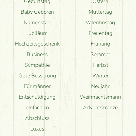
Geburtstag
Ostern
Baby Geboren
Muttertag
Namenstag
Valentinstag
Jubiläum
Freuentag
Hochzeitsgeschenk
Frühling
Business
Sommer
Sympathie
Herbst
Gute Besserung
Winter
Für männer
Neujahr
Entschuldigung
Weihnachtsmann
einfach so
Adventskränze
Abschluss
Luxus