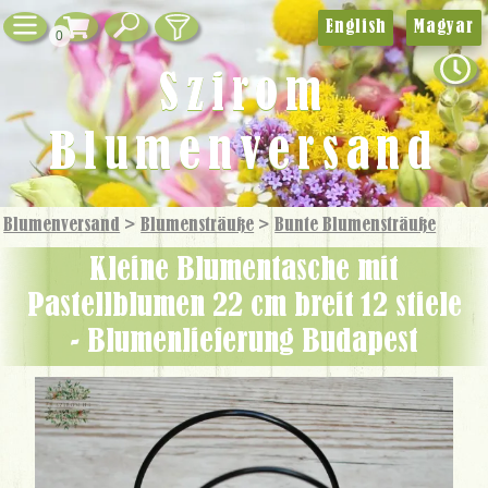
English
Magyar
0
Szirom
Blumenversand
Blumenversand
>
Blumensträuße
>
Bunte Blumensträuße
Kleine Blumentasche mit
Pastellblumen 22 cm breit 12 stiele
- Blumenlieferung Budapest