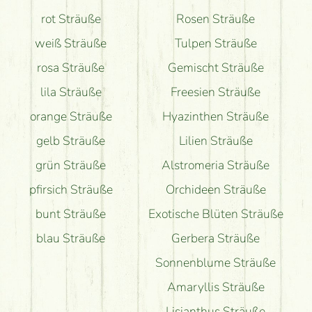
Bekomme ich wirklich, was auf dem Bild zu sehen
rot Sträuße
Rosen Sträuße
ist?
weiß Sträuße
Tulpen Sträuße
rosa Sträuße
Gemischt Sträuße
lila Sträuße
Freesien Sträuße
orange Sträuße
Hyazinthen Sträuße
gelb Sträuße
Lilien Sträuße
grün Sträuße
Alstromeria Sträuße
pfirsich Sträuße
Orchideen Sträuße
bunt Sträuße
Exotische Blüten Sträuße
blau Sträuße
Gerbera Sträuße
Sonnenblume Sträuße
Amaryllis Sträuße
Lisianthus Sträuße