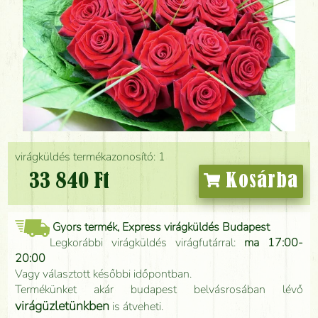
virágküldés termékazonosító: 1
33 840 Ft
Kosárba
Gyors termék, Express virágküldés Budapest
Legkorábbi virágküldés virágfutárral:
ma 17:00-
20:00
Vagy választott későbbi időpontban.
Termékünket akár budapest belvásrosában lévő
virágüzletünkben
is átveheti.