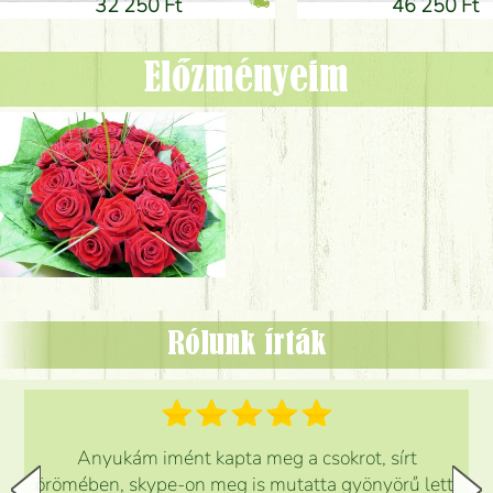
32 250 Ft
46 250 Ft
Előzményeim
Rólunk írták
Anyukám imént kapta meg a csokrot, sírt
örömében, skype-on meg is mutatta gyönyörű lett.