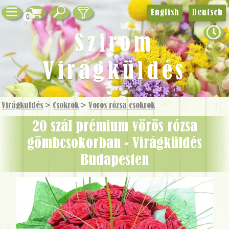
English
Deutsch
0
Szirom
Virágküldés
Virágküldés
>
Csokrok
>
Vörös rózsa csokrok
20 szál prémium vörös rózsa
gömbcsokorban - Virágküldés
Budapesten