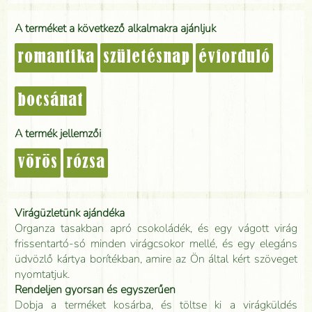
A terméket a következő alkalmakra ajánljuk
romantika
születésnap
évforduló
bocsánat
A termék jellemzői
vörös
rózsa
Virágüzletünk ajándéka
Organza tasakban apró csokoládék, és egy vágott virág
frissentartó-só minden virágcsokor mellé, és egy elegáns
üdvözlő kártya borítékban, amire az Ön által kért szöveget
nyomtatjuk.
Rendeljen gyorsan és egyszerűen
Dobja a terméket kosárba, és töltse ki a virágküldés