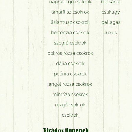
napraforgó csokrok
bocsánat
amarílisz csokrok
csakúgy
liziantusz csokrok
ballagás
hortenzia csokrok
luxus
szegfű csokrok
bokros rózsa csokrok
dália csokrok
peónia csokrok
angol rózsa csokrok
mimóza csokrok
rezgő csokrok
csokrok
Virágos ünnepek