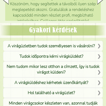
Köszönöm, hogy segítettek a távolból ilyen szép
meglepetést okozni. Gratulálok a rendeléshez
kapcsolódó minden részlet profi, megbízható
intézéséhez. Csillagos ötös szolgáltatás!
Mónika
(
5
/5
)
Gyakori kérdések
A virágüzletben tudok személyesen is vásárolni?
Tudok időpontra kérni virágküldést?
Nem tudom mikor lesz otthon a címzett, így is tudok
virágot küldeni?
A virágküldéshez kérhetek üzenőkártyát?
Hol található a virágüzlet?
Minden virágcsokor készleten van, azonnal tudják