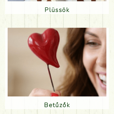
Plüssök
Betűzők