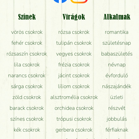
Tényleg azt kapom, ami a képen van?
Színek
Virágok
Alkalmak
Mit kell tudni a virágcsokrok szállításáról?
vörös csokrok
rózsa csokrok
romantika
Hogy marad a lehető legtovább friss a csokor?
fehér csokrok
tulipán csokrok
születésnap
Tudok adventi koszorút vásárolni boltban?
rózsaszín csokrok
vegyes csokrok
babaszületés
lila csokrok
frézia csokrok
névnap
narancs csokrok
jácint csokrok
évforduló
sárga csokrok
liliom csokrok
nászajándék
zöld csokrok
alsztromélia csokrok
üzleti
barack csokrok
orchidea csokrok
részvét
színes csokrok
trópusi csokrok
jobbulás
kék csokrok
gerbera csokrok
férfiaknak