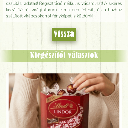
szállítási adatait! Regisztráció nélkül is vásárolhat! A sikeres
kiszállításról virágfutárunk e-mailben értesíti, és a házhoz
szállított virágcsokorról fényképet is küldünk!
Vissza
Kiegészítőt választok