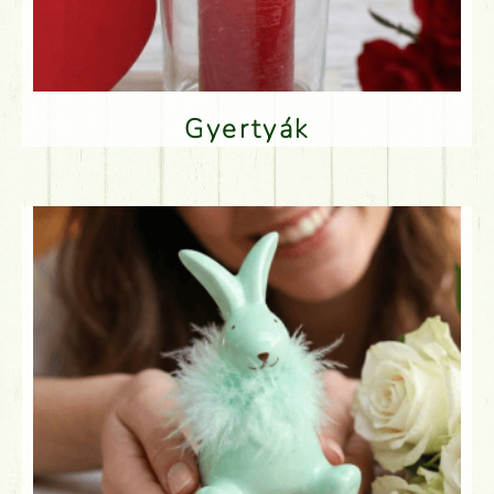
Gyertyák