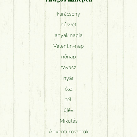
karácsony
húsvét
anyák napja
Valentin-nap
nőnap
tavasz
nyár
ősz
tél
újév
Mikulás
Adventi koszorúk