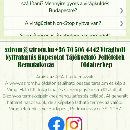
szállítani? Mennyire gyors a virágküldés
Budapestre?
A virágüzlet Non-Stop nyitva van?
Személyesen is átvehetem a megrendelt
virágcsokrot, vagy csak virágküldéssel, kiszállítással
kérhető?
szirom@szirom.hu
+36 70 506 4442
Virágbolt
Nyitvatartás
Kapcsolat
Tájékoztató
Feltételek
Vidékre is lehet rendelni?
Bemutatkozás
Oldaltérkép
Meddig rendelhetek virágküldést úgy, hogy még ma
Áraink az ÁFA-t tartalmazzák.
kiszállítsák?
A www.szirom.hu oldalon található összes tartalom és kép a
Virág-Háló Kft. tulajdona, és szerzői jogvédelem © alatt áll.
Mennyire gyorsan tudják elkészíteni a csokrot, és
Bizonyos termékképeinkhez hangulatfestés céljából AI generált
mikor tudják leghamarabb kiszállítani?
hátteret használunk, de a képeken látható termék az valódi.
Virágüzletünk címe: Budapest, Podmaniczky u. 39. 1067
Vörös rózsát keresek, van önöknél?
Milyen visszajelzést kapok a virágküldésről?