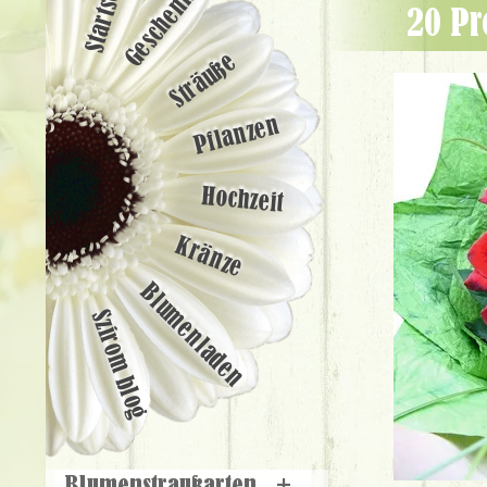
Startseite
Geschenke
20 P
Sträuße
Pflanzen
Hochzeit
Kränze
Blumenladen
Szirom blog