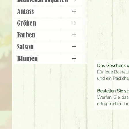
Blumenstraußarten
+
Anlass
+
Größen
+
Farben
+
Saison
+
Blumen
+
Das Geschenk 
Für jede Bestell
und ein Päckch
Bestellen Sie sc
Werfen Sie das
erfolgreichen Li