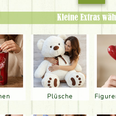
Kleine Extras wäh
inen
Plüsche
Figur