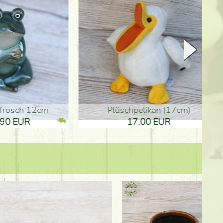
Plüschpelikan (17cm)
Mutterta
17.00 EUR
10.50