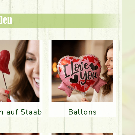
len
en auf Staab
Ballons