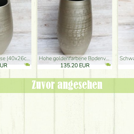
denvase (50x29cm)
schwarze Design-Vase (15x20cm)
 EUR
32.90 EUR
Zuvor angesehen