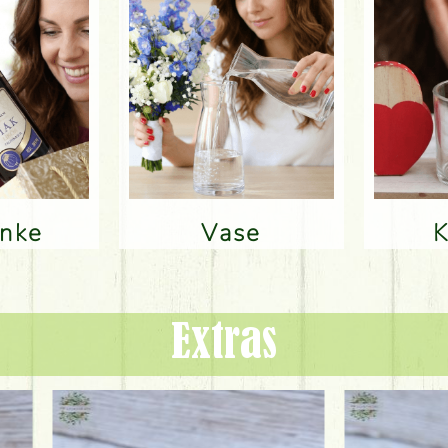
änke
Vase
Extras