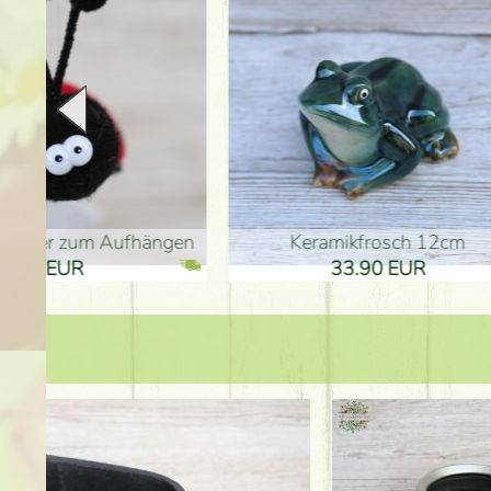
en
Keramikfrosch 12cm
Keram
33.90 EUR
33