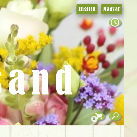
English
Magyar
sand
0