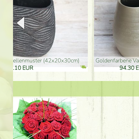
goldenfarbene Vase (40x26cm)
hohe goldenfarbene Bo
94.30 EUR
135.20