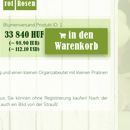
rot
Rosen
Blumenversand Produkt ID: 1
33 840 HUF
in den
(~ 98.90 EUR)
Warenkorb
(~ 112.10 USD)
g und einen kleinen Organzabeutel mit kleinen Pralinen
us. Sie können ohne Registrierung kaufen! Nach der
 auch ein Bild von der Strauß!