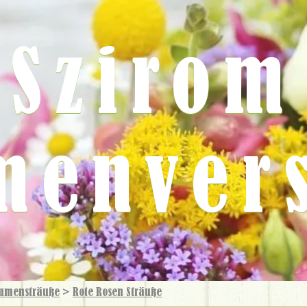
Szirom
menver
umensträuße
>
Rote Rosen Sträuße