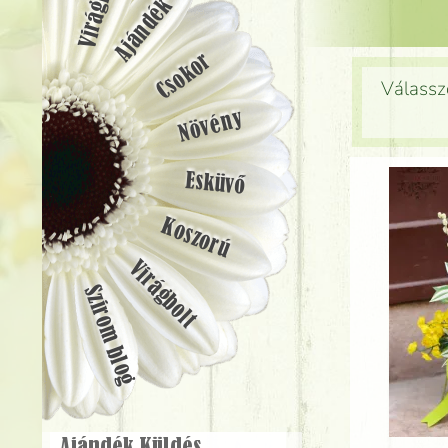
Ajándék
Csokor
Válassz
Növény
Esküvő
Koszorú
Virágbolt
Szirom blog