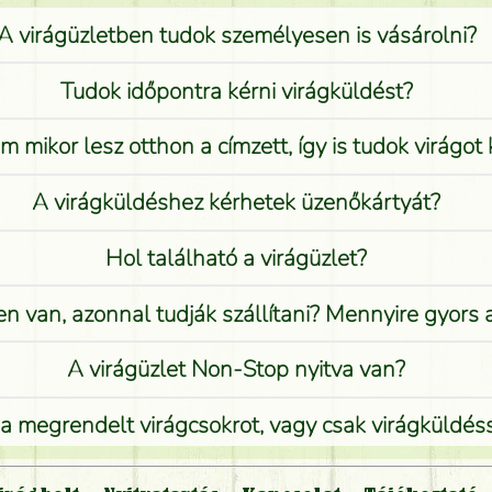
A virágüzletben tudok személyesen is vásárolni?
Tudok időpontra kérni virágküldést?
 mikor lesz otthon a címzett, így is tudok virágot 
A virágküldéshez kérhetek üzenőkártyát?
Hol található a virágüzlet?
n van, azonnal tudják szállítani? Mennyire gyors
A virágüzlet Non-Stop nyitva van?
 megrendelt virágcsokrot, vagy csak virágküldéssel
Vidékre is lehet rendelni?