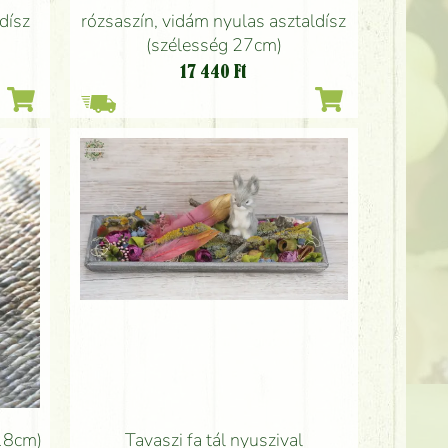
dísz
rózsaszín, vidám nyulas asztaldísz
(szélesség 27cm)
17 440
Ft
Tavaszi fa tál nyuszival
(18cm)