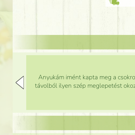
Anyukám imént kapta meg a csokrot,
távolból ilyen szép meglepetést okoz