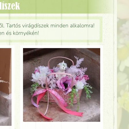
díszek
l. Tartós virágdíszek minden alkalomra!
en és környékén!