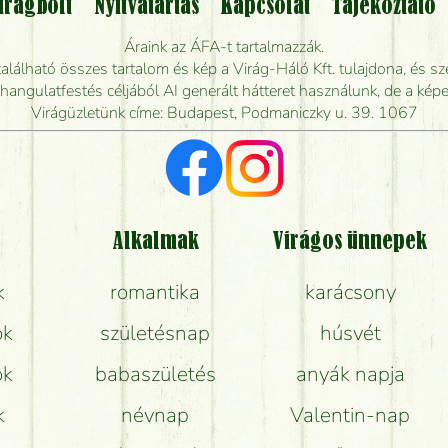
irágbolt
Nyitvatartás
Kapcsolat
Tájékoztató
endelhetek virágküldést úgy, hogy még ma kiszál
Áraink az ÁFA-t tartalmazzák.
álható összes tartalom és kép a Virág-Háló Kft. tulajdona, és sze
dják elkészíteni a csokrot, és mikor tudják leghama
ngulatfestés céljából AI generált hátteret használunk, de a képe
Virágüzletünk címe: Budapest, Podmaniczky u. 39. 1067
Vörös rózsát keresek, van önöknél?
Milyen visszajelzést kapok a virágküldésről?
Tényleg azt kapom, ami a képen van?
Alkalmak
Virágos ünnepek
k
romantika
karácsony
Mit kell tudni a virágcsokrok szállításáról?
ok
születésnap
húsvét
Hogy marad a lehető legtovább friss a csokor?
ok
babaszületés
anyák napja
Tudok adventi koszorút vásárolni boltban?
k
névnap
Valentin-nap