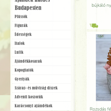
Ajándék Küldés
bújkáló ny
Budapesten
Plüssök
Figurák
Édességek
Italok
Lufik
Ajándék­kosarak
Kopogtatók
Gyertyák
Száraz- és művirág díszek
Adventi koszorúk
Karácsonyi ajándékok
Rozsdás fé