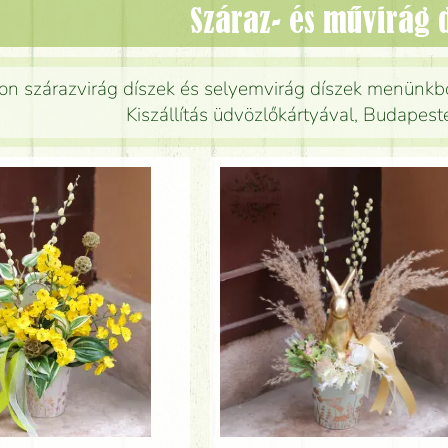
Száraz- és művirág 
on szárazvirág díszek és selyemvirág díszek menünkbő
Kiszállítás üdvözlőkártyával, Budapest