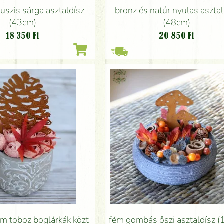
uszis sárga asztaldísz
bronz és natúr nyulas asztal
(43cm)
(48cm)
18 350
Ft
20 850
Ft
m toboz boglárkák közt
fém gombás őszi asztaldísz 