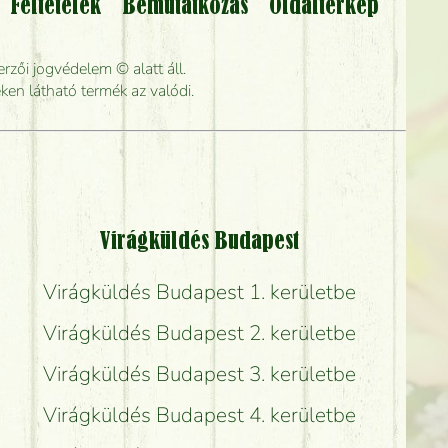
Feltételek
Bemutatkozás
Oldaltérkép
lítsák?
rzői jogvédelem © alatt áll.
rabb kiszállítani?
ken látható termék az valódi.
Virágküldés Budapest
Virágküldés Budapest 1. kerületbe
Virágküldés Budapest 2. kerületbe
Virágküldés Budapest 3. kerületbe
Virágküldés Budapest 4. kerületbe