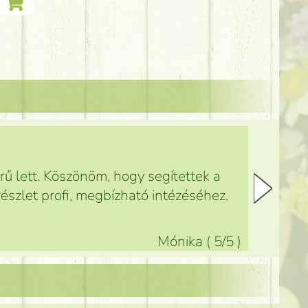
ű lett. Köszönöm, hogy segítettek a
észlet profi, megbízható intézéséhez.
Mónika
(
5
/5
)