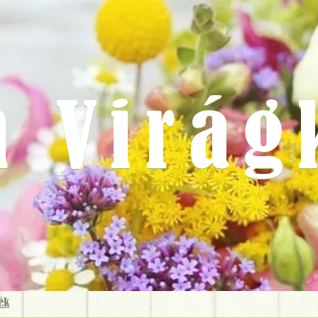
m Virág
ék