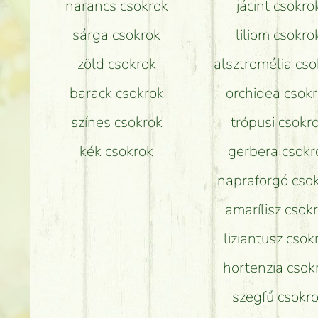
narancs csokrok
jácint csokro
sárga csokrok
liliom csokro
zöld csokrok
alsztromélia cso
barack csokrok
orchidea csok
színes csokrok
trópusi csokr
kék csokrok
gerbera csokr
napraforgó cso
amarílisz csok
liziantusz csok
hortenzia csok
szegfű csokr