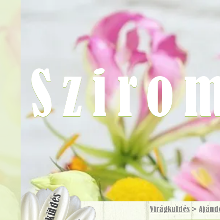
Sziro
Virágküldés
Virágküldés
>
Ajánd