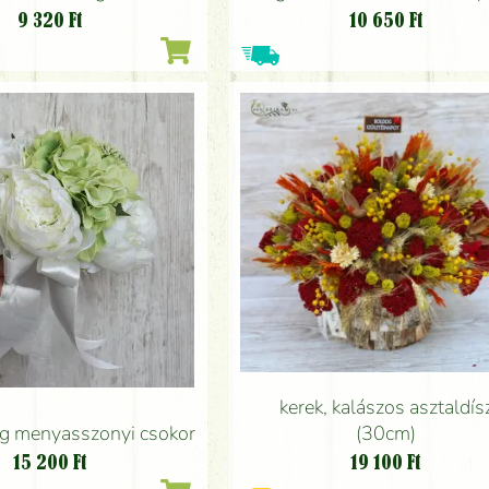
9 320
Ft
10 650
Ft
kerek, kalászos asztaldís
g menyasszonyi csokor
(30cm)
15 200
Ft
19 100
Ft