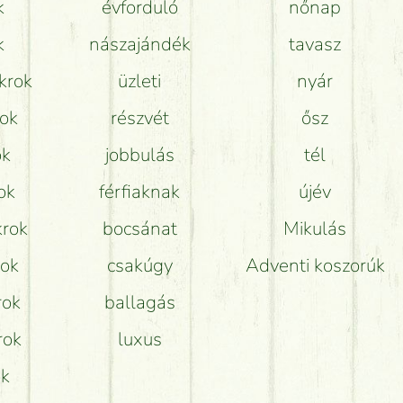
k
évforduló
nőnap
k
nászajándék
tavasz
krok
üzleti
nyár
rok
részvét
ősz
ok
jobbulás
tél
ok
férfiaknak
újév
krok
bocsánat
Mikulás
rok
csakúgy
Adventi koszorúk
rok
ballagás
rok
luxus
ok