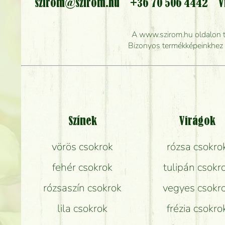
szirom@szirom.hu
+36 70 506 4442
V
Meddig r
A www.szirom.hu oldalon tal
Mennyire gyorsan tu
Bizonyos termékképeinkhez ha
Színek
Virágok
vörös csokrok
rózsa csokro
fehér csokrok
tulipán csokr
rózsaszín csokrok
vegyes csokr
lila csokrok
frézia csokro