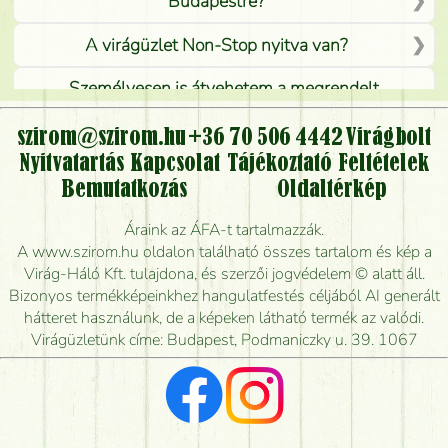
Budapestre?
A virágüzlet Non-Stop nyitva van?
Személyesen is átvehetem a megrendelt
virágcsokrot, vagy csak virágküldéssel, kiszállítással
kérhető?
szirom@szirom.hu
+36 70 506 4442
Virágbolt
Nyitvatartás
Kapcsolat
Tájékoztató
Feltételek
Vidékre is lehet rendelni?
Bemutatkozás
Oldaltérkép
Meddig rendelhetek virágküldést úgy, hogy még ma
Áraink az ÁFA-t tartalmazzák.
kiszállítsák?
A www.szirom.hu oldalon található összes tartalom és kép a
Virág-Háló Kft. tulajdona, és szerzői jogvédelem © alatt áll.
Mennyire gyorsan tudják elkészíteni a csokrot, és
Bizonyos termékképeinkhez hangulatfestés céljából AI generált
mikor tudják leghamarabb kiszállítani?
hátteret használunk, de a képeken látható termék az valódi.
Virágüzletünk címe: Budapest, Podmaniczky u. 39. 1067
Vörös rózsát keresek, van önöknél?
Milyen visszajelzést kapok a virágküldésről?
Tényleg azt kapom, ami a képen van?