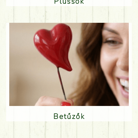
Plüssök
Betűzők