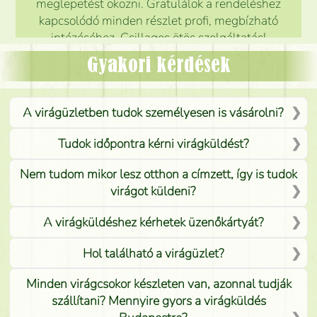
meglepetést okozni. Gratulálok a rendeléshez
kapcsolódó minden részlet profi, megbízható
intézéséhez. Csillagos ötös szolgáltatás!
Mónika
(
5
/5
)
Gyakori kérdések
A virágüzletben tudok személyesen is vásárolni?
Tudok időpontra kérni virágküldést?
Nem tudom mikor lesz otthon a címzett, így is tudok
virágot küldeni?
A virágküldéshez kérhetek üzenőkártyát?
Hol található a virágüzlet?
Minden virágcsokor készleten van, azonnal tudják
szállítani? Mennyire gyors a virágküldés