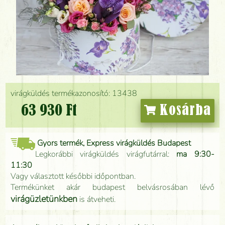
virágküldés termékazonosító: 13438
63 930 Ft
Kosárba
Gyors termék, Express virágküldés Budapest
Legkorábbi virágküldés virágfutárral:
ma 9:30-
11:30
Vagy választott későbbi időpontban.
Termékünket akár budapest belvásrosában lévő
virágüzletünkben
is átveheti.