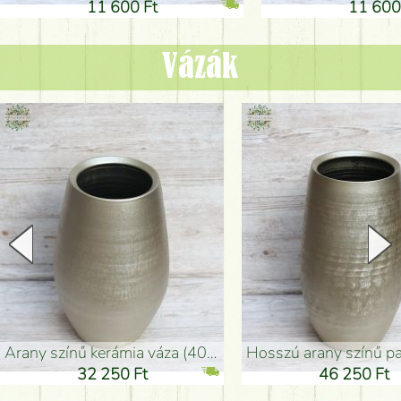
11 600 Ft
11 600
Vázák
arany színű kerámia váza (40x26cm)
hosszú arany színű padlóváza
32 250 Ft
46 250 Ft