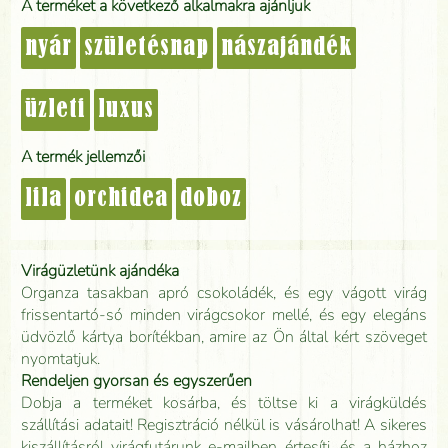
A terméket a következő alkalmakra ajánljuk
nyár
születésnap
nászajándék
üzleti
luxus
A termék jellemzői
lila
orchidea
doboz
Virágüzletünk ajándéka
Organza tasakban apró csokoládék, és egy vágott virág
frissentartó-só minden virágcsokor mellé, és egy elegáns
üdvözlő kártya borítékban, amire az Ön által kért szöveget
nyomtatjuk.
Rendeljen gyorsan és egyszerűen
Dobja a terméket kosárba, és töltse ki a virágküldés
szállítási adatait! Regisztráció nélkül is vásárolhat! A sikeres
kiszállításról virágfutárunk e-mailben értesíti, és a házhoz