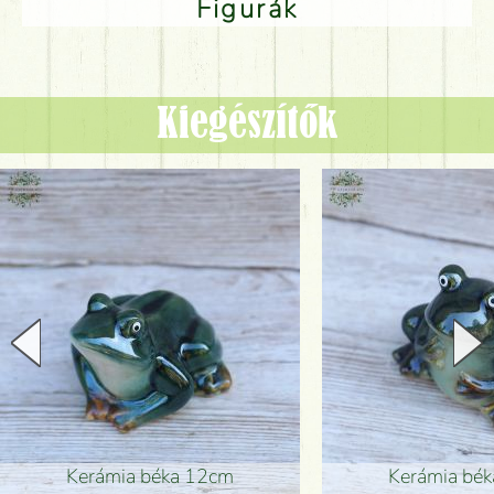
Figurák
Kiegészítők
Kerámia béka 12cm
Kerámia bé