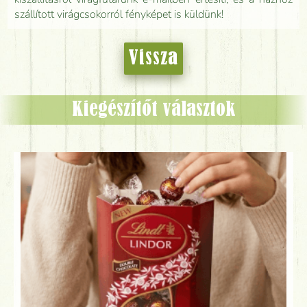
szállított virágcsokorról fényképet is küldünk!
Vissza
Kiegészítőt választok