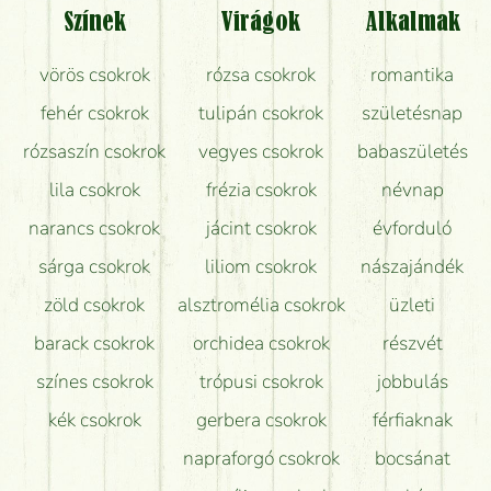
Színek
Virágok
Alkalmak
Mit kell tudni a virágcsokrok szállításáról?
vörös csokrok
rózsa csokrok
romantika
Hogy marad a lehető legtovább friss a csokor?
fehér csokrok
tulipán csokrok
születésnap
Tudok adventi koszorút vásárolni boltban?
rózsaszín csokrok
vegyes csokrok
babaszületés
lila csokrok
frézia csokrok
névnap
narancs csokrok
jácint csokrok
évforduló
sárga csokrok
liliom csokrok
nászajándék
zöld csokrok
alsztromélia csokrok
üzleti
barack csokrok
orchidea csokrok
részvét
színes csokrok
trópusi csokrok
jobbulás
kék csokrok
gerbera csokrok
férfiaknak
napraforgó csokrok
bocsánat