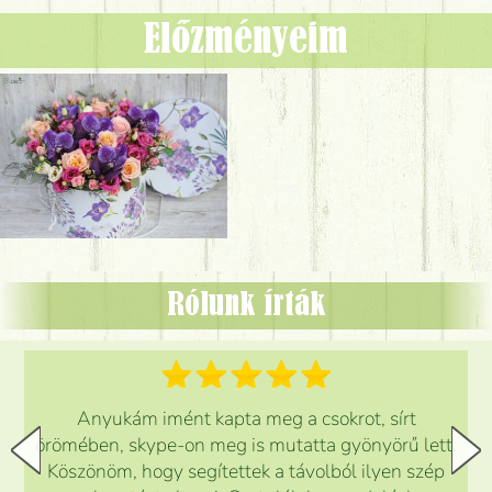
Előzményeim
Rólunk írták
Anyukám imént kapta meg a csokrot, sírt
örömében, skype-on meg is mutatta gyönyörű lett.
Köszönöm, hogy segítettek a távolból ilyen szép