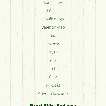
karácsony
húsvét
anyák napja
Valentin-nap
nőnap
tavasz
nyár
ősz
tél
újév
Mikulás
Adventi koszorúk