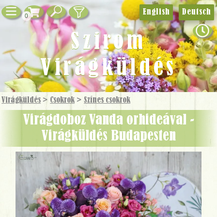
English
Deutsch
0
Szirom
Virágküldés
Virágküldés
>
Csokrok
>
Színes csokrok
Virágdoboz Vanda orhideával -
Virágküldés Budapesten