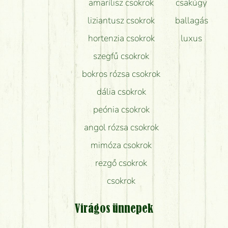
amarílisz csokrok
csakúgy
liziantusz csokrok
ballagás
hortenzia csokrok
luxus
szegfű csokrok
bokros rózsa csokrok
dália csokrok
peónia csokrok
angol rózsa csokrok
mimóza csokrok
rezgő csokrok
csokrok
Virágos ünnepek