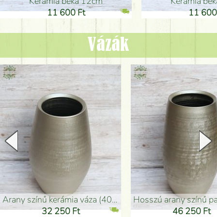
Kerámia béka 12cm
Kerámia bé
11 600 Ft
11 600
Vázák
arany színű kerámia váza (40x26cm)
hosszú arany színű padlóváza
32 250 Ft
46 250 Ft