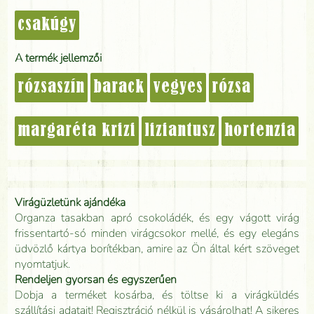
csakúgy
A termék jellemzői
rózsaszín
barack
vegyes
rózsa
margaréta krizi
liziantusz
hortenzia
Virágüzletünk ajándéka
Organza tasakban apró csokoládék, és egy vágott virág
frissentartó-só minden virágcsokor mellé, és egy elegáns
üdvözlő kártya borítékban, amire az Ön által kért szöveget
nyomtatjuk.
Rendeljen gyorsan és egyszerűen
Dobja a terméket kosárba, és töltse ki a virágküldés
szállítási adatait! Regisztráció nélkül is vásárolhat! A sikeres