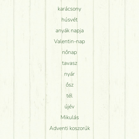
karácsony
húsvét
anyák napja
Valentin-nap
nőnap
tavasz
nyár
ősz
tél
újév
Mikulás
Adventi koszorúk