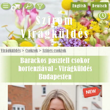
English
Deutsch
0
Szirom
Virágküldés
Virágküldés
>
Csokrok
>
Színes csokrok
Barackos pasztell csokor
hortenziával - Virágküldés
Budapesten