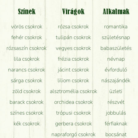
Tényleg azt kapom, ami a képen van?
Színek
Virágok
Alkalmak
Mit kell tudni a virágcsokrok szállításáról?
vörös csokrok
rózsa csokrok
romantika
Hogy marad a lehető legtovább friss a csokor?
fehér csokrok
tulipán csokrok
születésnap
Tudok adventi koszorút vásárolni boltban?
rózsaszín csokrok
vegyes csokrok
babaszületés
lila csokrok
frézia csokrok
névnap
narancs csokrok
jácint csokrok
évforduló
sárga csokrok
liliom csokrok
nászajándék
zöld csokrok
alsztromélia csokrok
üzleti
barack csokrok
orchidea csokrok
részvét
színes csokrok
trópusi csokrok
jobbulás
kék csokrok
gerbera csokrok
férfiaknak
napraforgó csokrok
bocsánat