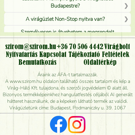
Budapestre?
A virágüzlet Non-Stop nyitva van?
Személyesen is átvehetem a megrendelt
virágcsokrot, vagy csak virágküldéssel, kiszállítással
kérhető?
szirom@szirom.hu
+36 70 506 4442
Virágbolt
Nyitvatartás
Kapcsolat
Tájékoztató
Feltételek
Vidékre is lehet rendelni?
Bemutatkozás
Oldaltérkép
Meddig rendelhetek virágküldést úgy, hogy még ma
Áraink az ÁFA-t tartalmazzák.
kiszállítsák?
A www.szirom.hu oldalon található összes tartalom és kép a
Virág-Háló Kft. tulajdona, és szerzői jogvédelem © alatt áll.
Mennyire gyorsan tudják elkészíteni a csokrot, és
Bizonyos termékképeinkhez hangulatfestés céljából AI generált
mikor tudják leghamarabb kiszállítani?
hátteret használunk, de a képeken látható termék az valódi.
Virágüzletünk címe: Budapest, Podmaniczky u. 39. 1067
Vörös rózsát keresek, van önöknél?
Milyen visszajelzést kapok a virágküldésről?