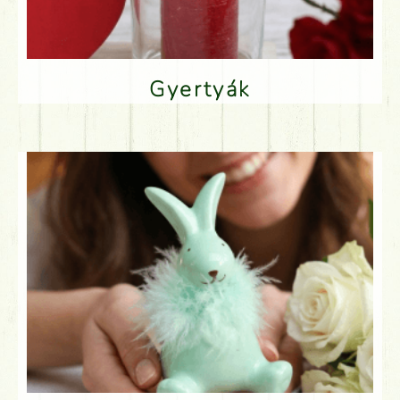
Gyertyák