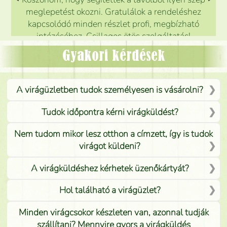
meglepetést okozni. Gratulálok a rendeléshez
kapcsolódó minden részlet profi, megbízható
intézéséhez. Csillagos ötös szolgáltatás!
Mónika
(
5
/5
)
Gyakori kérdések
A virágüzletben tudok személyesen is vásárolni?
Tudok időpontra kérni virágküldést?
Nem tudom mikor lesz otthon a címzett, így is tudok
virágot küldeni?
A virágküldéshez kérhetek üzenőkártyát?
Hol található a virágüzlet?
Minden virágcsokor készleten van, azonnal tudják
szállítani? Mennyire gyors a virágküldés