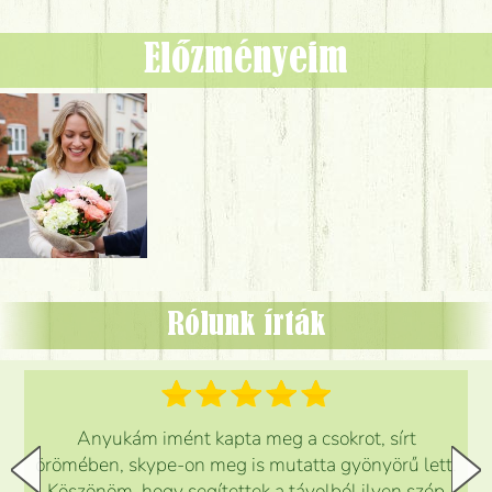
Előzményeim
Rólunk írták
Anyukám imént kapta meg a csokrot, sírt
örömében, skype-on meg is mutatta gyönyörű lett.
Köszönöm, hogy segítettek a távolból ilyen szép