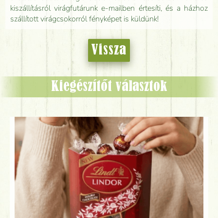
kiszállításról virágfutárunk e-mailben értesíti, és a házhoz
szállított virágcsokorról fényképet is küldünk!
Vissza
Kiegészítőt választok