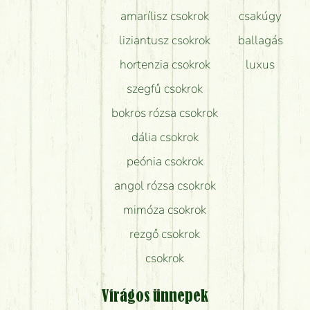
amarílisz csokrok
csakúgy
liziantusz csokrok
ballagás
hortenzia csokrok
luxus
szegfű csokrok
bokros rózsa csokrok
dália csokrok
peónia csokrok
angol rózsa csokrok
mimóza csokrok
rezgő csokrok
csokrok
Virágos ünnepek