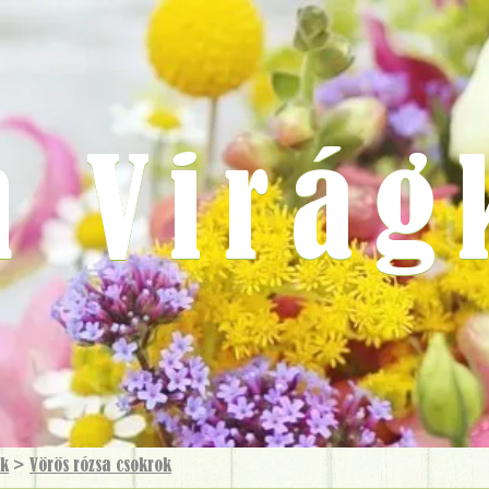
m Virág
ok
>
Vörös rózsa csokrok