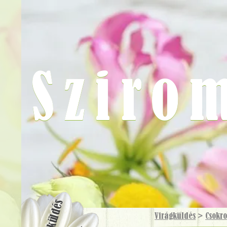
Sziro
Virágküldés
Virágküldés
>
Csokr