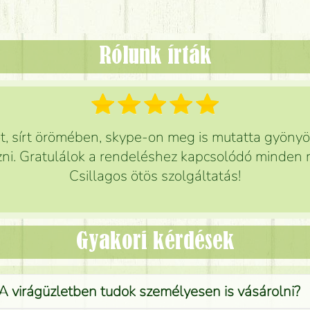
Rólunk írták
 sírt örömében, skype-on meg is mutatta gyönyör
ni. Gratulálok a rendeléshez kapcsolódó minden r
Csillagos ötös szolgáltatás!
Gyakori kérdések
A virágüzletben tudok személyesen is vásárolni?