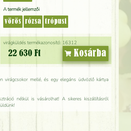
A termék jellemzői
vörös
rózsa
trópusi
virágküldés termékazonosító: 16312
Kosárba
22 630 Ft
n virágcsokor mellé, és egy elegáns üdvözlő kártya
tráció nélkül is vásárolhat! A sikeres kiszállításról
küldünk!