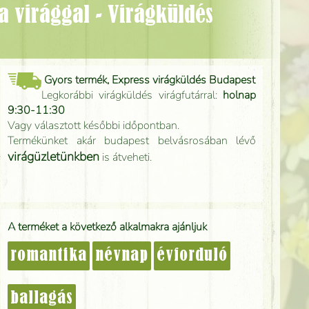
Gyors termék, Express virágküldés Budapest
Legkorábbi virágküldés virágfutárral:
holnap
9:30-11:30
Vagy választott későbbi időpontban.
Termékünket akár budapest belvásrosában lévő
virágüzletünkben
is átveheti.
A terméket a következő alkalmakra ajánljuk
romantika
névnap
évforduló
ballagás