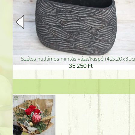
arany színű kerámia váza (40x26cm)
hosszú arany színű p
32 250 Ft
46 25