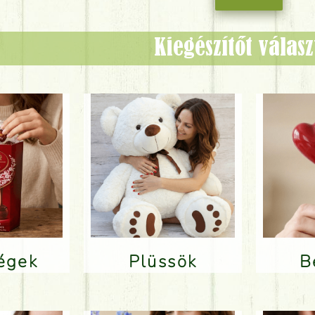
Kiegészítőt válas
ségek
Plüssök