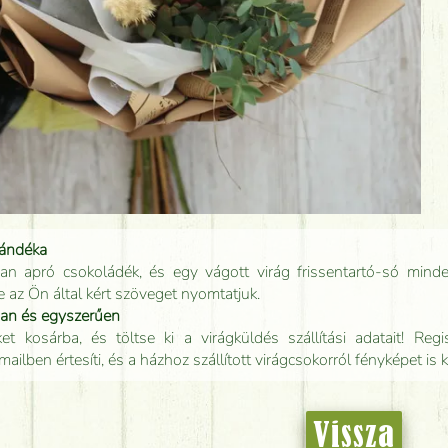
jándéka
an apró csokoládék, és egy vágott virág frissentartó-só minde
e az Ön által kért szöveget nyomtatjuk.
san és egyszerűen
t kosárba, és töltse ki a virágküldés szállítási adatait! Regisz
mailben értesíti, és a házhoz szállított virágcsokorról fényképet is 
Vissza