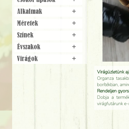
Csokor típusok
+
Alkalmak
+
Méretek
+
Színek
+
Évszakok
+
Virágok
+
Virágüzletünk a
Organza tasakb
borítékban, amir
Rendeljen gyor
Dobja a terméke
virágfutárunk e-