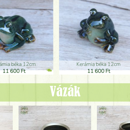
ia béka 12cm
Kerámia béka 12cm
1 600 Ft
11 600 Ft
Vázák