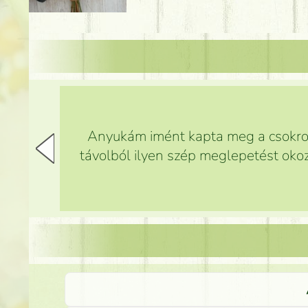
Anyukám imént kapta meg a csokrot,
távolból ilyen szép meglepetést okoz