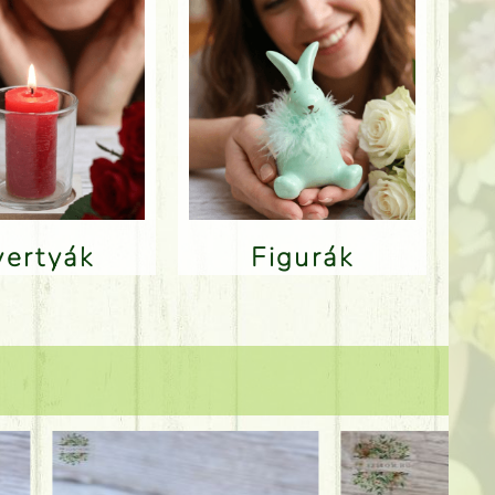
Gyertyák
Figurák