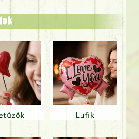
ztok
Betűzők
Lufik