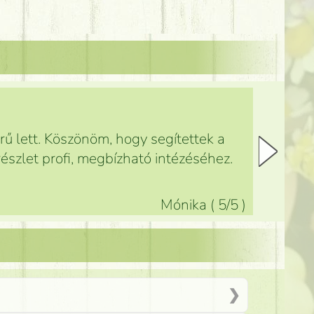
ű lett. Köszönöm, hogy segítettek a
észlet profi, megbízható intézéséhez.
Mónika
(
5
/5
)