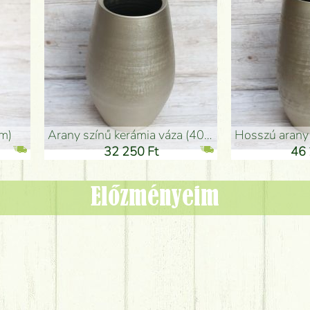
adlóváza (50x29cm)
fekete design váza (15x20cm)
0 Ft
11 250 Ft
Előzményeim