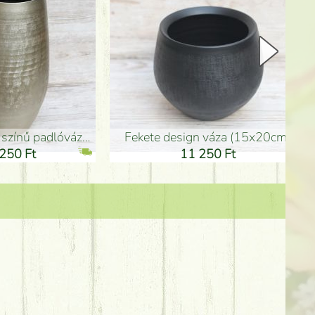
Kerámia váza 35*21cm
ballagó fiú fa betűző (10c
21 000 Ft
1 300 Ft