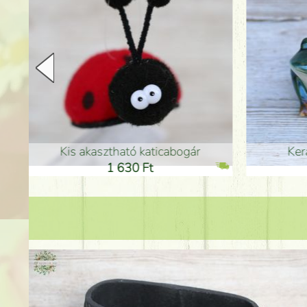
Kerámia béka 12cm
Kerám
11 600 Ft
1