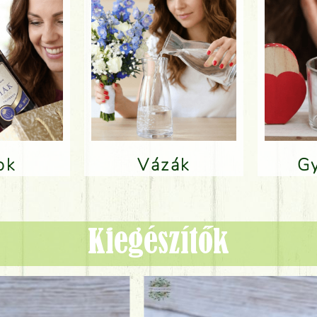
lok
Vázák
Kiegészítők