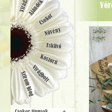
Ajándék
Vörös rózsák selymes dél-afrikai protea virággal - Virágküldés
Csokor
Növény
Esküvő
Koszorú
Virágbolt
Szirom blog