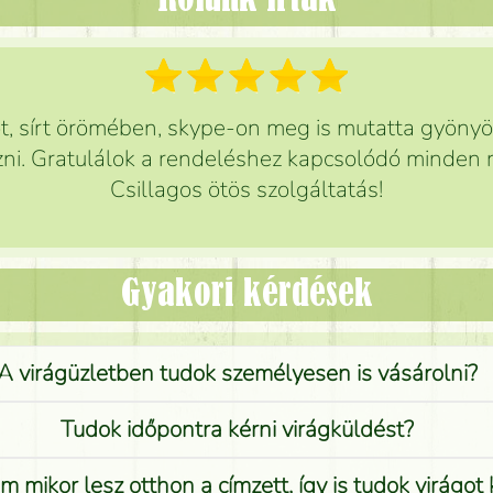
Rólunk írták
 sírt örömében, skype-on meg is mutatta gyönyör
ni. Gratulálok a rendeléshez kapcsolódó minden r
Csillagos ötös szolgáltatás!
Gyakori kérdések
A virágüzletben tudok személyesen is vásárolni?
Tudok időpontra kérni virágküldést?
 mikor lesz otthon a címzett, így is tudok virágot 