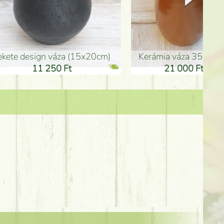
Kerámia váza 35*21cm
ballagó fiú fa betűző (10c
21 000 Ft
1 300 Ft