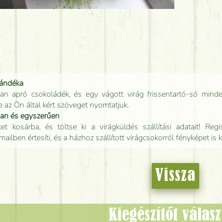
jándéka
an apró csokoládék, és egy vágott virág frissentartó-só minde
e az Ön által kért szöveget nyomtatjuk.
san és egyszerűen
t kosárba, és töltse ki a virágküldés szállítási adatait! Regisz
mailben értesíti, és a házhoz szállított virágcsokorról fényképet is 
Vissza
Kiegészítőt válas