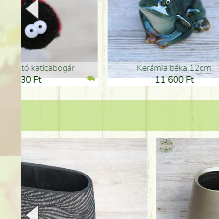
Kerámia béka 12cm
Kerám
11 600 Ft
1