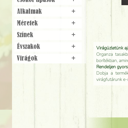
Csokor típusok
+
Alkalmak
+
Méretek
+
Színek
+
Évszakok
+
Virágüzletünk a
Organza tasakb
Virágok
+
borítékban, amir
Rendeljen gyor
Dobja a terméke
virágfutárunk e-