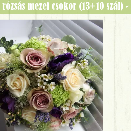
la rózsás mezei csokor (13+10 szál)