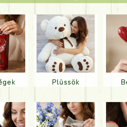
ségek
Plüssök