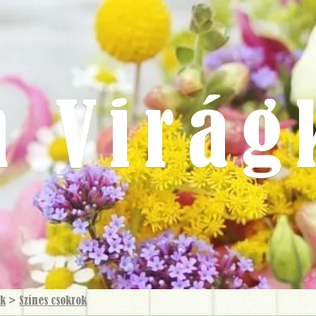
m Virág
ok
>
Színes csokrok