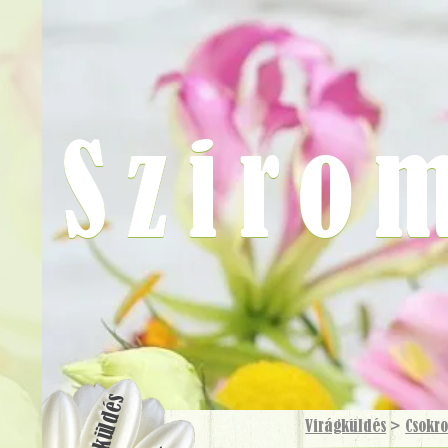
Sziro
Virágküldés
Virágküldés
>
Csokr