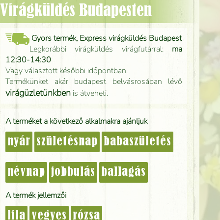
 - Virágküldés Budapesten
Gyors termék, Express virágküldés Budapest
Legkorábbi virágküldés virágfutárral:
ma
12:30-14:30
Vagy választott későbbi időpontban.
Termékünket akár budapest belvásrosában lévő
virágüzletünkben
is átveheti.
A terméket a következő alkalmakra ajánljuk
nyár
születésnap
babaszületés
névnap
jobbulás
ballagás
A termék jellemzői
lila
vegyes
rózsa