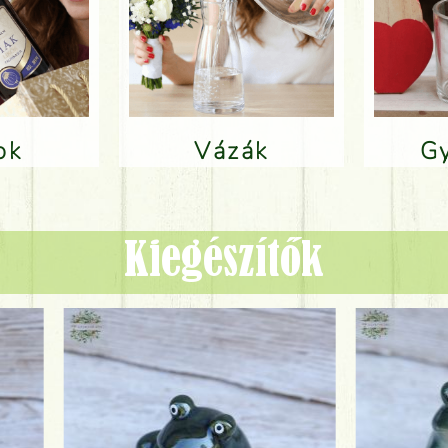
lok
Vázák
Kiegészítők