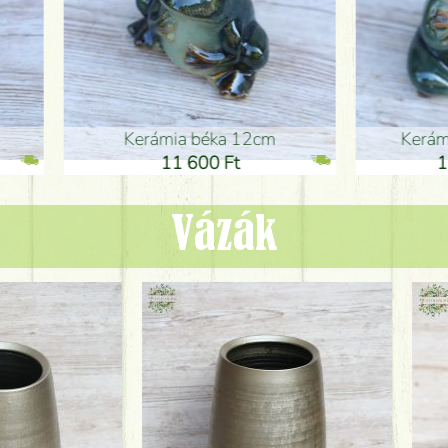
ia béka 12cm
Kerámia béka 12cm
1 600 Ft
11 600 Ft
Vázák