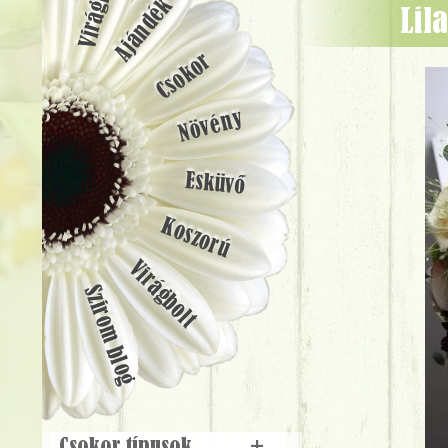
Ajándék
li
Csokor
Növény
Esküvő
Koszorú
Virágbolt
Szirom blog