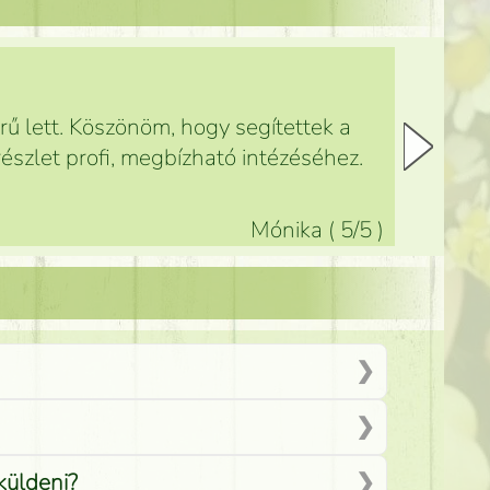
ű lett. Köszönöm, hogy segítettek a
észlet profi, megbízható intézéséhez.
Mónika
(
5
/5
)
küldeni?