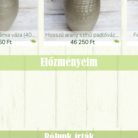
adlóváza (50x29cm)
fekete design váza (15x20cm)
0 Ft
11 250 Ft
Előzményeim