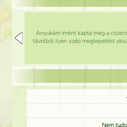
Anyukám imént kapta meg a csokrot,
távolból ilyen szép meglepetést okoz
Nem tudom