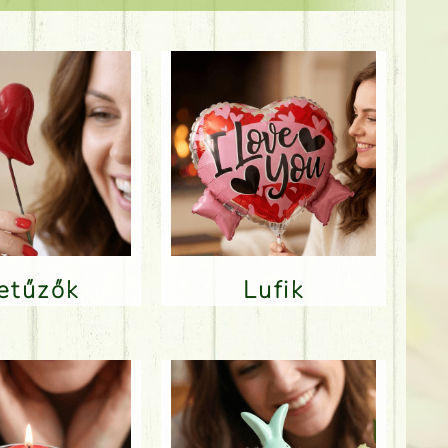
Betűzők
Lufik