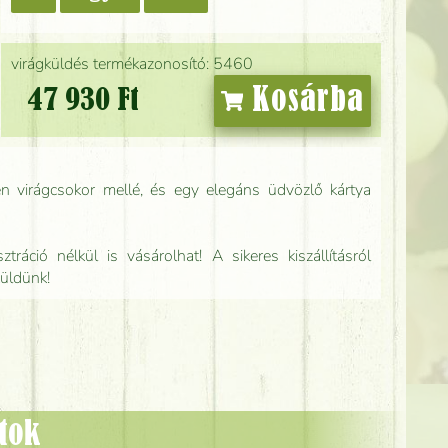
virágküldés termékazonosító: 5460
Kosárba
47 930 Ft
n virágcsokor mellé, és egy elegáns üdvözlő kártya
tráció nélkül is vásárolhat! A sikeres kiszállításról
küldünk!
ztok