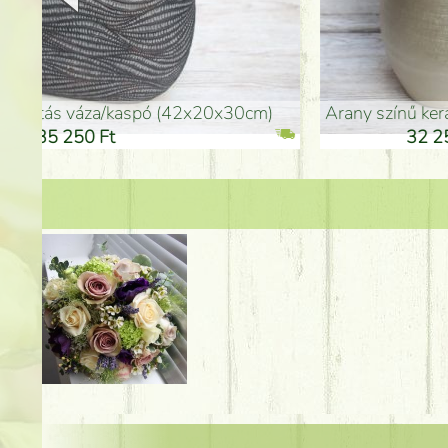
arany színű kerámia váza (40x26cm)
hosszú arany színű p
32 250 Ft
46 25