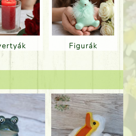
Gyertyák
Figurák