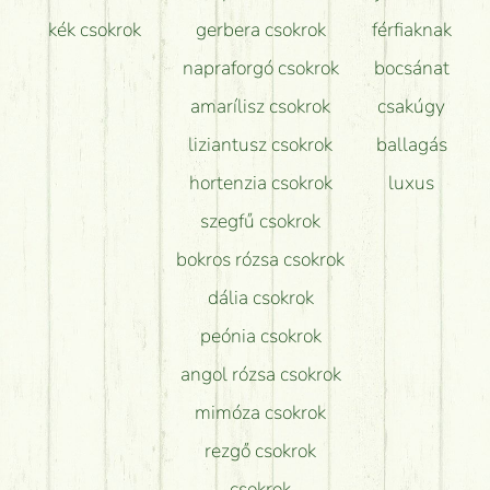
kék csokrok
gerbera csokrok
férfiaknak
napraforgó csokrok
bocsánat
amarílisz csokrok
csakúgy
liziantusz csokrok
ballagás
hortenzia csokrok
luxus
szegfű csokrok
bokros rózsa csokrok
dália csokrok
peónia csokrok
angol rózsa csokrok
mimóza csokrok
rezgő csokrok
csokrok