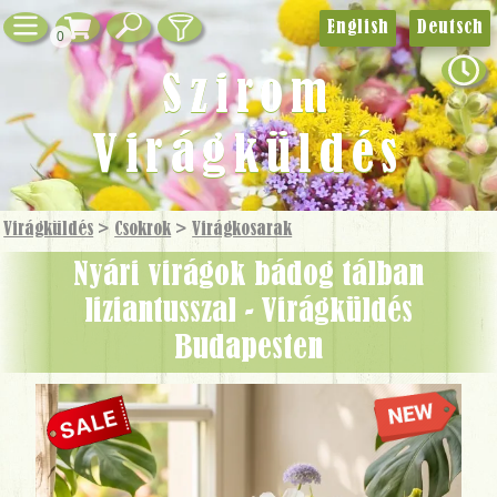
English
Deutsch
0
Szirom
Virágküldés
Virágküldés
>
Csokrok
>
Virág­kosarak
Nyári virágok bádog tálban
liziantusszal - Virágküldés
Budapesten