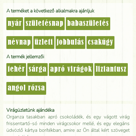
A terméket a következő alkalmakra ajánljuk
nyár
születésnap
babaszületés
névnap
üzleti
jobbulás
csakúgy
A termék jellemzői
fehér
sárga
apró virágok
liziantusz
angol rózsa
Virágüzletünk ajándéka
Organza tasakban apró csokoládék, és egy vágott virág
frissentartó-só minden virágcsokor mellé, és egy elegáns
üdvözlő kártya borítékban, amire az Ön által kért szöveget