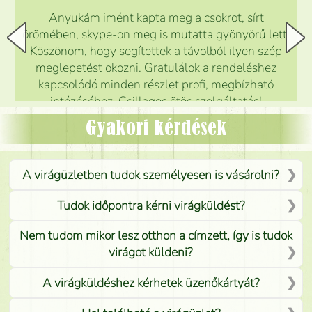
Anyukám imént kapta meg a csokrot, sírt
örömében, skype-on meg is mutatta gyönyörű lett.
Köszönöm, hogy segítettek a távolból ilyen szép
meglepetést okozni. Gratulálok a rendeléshez
kapcsolódó minden részlet profi, megbízható
intézéséhez. Csillagos ötös szolgáltatás!
Mónika
(
5
/5
)
Gyakori kérdések
A virágüzletben tudok személyesen is vásárolni?
Tudok időpontra kérni virágküldést?
Nem tudom mikor lesz otthon a címzett, így is tudok
virágot küldeni?
A virágküldéshez kérhetek üzenőkártyát?