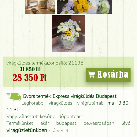
virágküldés termékazonosító: 21195
31 850 Ft
Kosárba
28 350 Ft
Gyors termék, Express virágküldés Budapest
Legkorábbi virágküldés virágfutárral:
ma 9:30-
11:30
Vagy választott későbbi időpontban.
Termékünket akár budapest belvásrosában lévő
virágüzletünkben
is átveheti.