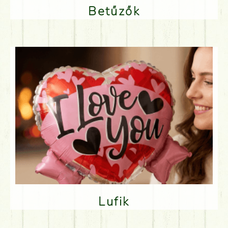
Betűzők
Lufik