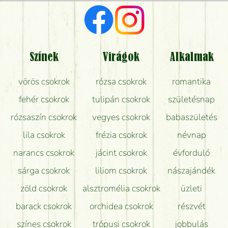
Vörös rózsát keresek, van önöknél?
Milyen visszajelzést kapok a virágküldésről?
Tényleg azt kapom, ami a képen van?
Színek
Virágok
Alkalmak
Mit kell tudni a virágcsokrok szállításáról?
vörös csokrok
rózsa csokrok
romantika
Hogy marad a lehető legtovább friss a csokor?
fehér csokrok
tulipán csokrok
születésnap
Tudok adventi koszorút vásárolni boltban?
rózsaszín csokrok
vegyes csokrok
babaszületés
lila csokrok
frézia csokrok
névnap
narancs csokrok
jácint csokrok
évforduló
sárga csokrok
liliom csokrok
nászajándék
zöld csokrok
alsztromélia csokrok
üzleti
barack csokrok
orchidea csokrok
részvét
színes csokrok
trópusi csokrok
jobbulás