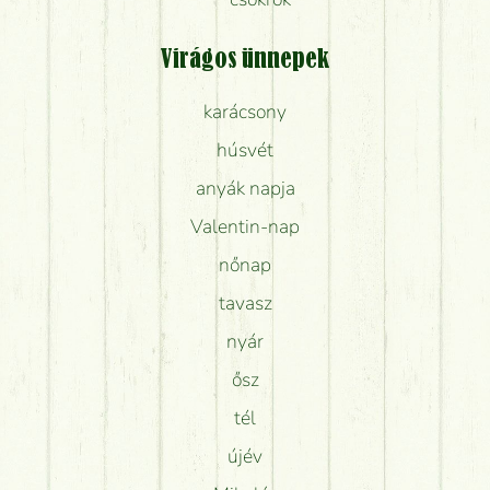
Virágos ünnepek
karácsony
húsvét
anyák napja
Valentin-nap
nőnap
tavasz
nyár
ősz
tél
újév