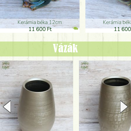
Kerámia béka 12cm
Kerámia bé
11 600 Ft
11 600
Vázák