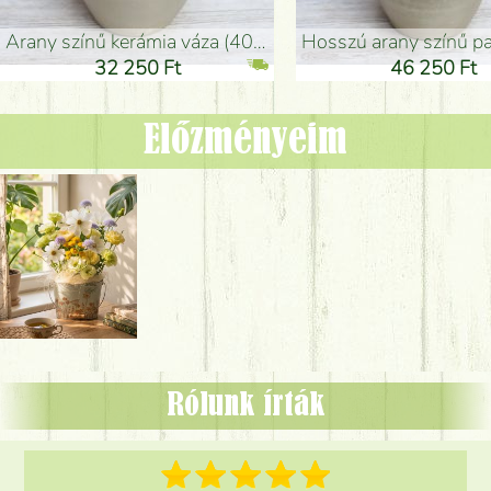
arany színű kerámia váza (40x26cm)
hosszú arany színű padlóváza
32 250 Ft
46 250 Ft
Előzményeim
Rólunk írták