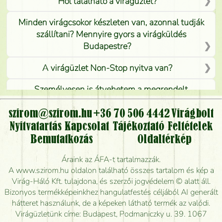
Hol található a virágüzlet?
Minden virágcsokor készleten van, azonnal tudják
szállítani? Mennyire gyors a virágküldés
Budapestre?
A virágüzlet Non-Stop nyitva van?
Személyesen is átvehetem a megrendelt
virágcsokrot, vagy csak virágküldéssel, kiszállítással
kérhető?
szirom@szirom.hu
+36 70 506 4442
Virágbolt
Nyitvatartás
Kapcsolat
Tájékoztató
Feltételek
Vidékre is lehet rendelni?
Bemutatkozás
Oldaltérkép
Meddig rendelhetek virágküldést úgy, hogy még ma
Áraink az ÁFA-t tartalmazzák.
kiszállítsák?
A www.szirom.hu oldalon található összes tartalom és kép a
Virág-Háló Kft. tulajdona, és szerzői jogvédelem © alatt áll.
Mennyire gyorsan tudják elkészíteni a csokrot, és
Bizonyos termékképeinkhez hangulatfestés céljából AI generált
mikor tudják leghamarabb kiszállítani?
hátteret használunk, de a képeken látható termék az valódi.
Virágüzletünk címe: Budapest, Podmaniczky u. 39. 1067