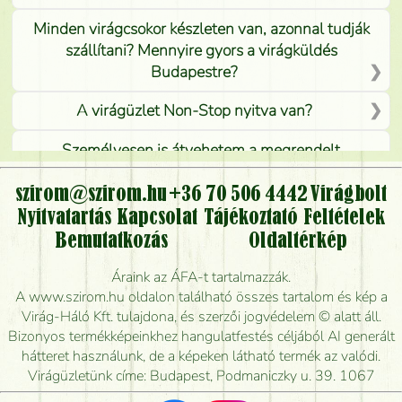
Minden virágcsokor készleten van, azonnal tudják
szállítani? Mennyire gyors a virágküldés
Budapestre?
A virágüzlet Non-Stop nyitva van?
Személyesen is átvehetem a megrendelt
virágcsokrot, vagy csak virágküldéssel, kiszállítással
kérhető?
szirom@szirom.hu
+36 70 506 4442
Virágbolt
Nyitvatartás
Kapcsolat
Tájékoztató
Feltételek
Vidékre is lehet rendelni?
Bemutatkozás
Oldaltérkép
Meddig rendelhetek virágküldést úgy, hogy még ma
Áraink az ÁFA-t tartalmazzák.
kiszállítsák?
A www.szirom.hu oldalon található összes tartalom és kép a
Virág-Háló Kft. tulajdona, és szerzői jogvédelem © alatt áll.
Mennyire gyorsan tudják elkészíteni a csokrot, és
Bizonyos termékképeinkhez hangulatfestés céljából AI generált
mikor tudják leghamarabb kiszállítani?
hátteret használunk, de a képeken látható termék az valódi.
Virágüzletünk címe: Budapest, Podmaniczky u. 39. 1067
Vörös rózsát keresek, van önöknél?