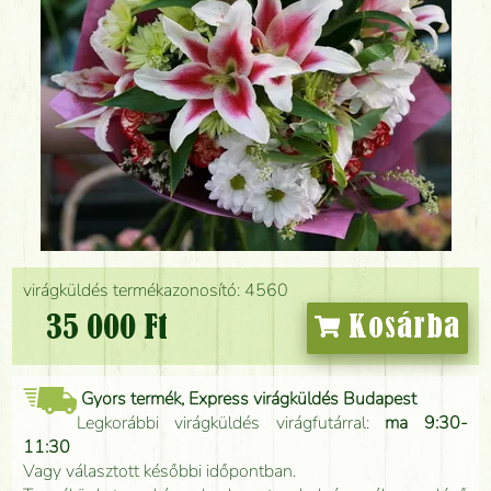
virágküldés termékazonosító: 4560
35 000 Ft
Kosárba
Gyors termék, Express virágküldés Budapest
Legkorábbi virágküldés virágfutárral:
ma 9:30-
11:30
Vagy választott későbbi időpontban.