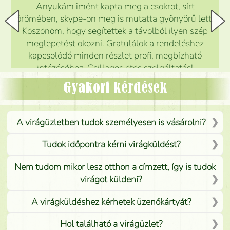
Anyukám imént kapta meg a csokrot, sírt
örömében, skype-on meg is mutatta gyönyörű lett.
Köszönöm, hogy segítettek a távolból ilyen szép
meglepetést okozni. Gratulálok a rendeléshez
kapcsolódó minden részlet profi, megbízható
intézéséhez. Csillagos ötös szolgáltatás!
Mónika
(
5
/5
)
Gyakori kérdések
A virágüzletben tudok személyesen is vásárolni?
Tudok időpontra kérni virágküldést?
Nem tudom mikor lesz otthon a címzett, így is tudok
virágot küldeni?
A virágküldéshez kérhetek üzenőkártyát?
Hol található a virágüzlet?