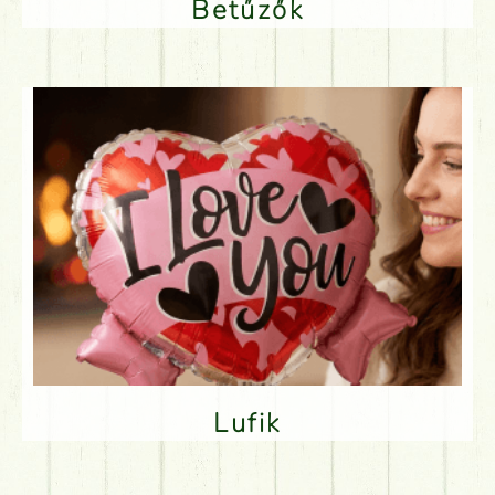
Betűzők
Lufik