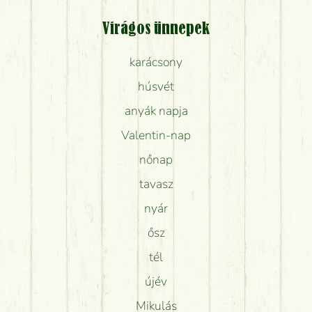
Virágos ünnepek
karácsony
húsvét
anyák napja
Valentin-nap
nőnap
tavasz
nyár
ősz
tél
újév
Mikulás