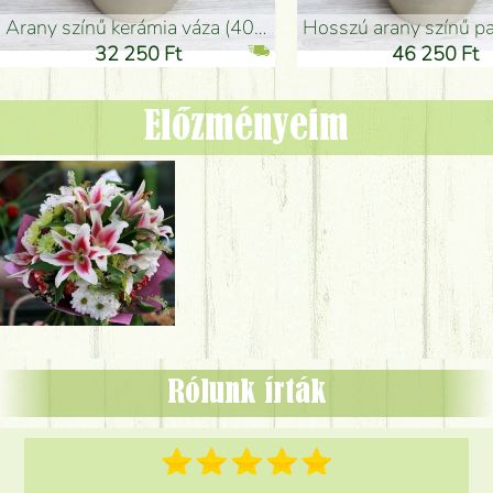
arany színű kerámia váza (40x26cm)
hosszú arany színű padlóváza
32 250 Ft
46 250 Ft
Előzményeim
Rólunk írták