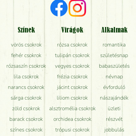
Milyen visszajelzést kapok a virágküldésről?
Tényleg azt kapom, ami a képen van?
Színek
Virágok
Alkalmak
Mit kell tudni a virágcsokrok szállításáról?
vörös csokrok
rózsa csokrok
romantika
Hogy marad a lehető legtovább friss a csokor?
fehér csokrok
tulipán csokrok
születésnap
Tudok adventi koszorút vásárolni boltban?
rózsaszín csokrok
vegyes csokrok
babaszületés
lila csokrok
frézia csokrok
névnap
narancs csokrok
jácint csokrok
évforduló
sárga csokrok
liliom csokrok
nászajándék
zöld csokrok
alsztromélia csokrok
üzleti
barack csokrok
orchidea csokrok
részvét
színes csokrok
trópusi csokrok
jobbulás