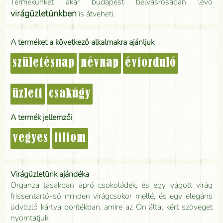
Termékünket akár budapest belvásrosában lévő
virágüzletünkben
is átveheti.
A terméket a következő alkalmakra ajánljuk
születésnap
névnap
évforduló
üzleti
csakúgy
A termék jellemzői
vegyes
liliom
Virágüzletünk ajándéka
Organza tasakban apró csokoládék, és egy vágott virág
frissentartó-só minden virágcsokor mellé, és egy elegáns
üdvözlő kártya borítékban, amire az Ön által kért szöveget
nyomtatjuk.