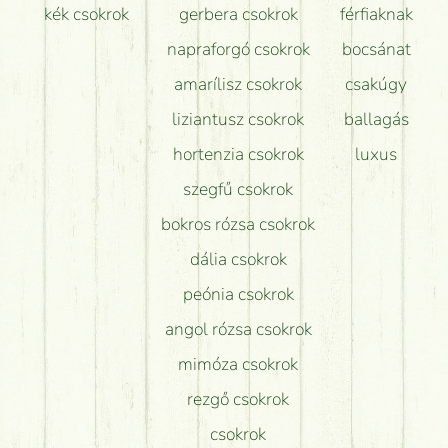
kék csokrok
gerbera csokrok
férfiaknak
napraforgó csokrok
bocsánat
amarílisz csokrok
csakúgy
liziantusz csokrok
ballagás
hortenzia csokrok
luxus
szegfű csokrok
bokros rózsa csokrok
dália csokrok
peónia csokrok
angol rózsa csokrok
mimóza csokrok
rezgő csokrok
csokrok