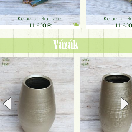
Kerámia béka 12cm
Kerámia bé
11 600 Ft
11 600
Vázák