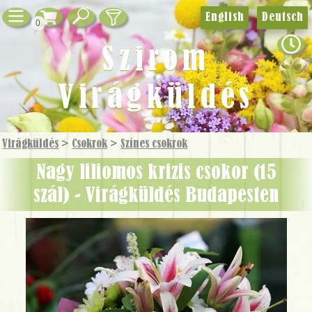
English
Deutsch
0
Szirom
Virágküldés
Virágküldés
>
Csokrok
>
Színes csokrok
nagy liliomos krizis csokor (15
szál) - Virágküldés Budapesten