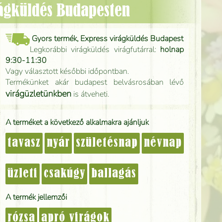
irágküldés Budapesten
Gyors termék, Express virágküldés Budapest
Legkorábbi virágküldés virágfutárral:
holnap
9:30-11:30
Vagy választott későbbi időpontban.
Termékünket akár budapest belvásrosában lévő
virágüzletünkben
is átveheti.
A terméket a következő alkalmakra ajánljuk
tavasz
nyár
születésnap
névnap
üzleti
csakúgy
ballagás
A termék jellemzői
rózsa
apró virágok