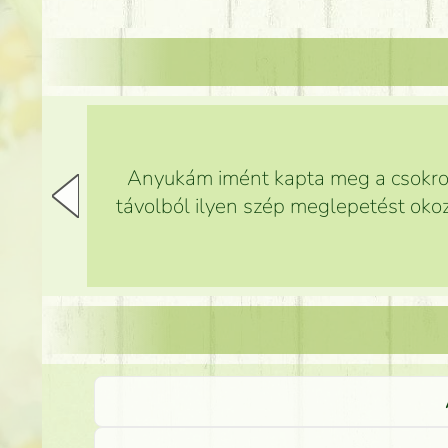
Anyukám imént kapta meg a csokrot,
távolból ilyen szép meglepetést okoz