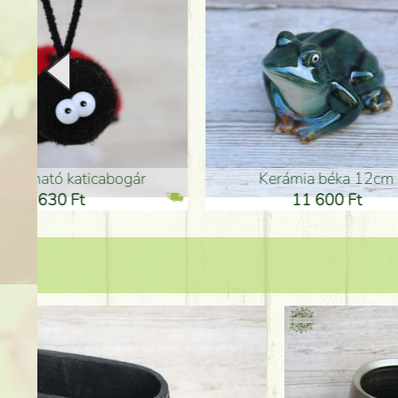
Kerámia béka 12cm
Kerám
11 600 Ft
1