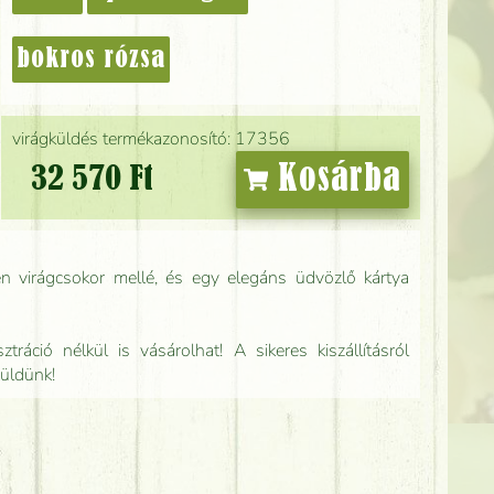
bokros rózsa
virágküldés termékazonosító: 17356
Kosárba
32 570 Ft
n virágcsokor mellé, és egy elegáns üdvözlő kártya
tráció nélkül is vásárolhat! A sikeres kiszállításról
küldünk!