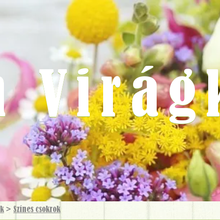
m Virág
ok
>
Színes csokrok