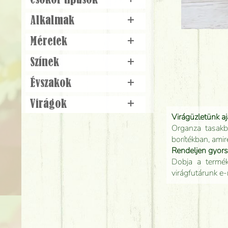
Csokor típusok
+
Alkalmak
+
Méretek
+
Színek
+
Évszakok
+
Virágok
+
Virágüzletünk a
Organza tasakb
borítékban, amir
Rendeljen gyor
Dobja a terméke
virágfutárunk e-