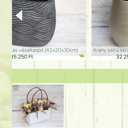
arany színű kerámia váza (40x26cm)
hosszú arany színű p
32 250 Ft
46 25