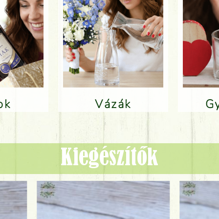
lok
Vázák
Kiegészítők