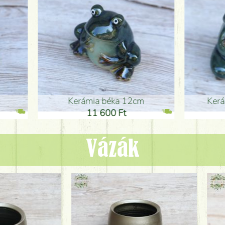
ia béka 12cm
Kerámia béka 12cm
1 600 Ft
11 600 Ft
Vázák