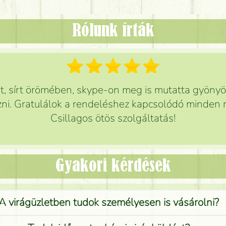
Rólunk írták
 sírt örömében, skype-on meg is mutatta gyönyör
ni. Gratulálok a rendeléshez kapcsolódó minden r
Csillagos ötös szolgáltatás!
Gyakori kérdések
A virágüzletben tudok személyesen is vásárolni?