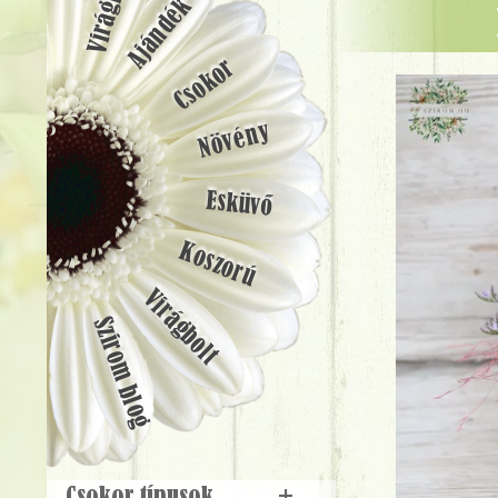
Ajándék
Csokor
Növény
Esküvő
Koszorú
Virágbolt
Szirom blog