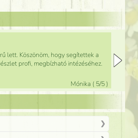
ű lett. Köszönöm, hogy segítettek a
észlet profi, megbízható intézéséhez.
Mónika
(
5
/5
)