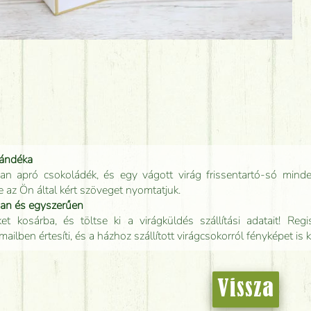
jándéka
an apró csokoládék, és egy vágott virág frissentartó-só minde
e az Ön által kért szöveget nyomtatjuk.
san és egyszerűen
t kosárba, és töltse ki a virágküldés szállítási adatait! Regisz
mailben értesíti, és a házhoz szállított virágcsokorról fényképet is 
Vissza