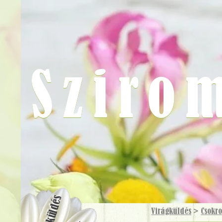
Sziro
Virágküldés
Virágküldés
>
Csokr