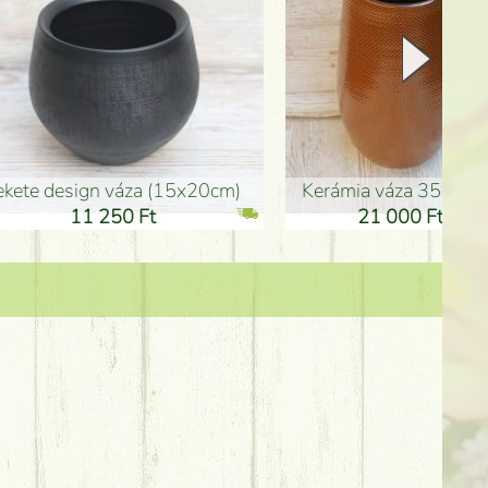
Kerámia váza 35*21cm
ballagó fiú fa betűző (10c
21 000 Ft
1 300 Ft