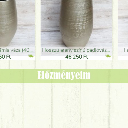
adlóváza (50x29cm)
fekete design váza (15x20cm)
0 Ft
11 250 Ft
Előzményeim