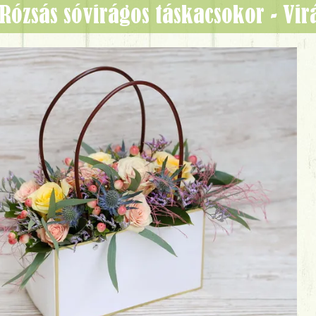
Rózsás sóvirágos táskacsokor - V