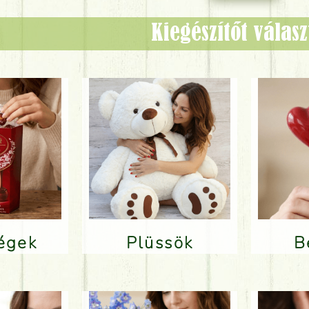
Kiegészítőt válas
ségek
Plüssök