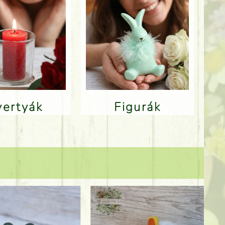
Gyertyák
Figurák