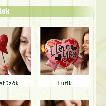
ztok
Betűzők
Lufik