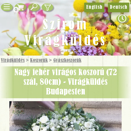
English
Deutsch
0
Szirom
Virágküldés
Virágküldés
>
Koszorúk
>
Gyászkoszorúk
Nagy fehér virágos koszorú (72
szál, 80cm) - Virágküldés
Budapesten