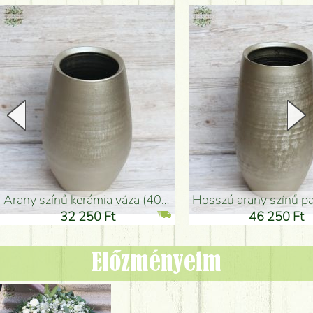
arany színű kerámia váza (40x26cm)
hosszú arany színű padlóváza
32 250 Ft
46 250 Ft
Előzményeim