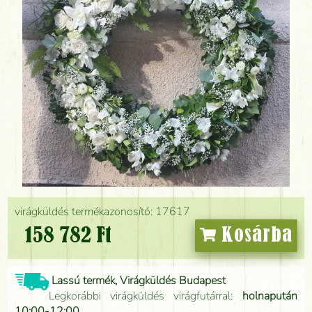
virágküldés termékazonosító: 17617
158 782 Ft
Kosárba
Lassú termék, Virágküldés Budapest
Legkorábbi virágküldés virágfutárral:
holnapután
10:00-12:00