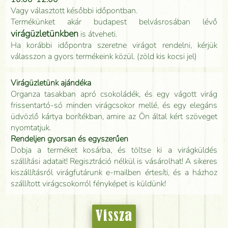
Vagy választott későbbi időpontban.
Termékünket akár budapest belvásrosában lévő
virágüzletünkben
is átveheti.
Ha korábbi időpontra szeretne virágot rendelni, kérjük
válasszon a gyors termékeink közül. (zöld kis kocsi jel)
Virágüzletünk ajándéka
Organza tasakban apró csokoládék, és egy vágott virág
frissentartó-só minden virágcsokor mellé, és egy elegáns
üdvözlő kártya borítékban, amire az Ön által kért szöveget
nyomtatjuk.
Rendeljen gyorsan és egyszerűen
Dobja a terméket kosárba, és töltse ki a virágküldés
szállítási adatait! Regisztráció nélkül is vásárolhat! A sikeres
kiszállításról virágfutárunk e-mailben értesíti, és a házhoz
szállított virágcsokorról fényképet is küldünk!
Vissza