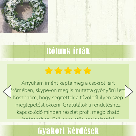
Rólunk írták
Anyukám imént kapta meg a csokrot, sírt
örömében, skype-on meg is mutatta gyönyörű lett.
Köszönöm, hogy segítettek a távolból ilyen szép
meglepetést okozni. Gratulálok a rendeléshez
kapcsolódó minden részlet profi, megbízható
intézéséhez. Csillagos ötös szolgáltatás!
Mónika
(
5
/5
)
Gyakori kérdések