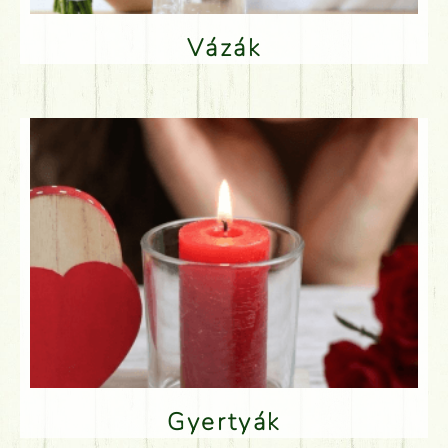
Vázák
Gyertyák