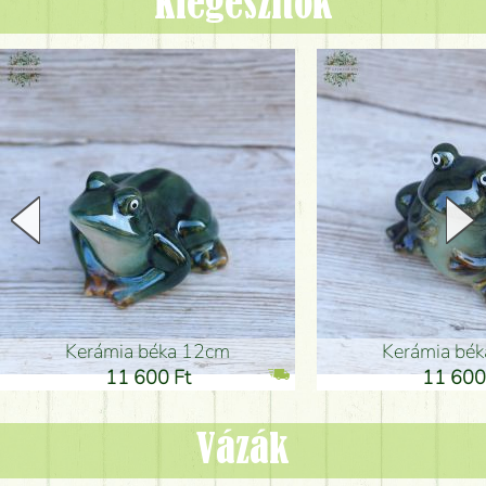
Kiegészítők
Kerámia béka 12cm
Kerámia bé
11 600 Ft
11 600
Vázák