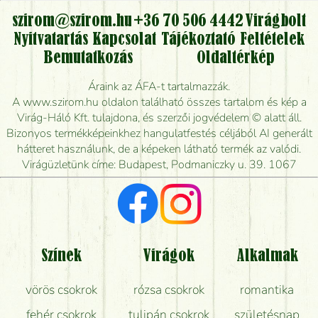
virágcsokrot, vagy csak virágküldéssel, kiszállítással
kérhető?
szirom@szirom.hu
+36 70 506 4442
Virágbolt
Nyitvatartás
Kapcsolat
Tájékoztató
Feltételek
Vidékre is lehet rendelni?
Bemutatkozás
Oldaltérkép
Meddig rendelhetek virágküldést úgy, hogy még ma
Áraink az ÁFA-t tartalmazzák.
kiszállítsák?
A www.szirom.hu oldalon található összes tartalom és kép a
Virág-Háló Kft. tulajdona, és szerzői jogvédelem © alatt áll.
Mennyire gyorsan tudják elkészíteni a csokrot, és
Bizonyos termékképeinkhez hangulatfestés céljából AI generált
mikor tudják leghamarabb kiszállítani?
hátteret használunk, de a képeken látható termék az valódi.
Virágüzletünk címe: Budapest, Podmaniczky u. 39. 1067
Vörös rózsát keresek, van önöknél?
Milyen visszajelzést kapok a virágküldésről?
Tényleg azt kapom, ami a képen van?
Színek
Virágok
Alkalmak
Mit kell tudni a virágcsokrok szállításáról?
vörös csokrok
rózsa csokrok
romantika
Hogy marad a lehető legtovább friss a csokor?
fehér csokrok
tulipán csokrok
születésnap