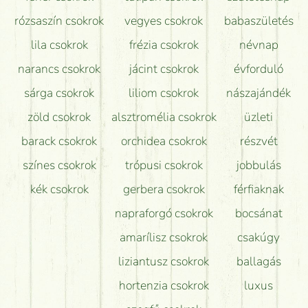
Tudok adventi koszorút vásárolni boltban?
rózsaszín csokrok
vegyes csokrok
babaszületés
lila csokrok
frézia csokrok
névnap
narancs csokrok
jácint csokrok
évforduló
sárga csokrok
liliom csokrok
nászajándék
zöld csokrok
alsztromélia csokrok
üzleti
barack csokrok
orchidea csokrok
részvét
színes csokrok
trópusi csokrok
jobbulás
kék csokrok
gerbera csokrok
férfiaknak
napraforgó csokrok
bocsánat
amarílisz csokrok
csakúgy
liziantusz csokrok
ballagás
hortenzia csokrok
luxus