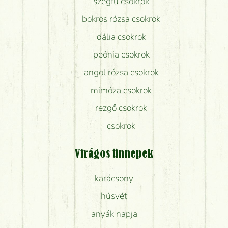
szegfű csokrok
bokros rózsa csokrok
dália csokrok
peónia csokrok
angol rózsa csokrok
mimóza csokrok
rezgő csokrok
csokrok
Virágos ünnepek
karácsony
húsvét
anyák napja