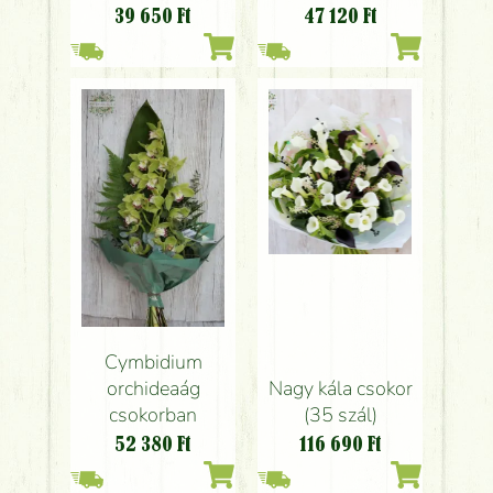
fréziával (21 szál)
39 650
Ft
47 120
Ft
Cymbidium
orchideaág
Nagy kála csokor
csokorban
(35 szál)
52 380
Ft
116 690
Ft