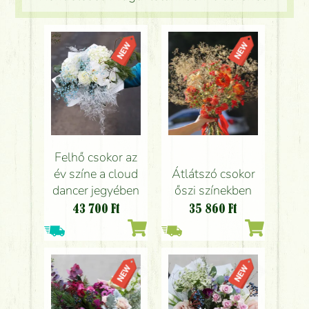
Felhő csokor az
év színe a cloud
Átlátszó csokor
dancer jegyében
őszi színekben
43 700
Ft
35 860
Ft