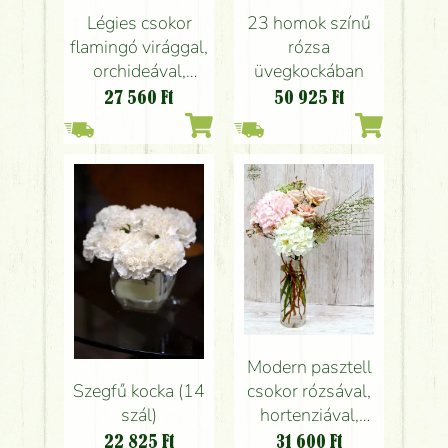
Légies csokor
23 homok színű
flamingó virággal,
rózsa
orchideával,
üvegkockában
henger vázával
27 560
Ft
50 925
Ft
Modern pasztell
Szegfű kocka (14
csokor rózsával,
szál)
hortenziával,
henger vázával
22 825
Ft
31 600
Ft