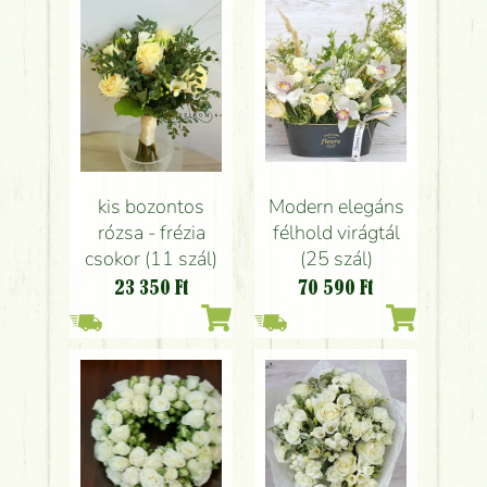
kis bozontos
Modern elegáns
rózsa - frézia
félhold virágtál
csokor (11 szál)
(25 szál)
23 350
Ft
70 590
Ft