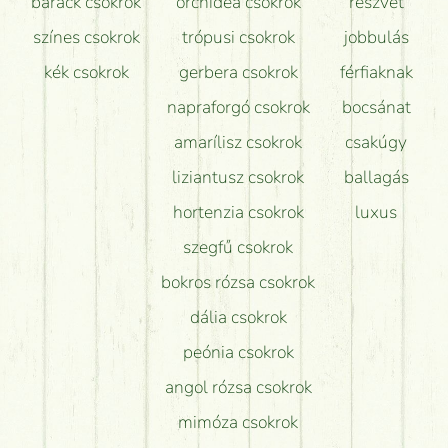
barack csokrok
orchidea csokrok
részvét
színes csokrok
trópusi csokrok
jobbulás
kék csokrok
gerbera csokrok
férfiaknak
napraforgó csokrok
bocsánat
amarílisz csokrok
csakúgy
liziantusz csokrok
ballagás
hortenzia csokrok
luxus
szegfű csokrok
bokros rózsa csokrok
dália csokrok
peónia csokrok
angol rózsa csokrok
mimóza csokrok