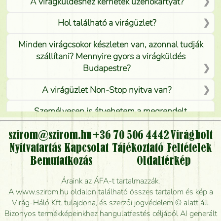
A virágküldéshez kérhetek üzenőkártyát?
Hol található a virágüzlet?
Minden virágcsokor készleten van, azonnal tudják
szállítani? Mennyire gyors a virágküldés
Budapestre?
A virágüzlet Non-Stop nyitva van?
Személyesen is átvehetem a megrendelt
virágcsokrot, vagy csak virágküldéssel, kiszállítással
kérhető?
szirom@szirom.hu
+36 70 506 4442
Virágbolt
Nyitvatartás
Kapcsolat
Tájékoztató
Feltételek
Vidékre is lehet rendelni?
Bemutatkozás
Oldaltérkép
Meddig rendelhetek virágküldést úgy, hogy még ma
Áraink az ÁFA-t tartalmazzák.
kiszállítsák?
A www.szirom.hu oldalon található összes tartalom és kép a
Virág-Háló Kft. tulajdona, és szerzői jogvédelem © alatt áll.
Mennyire gyorsan tudják elkészíteni a csokrot, és
Bizonyos termékképeinkhez hangulatfestés céljából AI generált