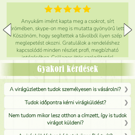
Anyukám imént kapta meg a csokrot, sírt
örömében, skype-on meg is mutatta gyönyörű lett.
Köszönöm, hogy segítettek a távolból ilyen szép
meglepetést okozni. Gratulálok a rendeléshez
kapcsolódó minden részlet profi, megbízható
intézéséhez. Csillagos ötös szolgáltatás!
Mónika
(
5
/5
)
Gyakori kérdések
A virágüzletben tudok személyesen is vásárolni?
Tudok időpontra kérni virágküldést?
Nem tudom mikor lesz otthon a címzett, így is tudok
virágot küldeni?