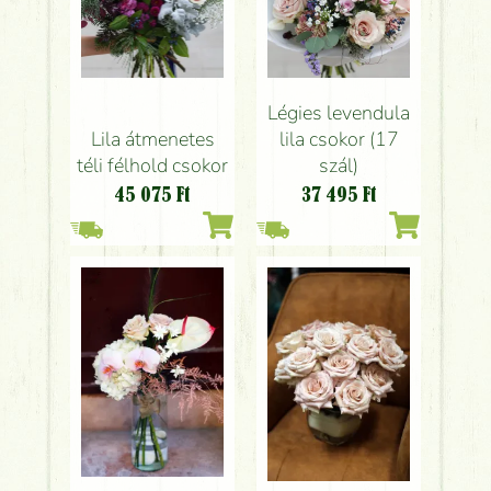
Légies levendula
Lila átmenetes
lila csokor (17
téli félhold csokor
szál)
45 075
Ft
37 495
Ft