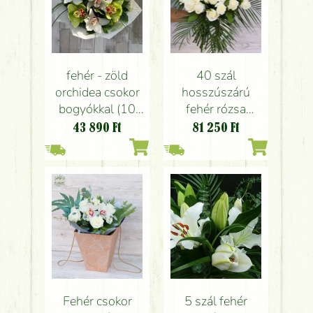
fehér - zöld
40 szál
orchidea csokor
hosszúszárú
bogyókkal (10
fehér rózsa
szál)
43 890
Ft
81 250
Ft
~60cm
Fehér csokor
5 szál fehér