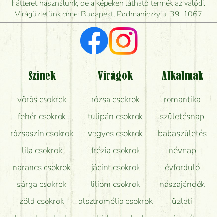
mikor tudják leghamarabb kiszállítani?
hátteret használunk, de a képeken látható termék az valódi.
Virágüzletünk címe: Budapest, Podmaniczky u. 39. 1067
Vörös rózsát keresek, van önöknél?
Milyen visszajelzést kapok a virágküldésről?
Tényleg azt kapom, ami a képen van?
Színek
Virágok
Alkalmak
Mit kell tudni a virágcsokrok szállításáról?
vörös csokrok
rózsa csokrok
romantika
Hogy marad a lehető legtovább friss a csokor?
fehér csokrok
tulipán csokrok
születésnap
Tudok adventi koszorút vásárolni boltban?
rózsaszín csokrok
vegyes csokrok
babaszületés
lila csokrok
frézia csokrok
névnap
narancs csokrok
jácint csokrok
évforduló
sárga csokrok
liliom csokrok
nászajándék
zöld csokrok
alsztromélia csokrok
üzleti