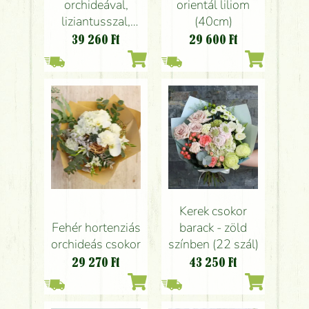
orchideával,
orientál liliom
liziantusszal,
(40cm)
különleges
39 260
Ft
29 600
Ft
zöldekkel,
elegáns táskában
(11 szál)
Kerek csokor
Fehér hortenziás
barack - zöld
orchideás csokor
színben (22 szál)
29 270
Ft
43 250
Ft