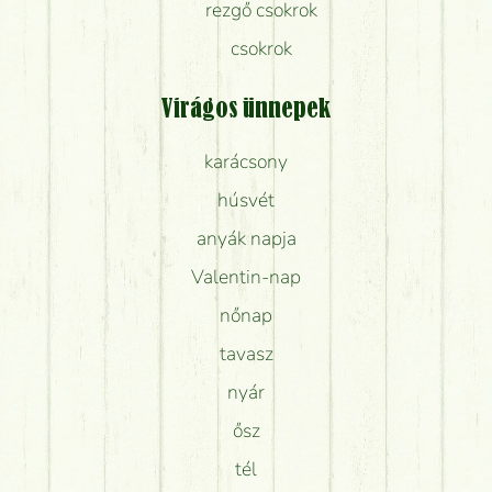
rezgő csokrok
csokrok
Virágos ünnepek
karácsony
húsvét
anyák napja
Valentin-nap
nőnap
tavasz
nyár
ősz
tél