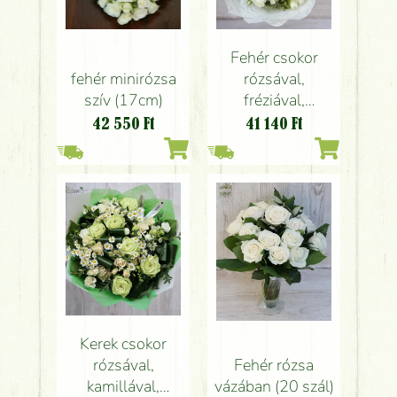
Fehér csokor
fehér minirózsa
rózsával,
szív (17cm)
fréziával,
matrikáriával (20
42 550
Ft
41 140
Ft
szál)
Kerek csokor
rózsával,
Fehér rózsa
kamillával,
vázában (20 szál)