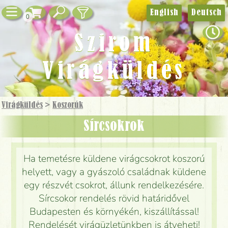
English
Deutsch
0
Szirom
Virágküldés
Virágküldés
>
Koszorúk
Sírcsokrok
Ha temetésre küldene virágcsokrot koszorú
helyett, vagy a gyászoló családnak küldene
egy részvét csokrot, állunk rendelkezésére.
Sírcsokor rendelés rövid határidővel
Budapesten és környékén, kiszállítással!
Rendelését virágüzletünkben is átveheti!