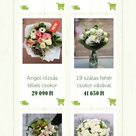
Angol rózsás
19 szálas fehér
télies csokor
csokor vázával
29 090
Ft
41 650
Ft