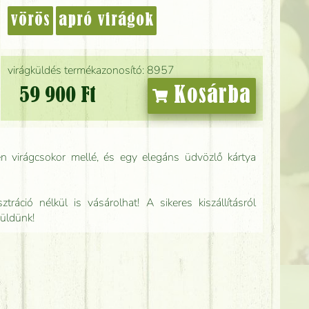
vörös
apró virágok
virágküldés termékazonosító: 8957
Kosárba
59 900 Ft
n virágcsokor mellé, és egy elegáns üdvözlő kártya
tráció nélkül is vásárolhat! A sikeres kiszállításról
küldünk!