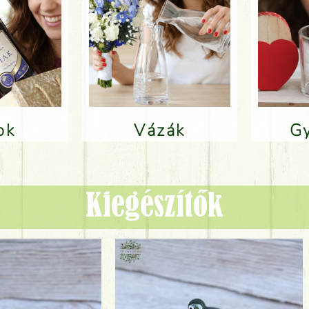
lok
Vázák
Kiegészítők