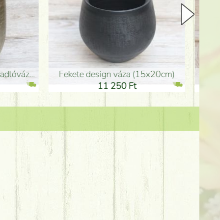
Kerámia váza 35*21cm
ballagó fiú fa betűző (10c
21 000 Ft
1 300 Ft