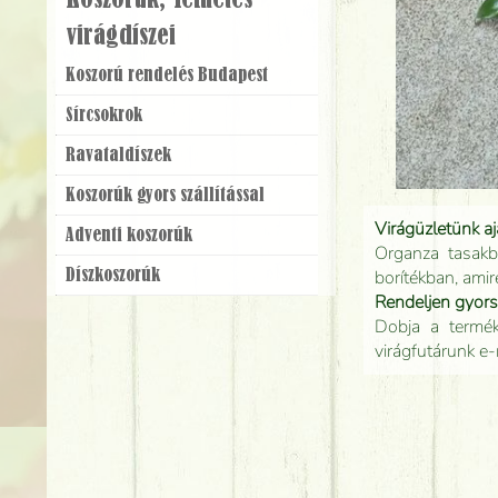
Koszorúk, Temetés
virágdíszei
Koszorú rendelés Budapest
Sírcsokrok
Ravatal­díszek
Koszorúk gyors szállítással
Virágüzletünk a
Adventi koszorúk
Organza tasakb
borítékban, amir
Dísz­koszorúk
Rendeljen gyor
Dobja a terméke
virágfutárunk e-