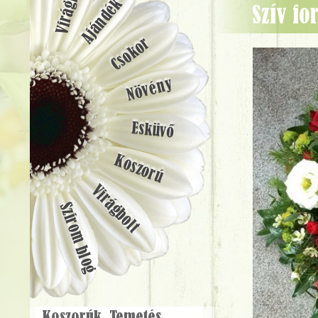
Ajándék
Szív f
Csokor
Növény
Esküvő
Koszorú
Virágbolt
Szirom blog