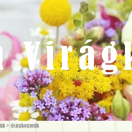
m Virág
rúk
>
Gyászkoszorúk