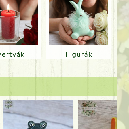
Gyertyák
Figurák