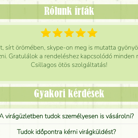
Rólunk írták
 sírt örömében, skype-on meg is mutatta gyönyör
ni. Gratulálok a rendeléshez kapcsolódó minden r
Csillagos ötös szolgáltatás!
Gyakori kérdések
A virágüzletben tudok személyesen is vásárolni?
Tudok időpontra kérni virágküldést?