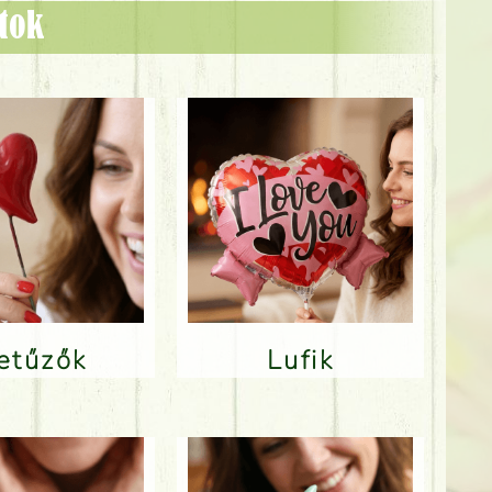
ztok
Betűzők
Lufik