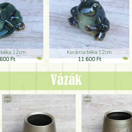
ia béka 12cm
Kerámia béka 12cm
1 600 Ft
11 600 Ft
Vázák