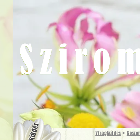
Sziro
Virágküldés
Virágküldés
>
Koszo