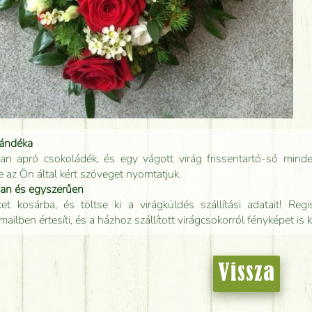
jándéka
an apró csokoládék, és egy vágott virág frissentartó-só minde
e az Ön által kért szöveget nyomtatjuk.
san és egyszerűen
t kosárba, és töltse ki a virágküldés szállítási adatait! Regisz
mailben értesíti, és a házhoz szállított virágcsokorról fényképet is 
Vissza