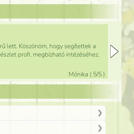
ű lett. Köszönöm, hogy segítettek a
észlet profi, megbízható intézéséhez.
Mónika
(
5
/5
)