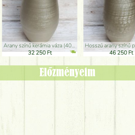
adlóváza (50x29cm)
fekete design váza (15x20cm)
0 Ft
11 250 Ft
Előzményeim