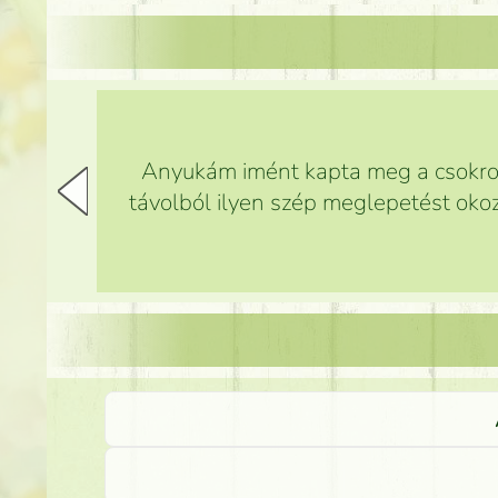
Anyukám imént kapta meg a csokrot,
távolból ilyen szép meglepetést okoz