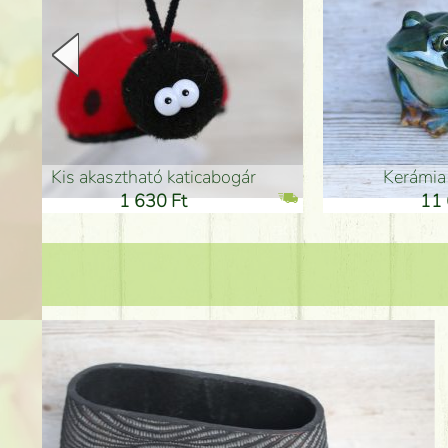
Kerámia béka 12cm
Kerám
11 600 Ft
1