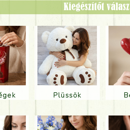
Kiegészítőt válas
ségek
Plüssök