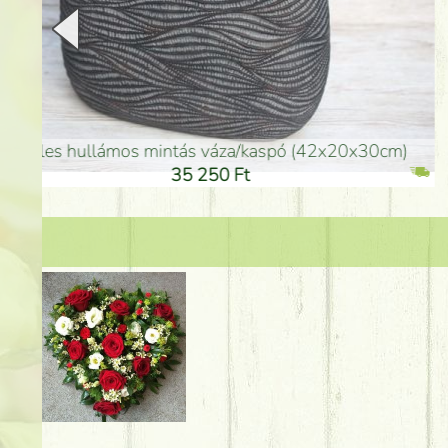
arany színű kerámia váza (40x26cm)
hosszú arany színű p
32 250 Ft
46 25