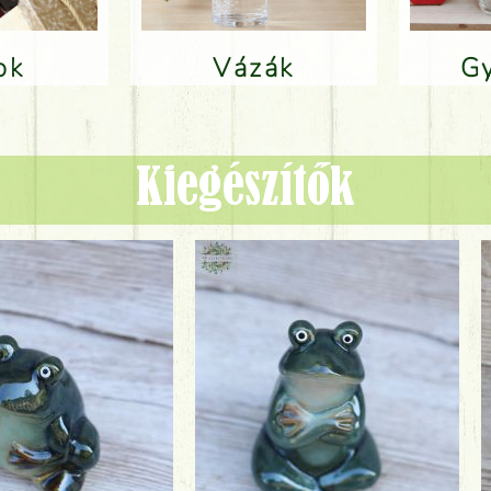
lok
Vázák
Kiegészítők