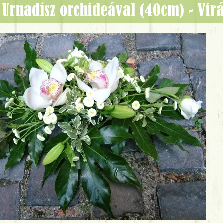
urnadísz orchideával (40cm) - Vi