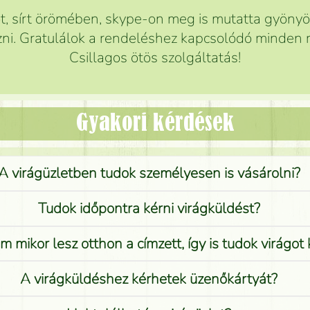
 sírt örömében, skype-on meg is mutatta gyönyör
ni. Gratulálok a rendeléshez kapcsolódó minden r
Csillagos ötös szolgáltatás!
Gyakori kérdések
A virágüzletben tudok személyesen is vásárolni?
Tudok időpontra kérni virágküldést?
 mikor lesz otthon a címzett, így is tudok virágot 
A virágküldéshez kérhetek üzenőkártyát?