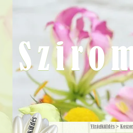
Sziro
Virágküldés
Virágküldés
>
Koszo