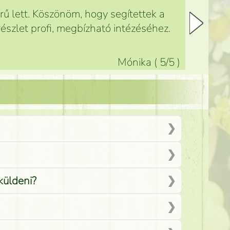
ű lett. Köszönöm, hogy segítettek a
észlet profi, megbízható intézéséhez.
Mónika
(
5
/5
)
küldeni?