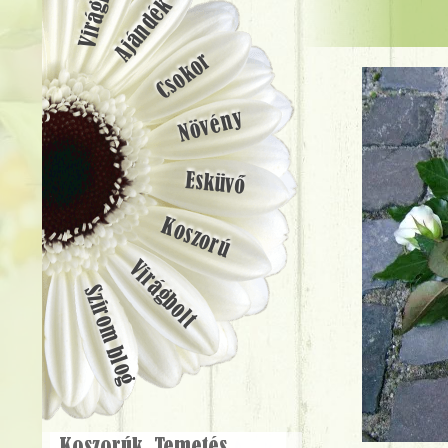
Ajándék
Csokor
Növény
Esküvő
Koszorú
Virágbolt
Szirom blog