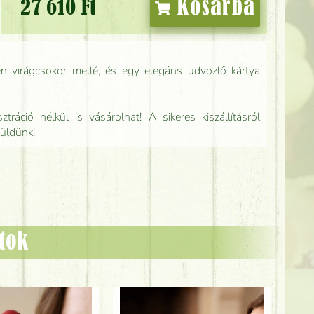
Kosárba
27 610 Ft
n virágcsokor mellé, és egy elegáns üdvözlő kártya
tráció nélkül is vásárolhat! A sikeres kiszállításról
küldünk!
ztok