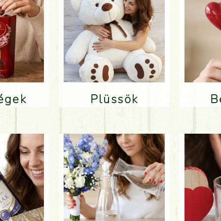
ségek
Plüssök