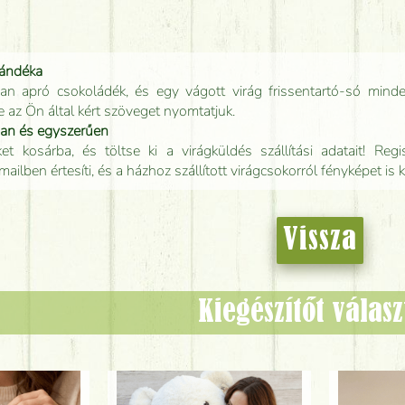
jándéka
an apró csokoládék, és egy vágott virág frissentartó-só minde
e az Ön által kért szöveget nyomtatjuk.
san és egyszerűen
t kosárba, és töltse ki a virágküldés szállítási adatait! Regisz
mailben értesíti, és a házhoz szállított virágcsokorról fényképet is 
Vissza
Kiegészítőt válas