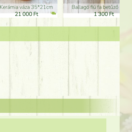
Kerámia váza 35*21cm
ballagó fiú fa betűző (10c
21 000 Ft
1 300 Ft