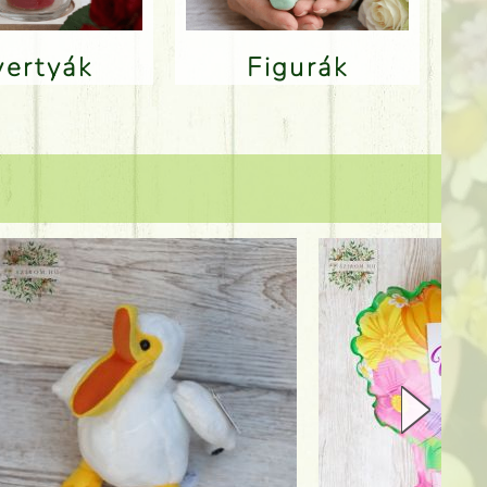
Gyertyák
Figurák