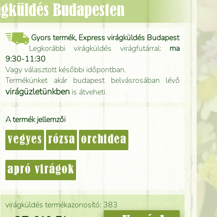
rágküldés Budapesten
Gyors termék, Express virágküldés Budapest
Legkorábbi virágküldés virágfutárral:
ma
9:30-11:30
Vagy választott későbbi időpontban.
Termékünket akár budapest belvásrosában lévő
virágüzletünkben
is átveheti.
A termék jellemzői
vegyes
rózsa
orchidea
apró virágok
virágküldés termékazonosító: 383