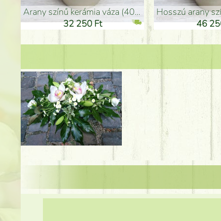
arany színű kerámia váza (40x26cm)
hosszú arany színű p
32 250 Ft
46 25