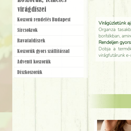
Koszorúk, Temetés
virágdíszei
Koszorú rendelés Budapest
Virágüzletünk a
Organza tasakb
Sírcsokrok
borítékban, amir
Ravatal­díszek
Rendeljen gyor
Dobja a terméke
Koszorúk gyors szállítással
virágfutárunk e-
Adventi koszorúk
Dísz­koszorúk