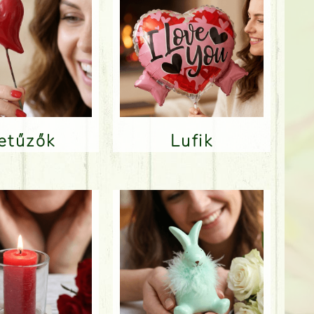
Betűzők
Lufik