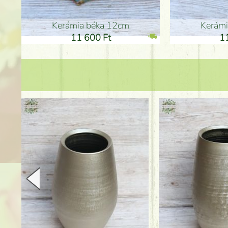
Kerámia béka 12cm
Kerám
11 600 Ft
1