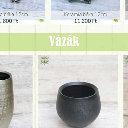
ia béka 12cm
Kerámia béka 12cm
1 600 Ft
11 600 Ft
Vázák