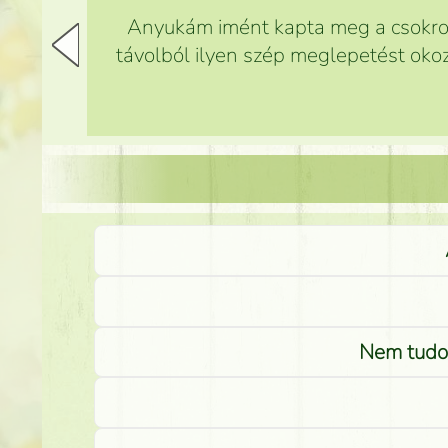
Anyukám imént kapta meg a csokrot,
távolból ilyen szép meglepetést okoz
Nem tudom