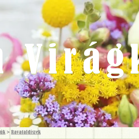
m Virág
rúk
>
Ravatal­díszek