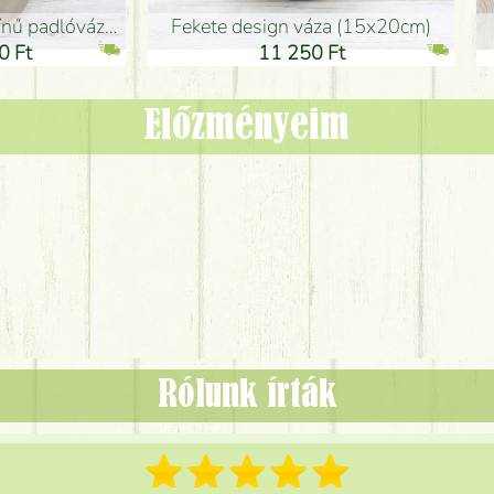
adlóváza (50x29cm)
fekete design váza (15x20cm)
0 Ft
11 250 Ft
Előzményeim
Rólunk írták