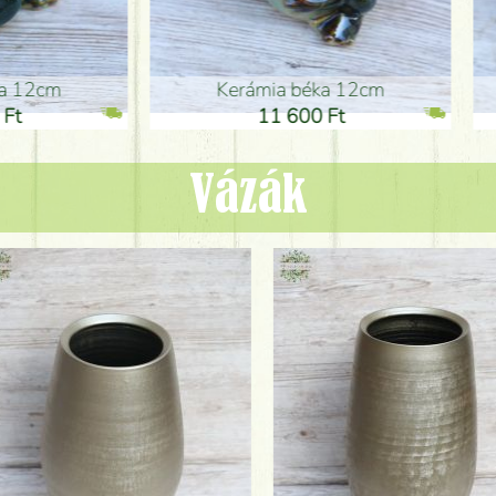
ia béka 12cm
Kerámia béka 12cm
1 600 Ft
11 600 Ft
Vázák