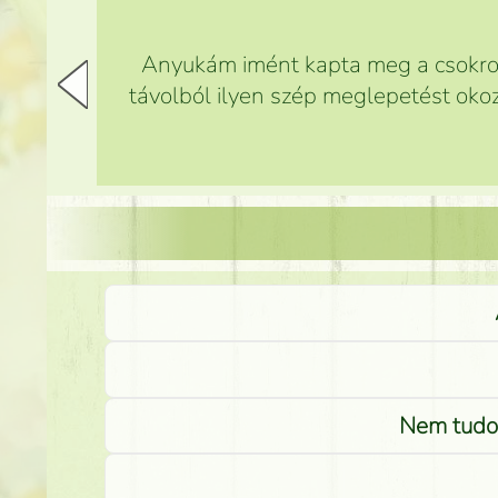
Anyukám imént kapta meg a csokrot,
távolból ilyen szép meglepetést okoz
Nem tudom