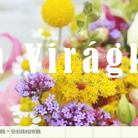
m Virág
rúk
>
Gyászkoszorúk