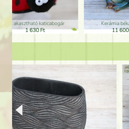
Kerámia béka 12cm
Kerám
11 600 Ft
1