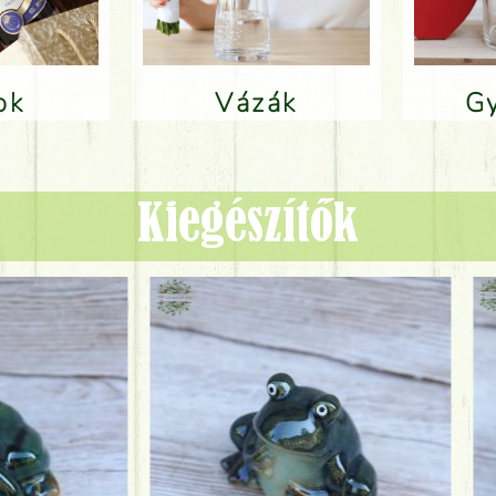
lok
Vázák
Kiegészítők