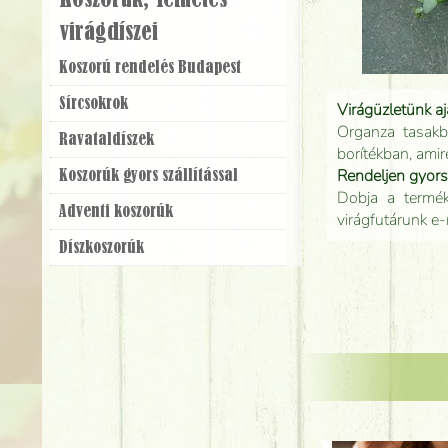
Koszorúk, Temetés
virágdíszei
Koszorú rendelés Budapest
Sírcsokrok
Virágüzletünk a
Organza tasakb
Ravatal­díszek
borítékban, amir
Rendeljen gyor
Koszorúk gyors szállítással
Dobja a terméke
Adventi koszorúk
virágfutárunk e-
Dísz­koszorúk