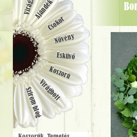
Ajándék
borostyán koszorú orchideával, rózsával (65cm) - Virágküldés
Csokor
Növény
Esküvő
Koszorú
Virágbolt
Szirom blog