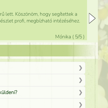
ű lett. Köszönöm, hogy segítettek a
észlet profi, megbízható intézéséhez.
Mónika
(
5
/5
)
küldeni?