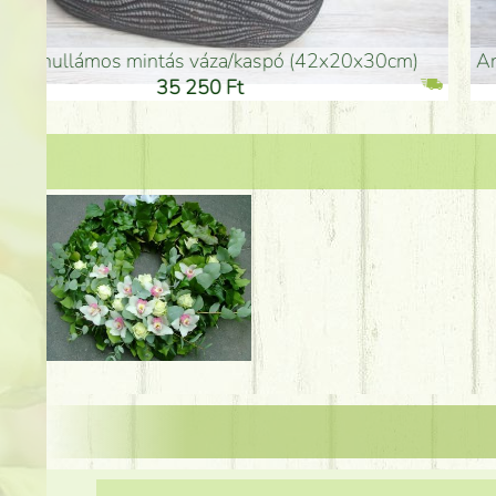
arany színű kerámia váza (40x26cm)
hosszú arany színű p
32 250 Ft
46 25