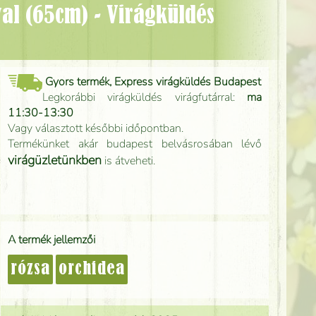
Gyors termék, Express virágküldés Budapest
Legkorábbi virágküldés virágfutárral:
ma
11:30-13:30
Vagy választott későbbi időpontban.
Termékünket akár budapest belvásrosában lévő
virágüzletünkben
is átveheti.
A termék jellemzői
rózsa
orchidea