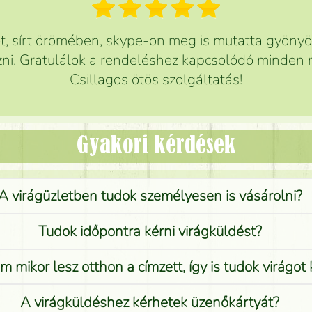
 sírt örömében, skype-on meg is mutatta gyönyör
ni. Gratulálok a rendeléshez kapcsolódó minden r
Csillagos ötös szolgáltatás!
Gyakori kérdések
A virágüzletben tudok személyesen is vásárolni?
Tudok időpontra kérni virágküldést?
 mikor lesz otthon a címzett, így is tudok virágot 
A virágküldéshez kérhetek üzenőkártyát?