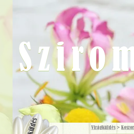
Sziro
Virágküldés
Virágküldés
>
Koszo