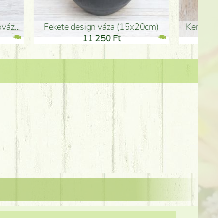
Kerámia váza 35*21cm
ballagó fiú fa betűző (10c
21 000 Ft
1 300 Ft