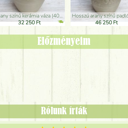
adlóváza (50x29cm)
fekete design váza (15x20cm)
0 Ft
11 250 Ft
Előzményeim
Rólunk írták