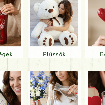
ségek
Plüssök