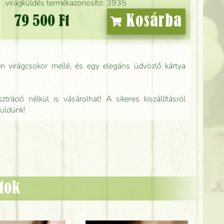
virágküldés termékazonosító: 3935
Kosárba
79 500 Ft
n virágcsokor mellé, és egy elegáns üdvözlő kártya
tráció nélkül is vásárolhat! A sikeres kiszállításról
küldünk!
ztok