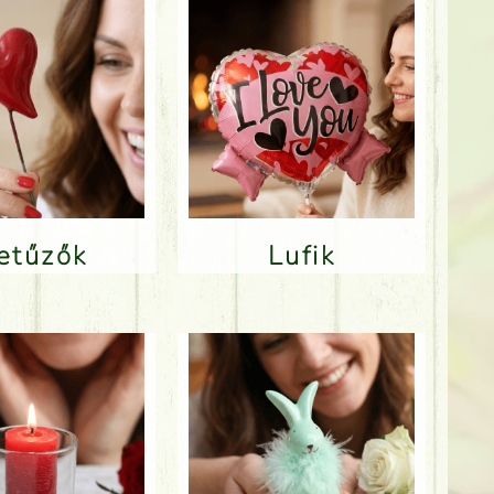
Betűzők
Lufik