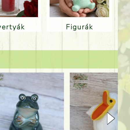
Gyertyák
Figurák