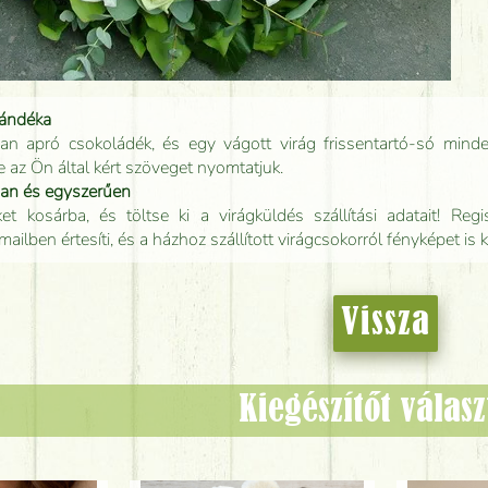
jándéka
an apró csokoládék, és egy vágott virág frissentartó-só minde
e az Ön által kért szöveget nyomtatjuk.
san és egyszerűen
t kosárba, és töltse ki a virágküldés szállítási adatait! Regisz
mailben értesíti, és a házhoz szállított virágcsokorról fényképet is 
Vissza
Kiegészítőt válas