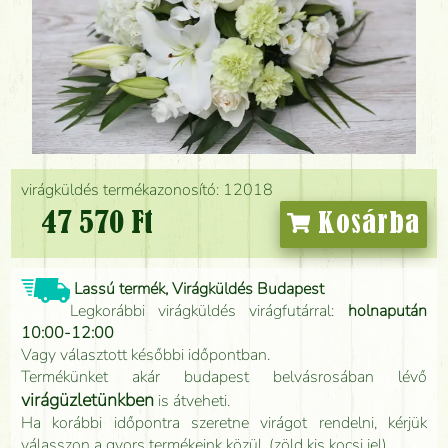
virágküldés termékazonosító: 12018
47 570 Ft
Kosárba
Lassú termék, Virágküldés Budapest
Legkorábbi virágküldés virágfutárral:
holnapután
10:00-12:00
Vagy választott későbbi időpontban.
Termékünket akár budapest belvásrosában lévő
virágüzletünkben
is átveheti.
Ha korábbi időpontra szeretne virágot rendelni, kérjük
válasszon a gyors termékeink közül. (zöld kis kocsi jel)