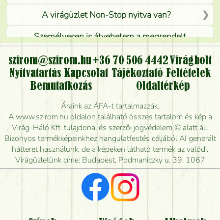
A virágüzlet Non-Stop nyitva van?
Személyesen is átvehetem a megrendelt
virágcsokrot, vagy csak virágküldéssel, kiszállítással
kérhető?
szirom@szirom.hu
+36 70 506 4442
Virágbolt
Nyitvatartás
Kapcsolat
Tájékoztató
Feltételek
Vidékre is lehet rendelni?
Bemutatkozás
Oldaltérkép
Meddig rendelhetek virágküldést úgy, hogy még ma
Áraink az ÁFA-t tartalmazzák.
kiszállítsák?
A www.szirom.hu oldalon található összes tartalom és kép a
Virág-Háló Kft. tulajdona, és szerzői jogvédelem © alatt áll.
Mennyire gyorsan tudják elkészíteni a csokrot, és
Bizonyos termékképeinkhez hangulatfestés céljából AI generált
mikor tudják leghamarabb kiszállítani?
hátteret használunk, de a képeken látható termék az valódi.
Virágüzletünk címe: Budapest, Podmaniczky u. 39. 1067
Vörös rózsát keresek, van önöknél?
Milyen visszajelzést kapok a virágküldésről?
Tényleg azt kapom, ami a képen van?