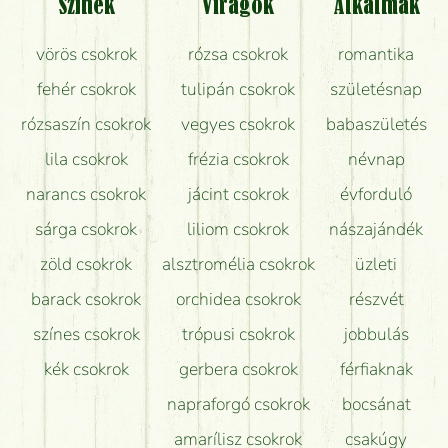
Színek
Virágok
Alkalmak
Mit kell tudni a virágcsokrok szállításáról?
vörös csokrok
rózsa csokrok
romantika
Hogy marad a lehető legtovább friss a csokor?
fehér csokrok
tulipán csokrok
születésnap
Tudok adventi koszorút vásárolni boltban?
rózsaszín csokrok
vegyes csokrok
babaszületés
lila csokrok
frézia csokrok
névnap
narancs csokrok
jácint csokrok
évforduló
sárga csokrok
liliom csokrok
nászajándék
zöld csokrok
alsztromélia csokrok
üzleti
barack csokrok
orchidea csokrok
részvét
színes csokrok
trópusi csokrok
jobbulás
kék csokrok
gerbera csokrok
férfiaknak
napraforgó csokrok
bocsánat
amarílisz csokrok
csakúgy