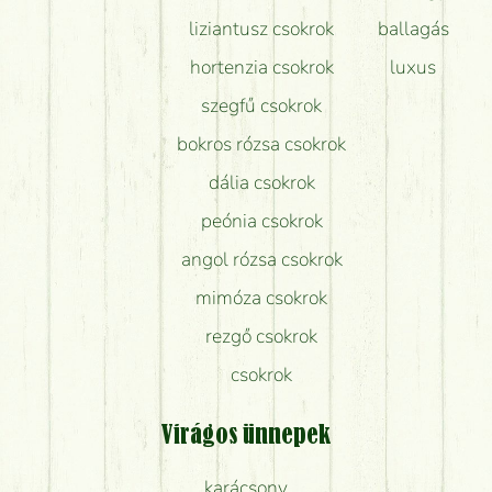
liziantusz csokrok
ballagás
hortenzia csokrok
luxus
szegfű csokrok
bokros rózsa csokrok
dália csokrok
peónia csokrok
angol rózsa csokrok
mimóza csokrok
rezgő csokrok
csokrok
Virágos ünnepek
karácsony