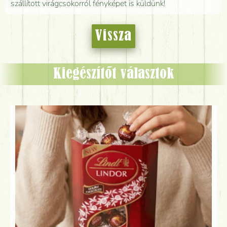
szállított virágcsokorról fényképet is küldünk!
Vissza
Kiegészítőt választok