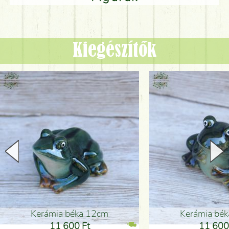
Kiegészítők
Kerámia béka 12cm
Kerámia bé
11 600 Ft
11 600