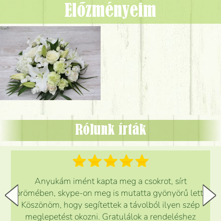
Előzményeim
Rólunk írták
Anyukám imént kapta meg a csokrot, sírt
örömében, skype-on meg is mutatta gyönyörű lett.
Köszönöm, hogy segítettek a távolból ilyen szép
meglepetést okozni. Gratulálok a rendeléshez