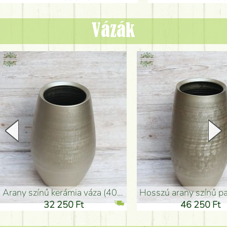
Vázák
arany színű kerámia váza (40x26cm)
hosszú arany színű padlóváza
32 250 Ft
46 250 Ft