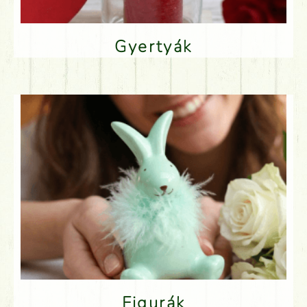
Gyertyák
Figurák