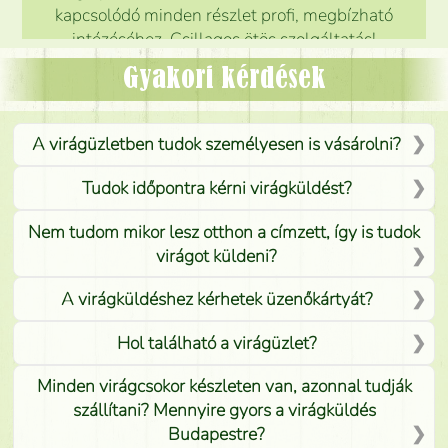
kapcsolódó minden részlet profi, megbízható
intézéséhez. Csillagos ötös szolgáltatás!
Mónika
(
5
/5
)
Gyakori kérdések
A virágüzletben tudok személyesen is vásárolni?
Tudok időpontra kérni virágküldést?
Nem tudom mikor lesz otthon a címzett, így is tudok
virágot küldeni?
A virágküldéshez kérhetek üzenőkártyát?
Hol található a virágüzlet?
Minden virágcsokor készleten van, azonnal tudják
szállítani? Mennyire gyors a virágküldés
Budapestre?