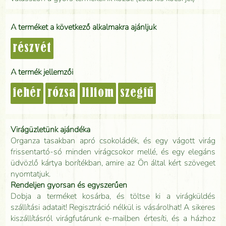
A terméket a következő alkalmakra ajánljuk
részvét
A termék jellemzői
fehér
rózsa
liliom
szegfű
Virágüzletünk ajándéka
Organza tasakban apró csokoládék, és egy vágott virág
frissentartó-só minden virágcsokor mellé, és egy elegáns
üdvözlő kártya borítékban, amire az Ön által kért szöveget
nyomtatjuk.
Rendeljen gyorsan és egyszerűen
Dobja a terméket kosárba, és töltse ki a virágküldés
szállítási adatait! Regisztráció nélkül is vásárolhat! A sikeres
kiszállításról virágfutárunk e-mailben értesíti, és a házhoz