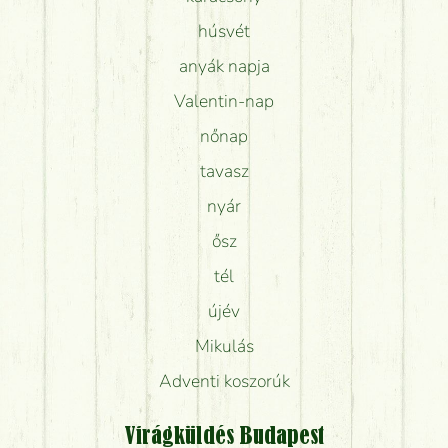
húsvét
anyák napja
Valentin-nap
nőnap
tavasz
nyár
ősz
tél
újév
Mikulás
Adventi koszorúk
Virágküldés Budapest