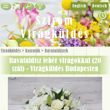
English
Deutsch
0
Szirom
Virágküldés
Virágküldés
>
Koszorúk
>
Ravatal­díszek
ravataldísz fehér virágokkal (20
szál) - Virágküldés Budapesten