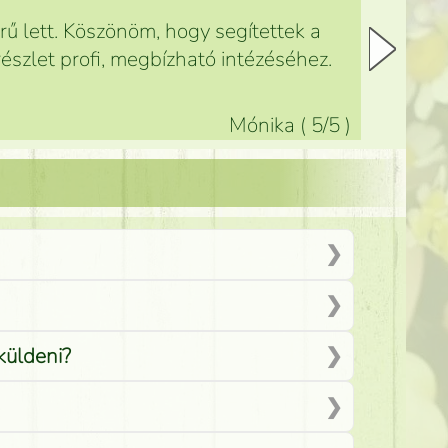
ű lett. Köszönöm, hogy segítettek a
észlet profi, megbízható intézéséhez.
Mónika
(
5
/5
)
küldeni?