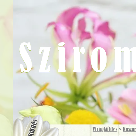
Sziro
Virágküldés
Virágküldés
>
Koszo