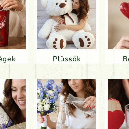
ségek
Plüssök