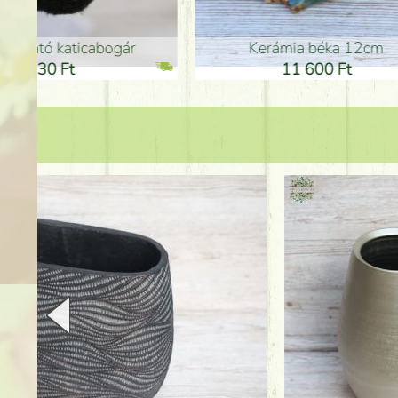
Kerámia béka 12cm
Kerám
11 600 Ft
1