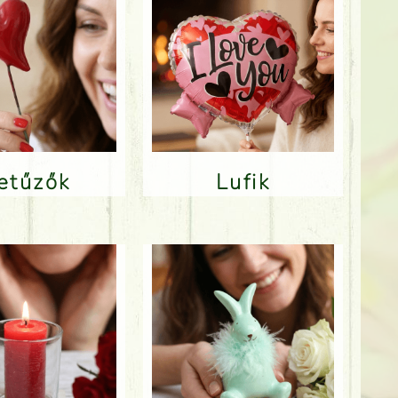
Betűzők
Lufik