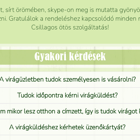
 sírt örömében, skype-on meg is mutatta gyönyör
ni. Gratulálok a rendeléshez kapcsolódó minden r
Csillagos ötös szolgáltatás!
Gyakori kérdések
A virágüzletben tudok személyesen is vásárolni?
Tudok időpontra kérni virágküldést?
 mikor lesz otthon a címzett, így is tudok virágot 
A virágküldéshez kérhetek üzenőkártyát?