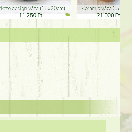
Kerámia váza 35*21cm
ballagó fiú fa betűző (10c
21 000 Ft
1 300 Ft