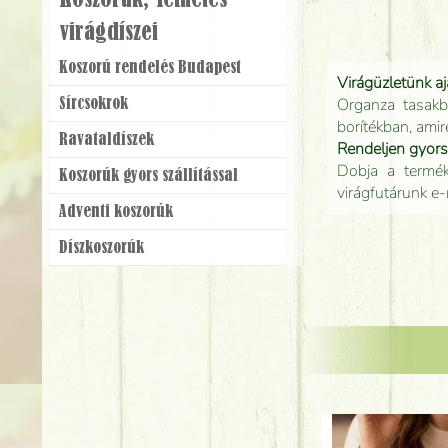
Koszorúk, Temetés
virágdíszei
Koszorú rendelés Budapest
Virágüzletünk a
Organza tasakb
Sírcsokrok
borítékban, amir
Ravatal­díszek
Rendeljen gyor
Dobja a terméke
Koszorúk gyors szállítással
virágfutárunk e-
Adventi koszorúk
Dísz­koszorúk