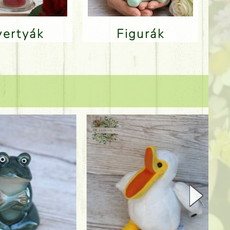
Gyertyák
Figurák