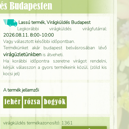
ldés Budapesten
Lassú termék, Virágküldés Budapest
Legkorábbi virágküldés virágfutárral:
2026.08.11. 8:00-10:00
Vagy választott későbbi időpontban.
Termékünket akár budapest belvásrosában lévő
virágüzletünkben
is átveheti.
Ha korábbi időpontra szeretne virágot rendelni,
kérjük válasszon a gyors termékeink közül. (zöld kis
kocsi jel)
A termék jellemzői
fehér
rózsa
bogyók
virágküldés termékazonosító: 1361