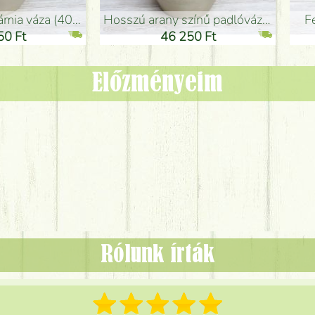
adlóváza (50x29cm)
fekete design váza (15x20cm)
0 Ft
11 250 Ft
Előzményeim
Rólunk írták