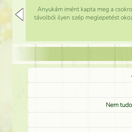
Anyukám imént kapta meg a csokrot,
távolból ilyen szép meglepetést okoz
Nem tudom