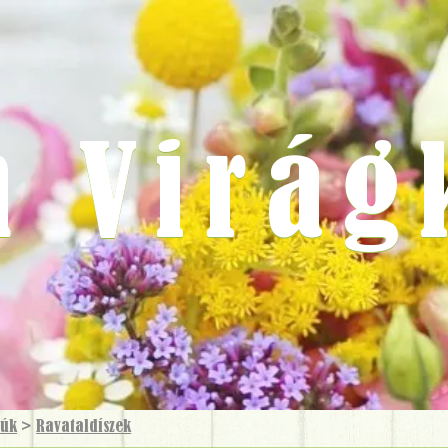
m Virág
rúk
>
Ravatal­díszek