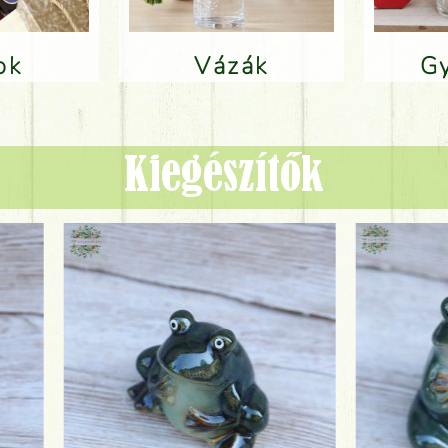
lok
Vázák
Kiegészítők