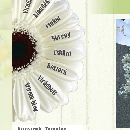
Ajándék
Csokor
Növény
Esküvő
Koszorú
Virágbolt
Szirom blog