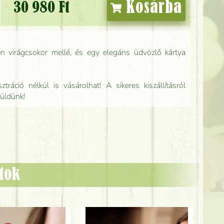
Kosárba
30 980 Ft
n virágcsokor mellé, és egy elegáns üdvözlő kártya
tráció nélkül is vásárolhat! A sikeres kiszállításról
küldünk!
ztok