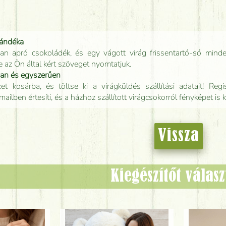
jándéka
an apró csokoládék, és egy vágott virág frissentartó-só minde
e az Ön által kért szöveget nyomtatjuk.
san és egyszerűen
t kosárba, és töltse ki a virágküldés szállítási adatait! Regisz
mailben értesíti, és a házhoz szállított virágcsokorról fényképet is 
Vissza
Kiegészítőt válas