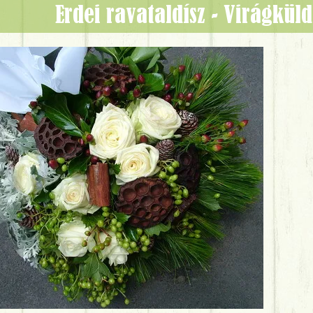
erdei ravataldísz - Virágkü