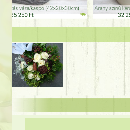
arany színű kerámia váza (40x26cm)
hosszú arany színű p
32 250 Ft
46 25