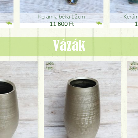
ia béka 12cm
Kerámia béka 12cm
1 600 Ft
11 600 Ft
Vázák