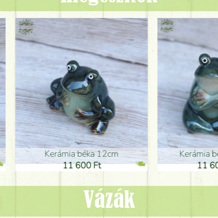
ia béka 12cm
Kerámia béka 12cm
1 600 Ft
11 600 Ft
Vázák