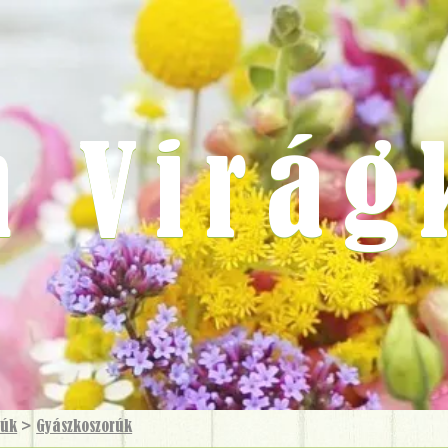
m Virág
rúk
>
Gyászkoszorúk