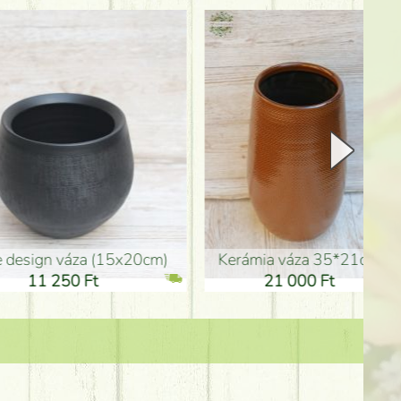
Kerámia váza 35*21cm
ballagó fiú fa betűző (10c
21 000 Ft
1 300 Ft