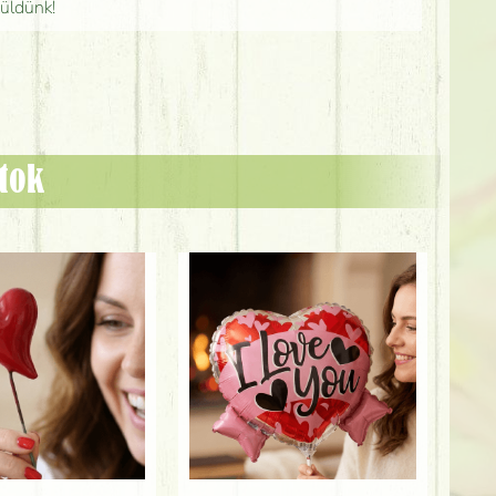
küldünk!
ztok