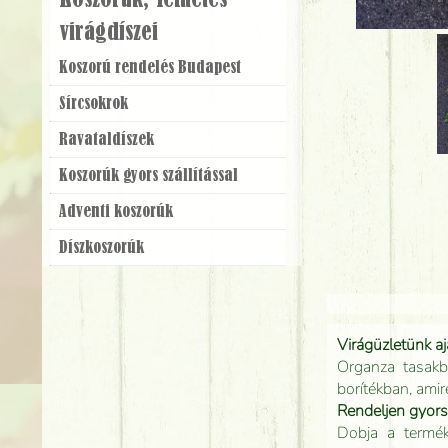
Koszorúk, Temetés
virágdíszei
Koszorú rendelés Budapest
Sírcsokrok
Ravatal­díszek
Koszorúk gyors szállítással
Adventi koszorúk
Dísz­koszorúk
Virágüzletünk a
Organza tasakb
borítékban, amir
Rendeljen gyor
Dobja a terméke