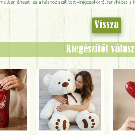
mailben értesíti, és a házhoz szállított virágcsokorról fényképet is 
Vissza
Kiegészítőt válas