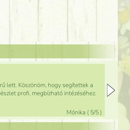
ű lett. Köszönöm, hogy segítettek a
észlet profi, megbízható intézéséhez.
Mónika
(
5
/5
)