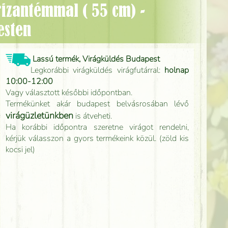
esten
Lassú termék, Virágküldés Budapest
Legkorábbi virágküldés virágfutárral:
holnap
10:00-12:00
Vagy választott későbbi időpontban.
Termékünket akár budapest belvásrosában lévő
virágüzletünkben
is átveheti.
Ha korábbi időpontra szeretne virágot rendelni,
kérjük válasszon a gyors termékeink közül. (zöld kis
kocsi jel)