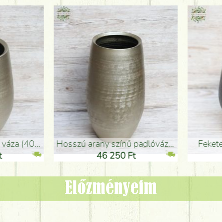
adlóváza (50x29cm)
fekete design váza (15x20cm)
0 Ft
11 250 Ft
Előzményeim