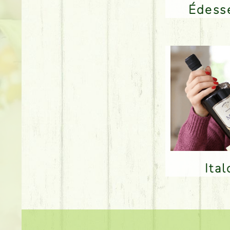
Édes
Ita