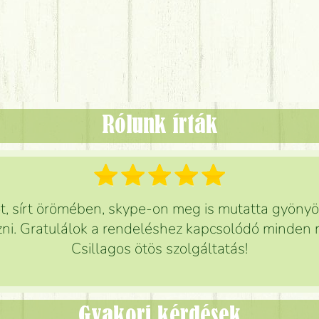
Rólunk írták
 sírt örömében, skype-on meg is mutatta gyönyör
ni. Gratulálok a rendeléshez kapcsolódó minden r
Csillagos ötös szolgáltatás!
Gyakori kérdések