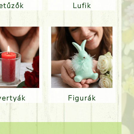
Betűzők
Lufik
Gyertyák
Figurák