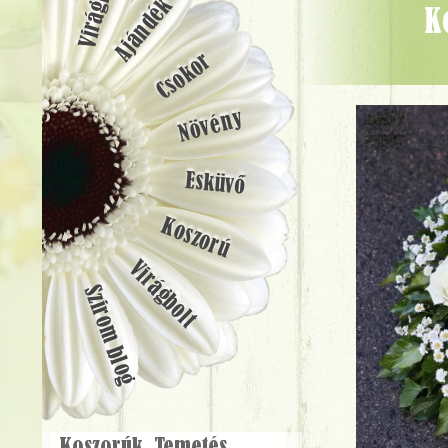
Ajándék
Koszorú fehér rózsákkal és santini krizantémmal ( 55 cm) -
Csokor
Növény
Esküvő
Koszorú
Virágbolt
Szirom blog