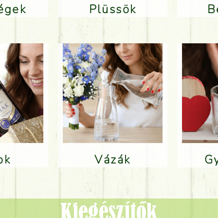
ségek
Plüssök
lok
Vázák
Kiegészítők