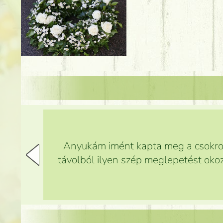
Anyukám imént kapta meg a csokrot,
távolból ilyen szép meglepetést okoz