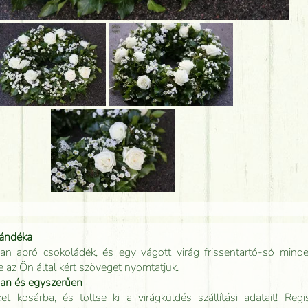
jándéka
an apró csokoládék, és egy vágott virág frissentartó-só minde
e az Ön által kért szöveget nyomtatjuk.
san és egyszerűen
t kosárba, és töltse ki a virágküldés szállítási adatait! Regisz