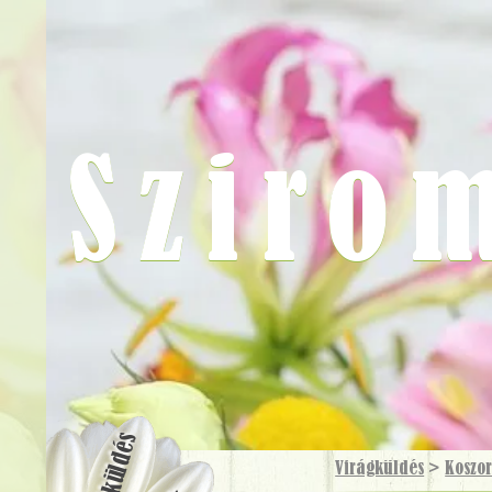
Sziro
Virágküldés
Virágküldés
>
Koszo