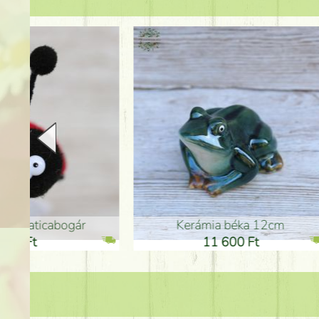
Kerámia béka 12cm
Kerám
11 600 Ft
1