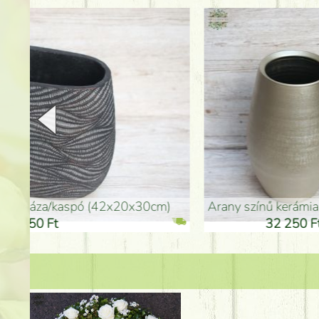
arany színű kerámia váza (40x26cm)
hosszú arany színű p
32 250 Ft
46 25