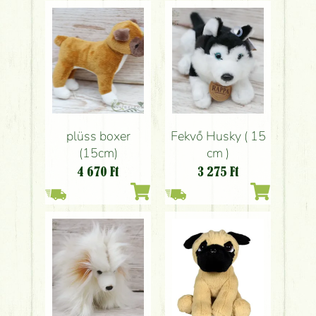
plüss boxer
Fekvő Husky ( 15
(15cm)
cm )
4 670
Ft
3 275
Ft