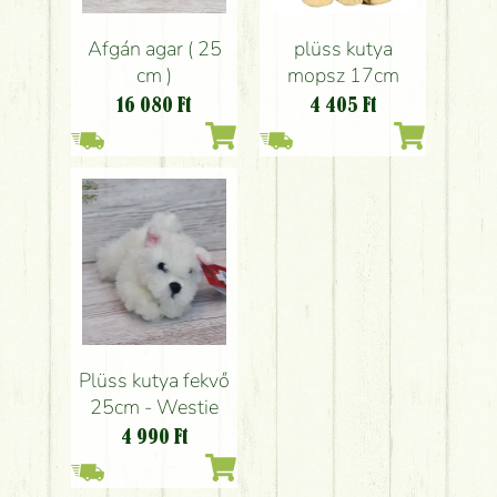
Afgán agar ( 25
plüss kutya
cm )
mopsz 17cm
16 080
Ft
4 405
Ft
Plüss kutya fekvő
25cm - Westie
4 990
Ft