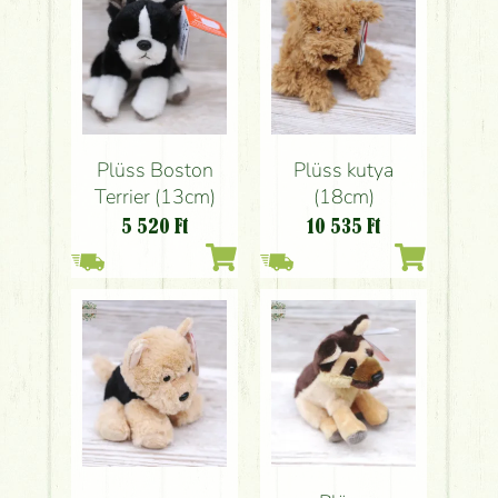
Plüss Boston
Plüss kutya
Terrier (13cm)
(18cm)
5 520
Ft
10 535
Ft