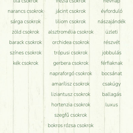
lila csokrok
frézia csokrok
névnap
narancs csokrok
jácint csokrok
évforduló
sárga csokrok
liliom csokrok
nászajándék
zöld csokrok
alsztromélia csokrok
üzleti
barack csokrok
orchidea csokrok
részvét
színes csokrok
trópusi csokrok
jobbulás
kék csokrok
gerbera csokrok
férfiaknak
napraforgó csokrok
bocsánat
amarílisz csokrok
csakúgy
liziantusz csokrok
ballagás
hortenzia csokrok
luxus
szegfű csokrok
bokros rózsa csokrok