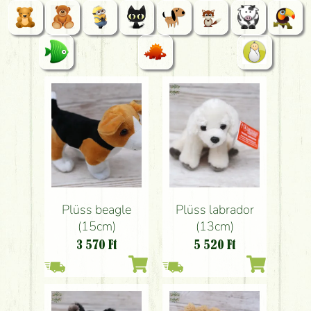
Plüss beagle
Plüss labrador
(15cm)
(13cm)
3 570
Ft
5 520
Ft