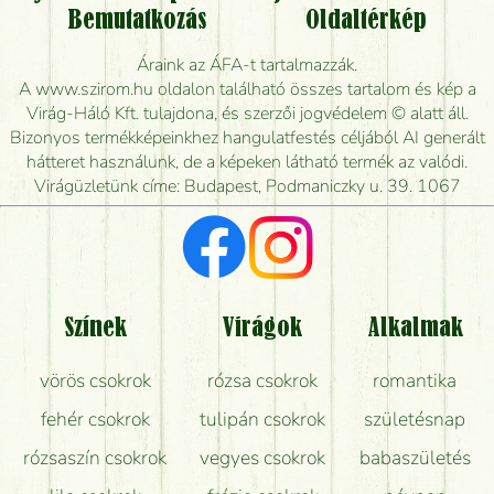
Vidékre is lehet rendelni?
Bemutatkozás
Oldaltérkép
Meddig rendelhetek virágküldést úgy, hogy még ma
Áraink az ÁFA-t tartalmazzák.
kiszállítsák?
A www.szirom.hu oldalon található összes tartalom és kép a
Virág-Háló Kft. tulajdona, és szerzői jogvédelem © alatt áll.
Mennyire gyorsan tudják elkészíteni a csokrot, és
Bizonyos termékképeinkhez hangulatfestés céljából AI generált
mikor tudják leghamarabb kiszállítani?
hátteret használunk, de a képeken látható termék az valódi.
Virágüzletünk címe: Budapest, Podmaniczky u. 39. 1067
Vörös rózsát keresek, van önöknél?
Milyen visszajelzést kapok a virágküldésről?
Tényleg azt kapom, ami a képen van?
Színek
Virágok
Alkalmak
Mit kell tudni a virágcsokrok szállításáról?
vörös csokrok
rózsa csokrok
romantika
Hogy marad a lehető legtovább friss a csokor?
fehér csokrok
tulipán csokrok
születésnap
Tudok adventi koszorút vásárolni boltban?
rózsaszín csokrok
vegyes csokrok
babaszületés