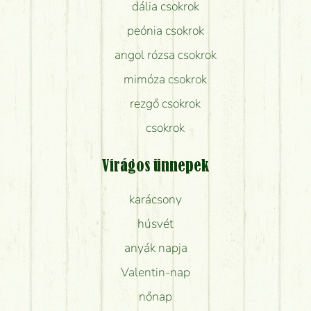
dália csokrok
peónia csokrok
angol rózsa csokrok
mimóza csokrok
rezgő csokrok
csokrok
Virágos ünnepek
karácsony
húsvét
anyák napja
Valentin-nap
nőnap