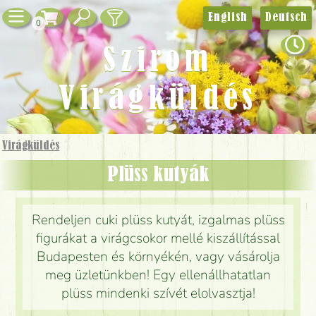
English
Deutsch
0
Szirom
Virágküldés
Virágküldés
Plüss kutyák
Rendeljen cuki plüss kutyát, izgalmas plüss
figurákat a virágcsokor mellé kiszállítással
Budapesten és környékén, vagy vásárolja
meg üzletünkben! Egy ellenállhatatlan
plüss mindenki szívét elolvasztja!