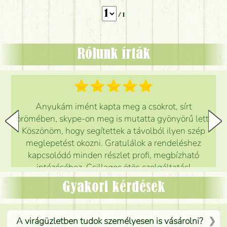
/ 1
Rólunk írták
Anyukám imént kapta meg a csokrot, sírt
örömében, skype-on meg is mutatta gyönyörű lett.
Köszönöm, hogy segítettek a távolból ilyen szép
meglepetést okozni. Gratulálok a rendeléshez
kapcsolódó minden részlet profi, megbízható
intézéséhez. Csillagos ötös szolgáltatás!
Mónika
(
5
/5
)
Gyakori kérdések
A virágüzletben tudok személyesen is vásárolni?