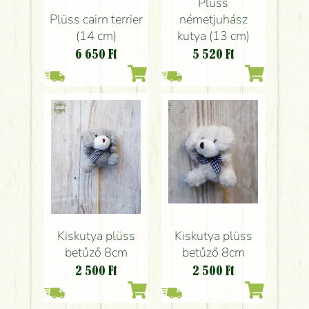
Plüss
Plüss cairn terrier
németjuhász
(14 cm)
kutya (13 cm)
6 650
Ft
5 520
Ft
Kiskutya plüss
Kiskutya plüss
betűző 8cm
betűző 8cm
2 500
Ft
2 500
Ft