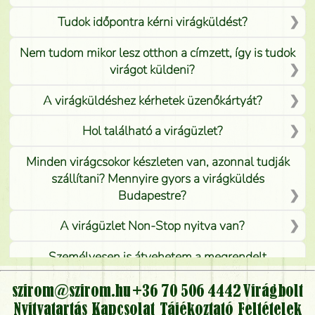
Tudok időpontra kérni virágküldést?
Nem tudom mikor lesz otthon a címzett, így is tudok
virágot küldeni?
A virágküldéshez kérhetek üzenőkártyát?
Hol található a virágüzlet?
Minden virágcsokor készleten van, azonnal tudják
szállítani? Mennyire gyors a virágküldés
Budapestre?
A virágüzlet Non-Stop nyitva van?
Személyesen is átvehetem a megrendelt
virágcsokrot, vagy csak virágküldéssel, kiszállítással
kérhető?
szirom@szirom.hu
+36 70 506 4442
Virágbolt
Nyitvatartás
Kapcsolat
Tájékoztató
Feltételek