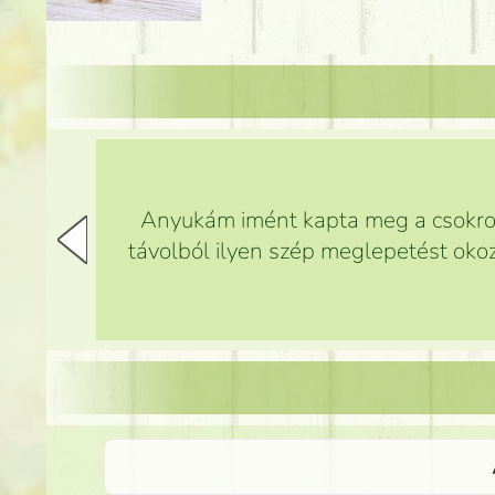
Anyukám imént kapta meg a csokrot,
távolból ilyen szép meglepetést okoz