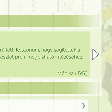
ű lett. Köszönöm, hogy segítettek a
észlet profi, megbízható intézéséhez.
Mónika
(
5
/5
)