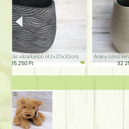
arany színű kerámia váza (40x26cm)
hosszú arany színű p
32 250 Ft
46 25