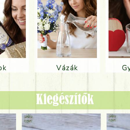
lok
Vázák
Kiegészítők