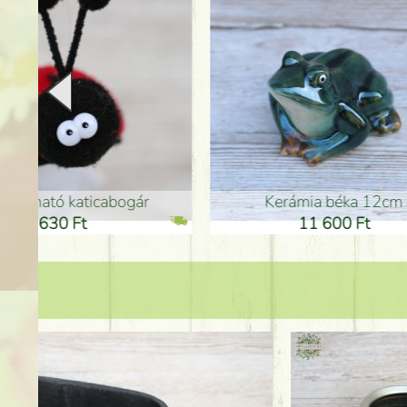
Kerámia béka 12cm
Kerám
11 600 Ft
1