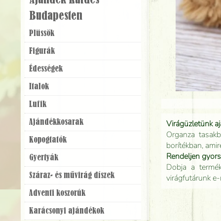
Ajándék Küldés
Budapesten
Plüssök
Figurák
Édességek
Italok
Lufik
Ajándék­kosarak
Virágüzletünk a
Organza tasakb
Kopogtatók
borítékban, amir
Rendeljen gyor
Gyertyák
Dobja a terméke
Száraz- és művirág díszek
virágfutárunk e-
Adventi koszorúk
Karácsonyi ajándékok