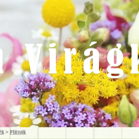
m Virág
ék
>
Plüssök