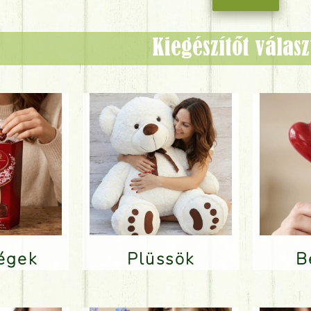
Kiegészítőt válas
ségek
Plüssök