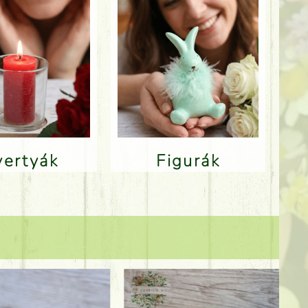
Gyertyák
Figurák