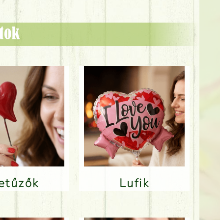
ztok
Betűzők
Lufik