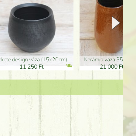
Kerámia váza 35*21cm
ballagó fiú fa betűző (10c
21 000 Ft
1 300 Ft