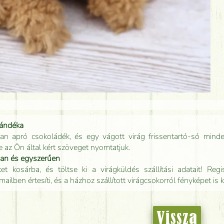
jándéka
an apró csokoládék, és egy vágott virág frissentartó-só minde
e az Ön által kért szöveget nyomtatjuk.
san és egyszerűen
t kosárba, és töltse ki a virágküldés szállítási adatait! Regisz
mailben értesíti, és a házhoz szállított virágcsokorról fényképet is 
Vissza