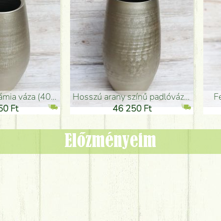
adlóváza (50x29cm)
fekete design váza (15x20cm)
0 Ft
11 250 Ft
Előzményeim