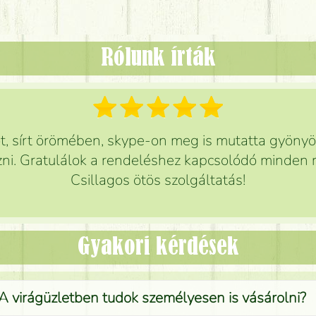
Rólunk írták
 sírt örömében, skype-on meg is mutatta gyönyör
ni. Gratulálok a rendeléshez kapcsolódó minden r
Csillagos ötös szolgáltatás!
Gyakori kérdések
A virágüzletben tudok személyesen is vásárolni?