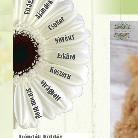
Ajándék
Csokor
Növény
Esküvő
Koszorú
Virágbolt
Szirom blog