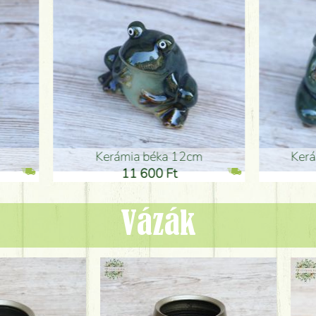
ia béka 12cm
Kerámia béka 12cm
1 600 Ft
11 600 Ft
Vázák