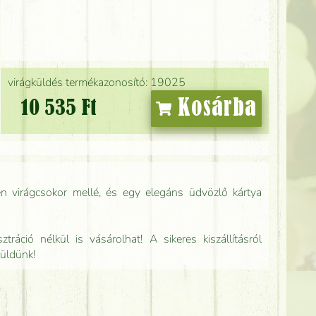
virágküldés termékazonosító: 19025
Kosárba
10 535 Ft
n virágcsokor mellé, és egy elegáns üdvözlő kártya
tráció nélkül is vásárolhat! A sikeres kiszállításról
küldünk!