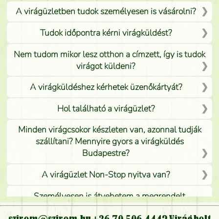
A virágüzletben tudok személyesen is vásárolni?
Tudok időpontra kérni virágküldést?
Nem tudom mikor lesz otthon a címzett, így is tudok
virágot küldeni?
A virágküldéshez kérhetek üzenőkártyát?
Hol található a virágüzlet?
Minden virágcsokor készleten van, azonnal tudják
szállítani? Mennyire gyors a virágküldés
Budapestre?
A virágüzlet Non-Stop nyitva van?
Személyesen is átvehetem a megrendelt
virágcsokrot, vagy csak virágküldéssel, kiszállítással