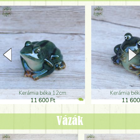
Kerámia béka 12cm
Kerámia bé
11 600 Ft
11 600
Vázák