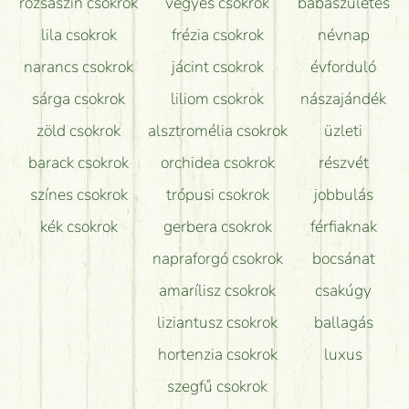
rózsaszín csokrok
vegyes csokrok
babaszületés
lila csokrok
frézia csokrok
névnap
narancs csokrok
jácint csokrok
évforduló
sárga csokrok
liliom csokrok
nászajándék
zöld csokrok
alsztromélia csokrok
üzleti
barack csokrok
orchidea csokrok
részvét
színes csokrok
trópusi csokrok
jobbulás
kék csokrok
gerbera csokrok
férfiaknak
napraforgó csokrok
bocsánat
amarílisz csokrok
csakúgy
liziantusz csokrok
ballagás
hortenzia csokrok
luxus
szegfű csokrok