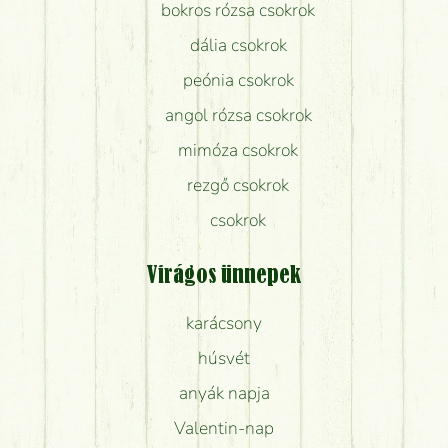
bokros rózsa csokrok
dália csokrok
peónia csokrok
angol rózsa csokrok
mimóza csokrok
rezgő csokrok
csokrok
Virágos ünnepek
karácsony
húsvét
anyák napja
Valentin-nap