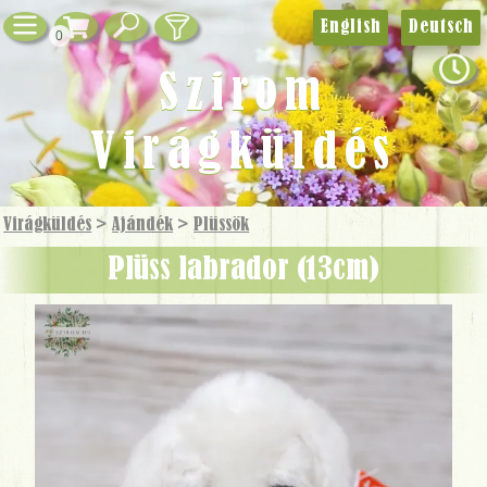
English
Deutsch
0
Szirom
Virágküldés
Virágküldés
>
Ajándék
>
Plüssök
Plüss labrador (13cm)