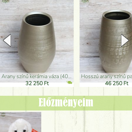
arany színű kerámia váza (40x26cm)
hosszú arany színű padlóváza
32 250 Ft
46 250 Ft
Előzményeim