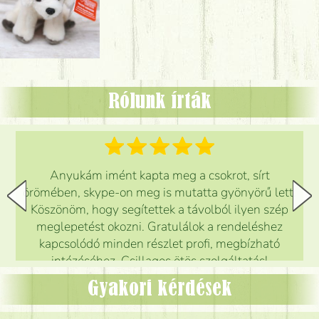
Rólunk írták
Anyukám imént kapta meg a csokrot, sírt
örömében, skype-on meg is mutatta gyönyörű lett.
Köszönöm, hogy segítettek a távolból ilyen szép
meglepetést okozni. Gratulálok a rendeléshez
kapcsolódó minden részlet profi, megbízható
intézéséhez. Csillagos ötös szolgáltatás!
Mónika
(
5
/5
)
Gyakori kérdések