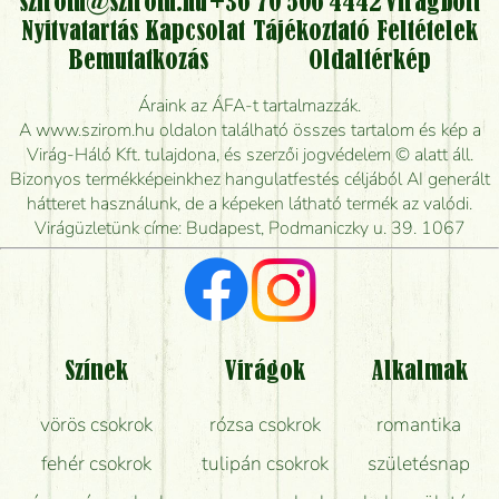
kérhető?
szirom@szirom.hu
+36 70 506 4442
Virágbolt
Nyitvatartás
Kapcsolat
Tájékoztató
Feltételek
Vidékre is lehet rendelni?
Bemutatkozás
Oldaltérkép
Meddig rendelhetek virágküldést úgy, hogy még ma
Áraink az ÁFA-t tartalmazzák.
kiszállítsák?
A www.szirom.hu oldalon található összes tartalom és kép a
Virág-Háló Kft. tulajdona, és szerzői jogvédelem © alatt áll.
Mennyire gyorsan tudják elkészíteni a csokrot, és
Bizonyos termékképeinkhez hangulatfestés céljából AI generált
mikor tudják leghamarabb kiszállítani?
hátteret használunk, de a képeken látható termék az valódi.
Virágüzletünk címe: Budapest, Podmaniczky u. 39. 1067
Vörös rózsát keresek, van önöknél?
Milyen visszajelzést kapok a virágküldésről?
Tényleg azt kapom, ami a képen van?
Színek
Virágok
Alkalmak
Mit kell tudni a virágcsokrok szállításáról?
vörös csokrok
rózsa csokrok
romantika
Hogy marad a lehető legtovább friss a csokor?
fehér csokrok
tulipán csokrok
születésnap
Tudok adventi koszorút vásárolni boltban?