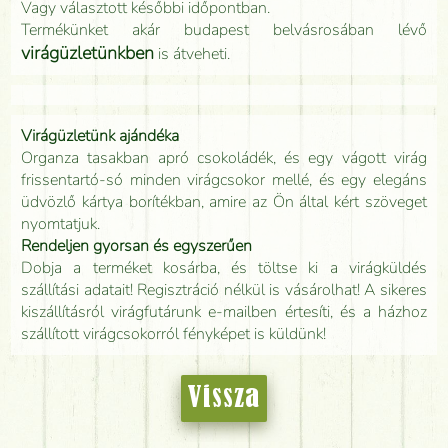
Vagy választott későbbi időpontban.
Termékünket akár budapest belvásrosában lévő
virágüzletünkben
is átveheti.
Virágüzletünk ajándéka
Organza tasakban apró csokoládék, és egy vágott virág
frissentartó-só minden virágcsokor mellé, és egy elegáns
üdvözlő kártya borítékban, amire az Ön által kért szöveget
nyomtatjuk.
Rendeljen gyorsan és egyszerűen
Dobja a terméket kosárba, és töltse ki a virágküldés
szállítási adatait! Regisztráció nélkül is vásárolhat! A sikeres
kiszállításról virágfutárunk e-mailben értesíti, és a házhoz
szállított virágcsokorról fényképet is küldünk!
Vissza