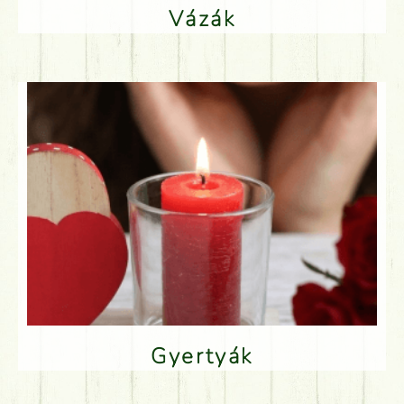
Vázák
Gyertyák