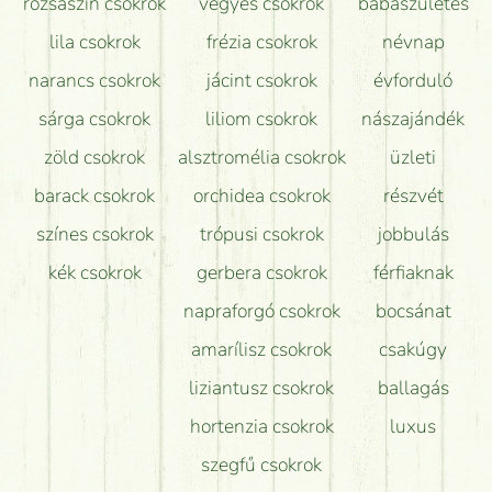
rózsaszín csokrok
vegyes csokrok
babaszületés
lila csokrok
frézia csokrok
névnap
narancs csokrok
jácint csokrok
évforduló
sárga csokrok
liliom csokrok
nászajándék
zöld csokrok
alsztromélia csokrok
üzleti
barack csokrok
orchidea csokrok
részvét
színes csokrok
trópusi csokrok
jobbulás
kék csokrok
gerbera csokrok
férfiaknak
napraforgó csokrok
bocsánat
amarílisz csokrok
csakúgy
liziantusz csokrok
ballagás
hortenzia csokrok
luxus
szegfű csokrok