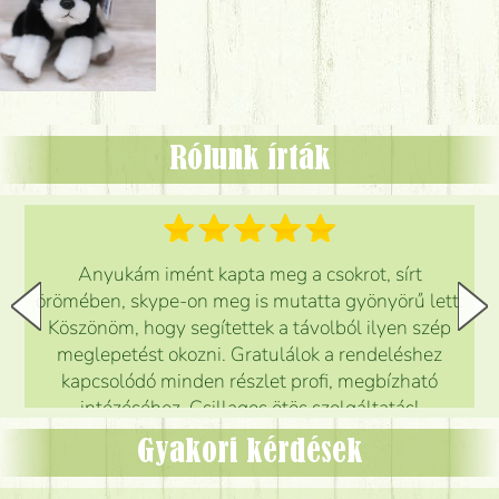
Rólunk írták
Anyukám imént kapta meg a csokrot, sírt
örömében, skype-on meg is mutatta gyönyörű lett.
Köszönöm, hogy segítettek a távolból ilyen szép
meglepetést okozni. Gratulálok a rendeléshez
kapcsolódó minden részlet profi, megbízható
intézéséhez. Csillagos ötös szolgáltatás!
Mónika
(
5
/5
)
Gyakori kérdések