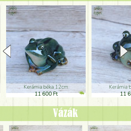
Kerámia béka 12cm
Kerámia bé
11 600 Ft
11 600
Vázák