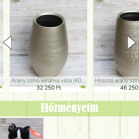
arany színű kerámia váza (40x26cm)
hosszú arany színű padlóváza
32 250 Ft
46 250 Ft
Előzményeim