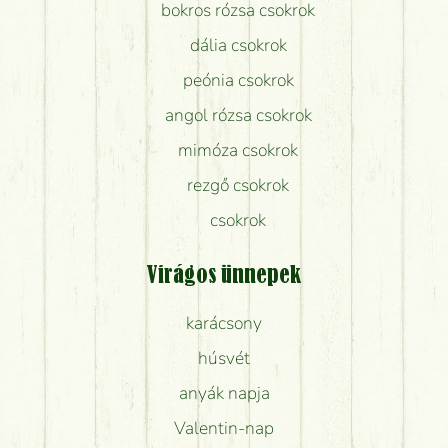
bokros rózsa csokrok
dália csokrok
peónia csokrok
angol rózsa csokrok
mimóza csokrok
rezgő csokrok
csokrok
Virágos ünnepek
karácsony
húsvét
anyák napja
Valentin-nap