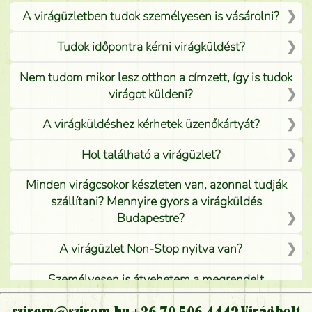
A virágüzletben tudok személyesen is vásárolni?
Tudok időpontra kérni virágküldést?
Nem tudom mikor lesz otthon a címzett, így is tudok
virágot küldeni?
A virágküldéshez kérhetek üzenőkártyát?
Hol található a virágüzlet?
Minden virágcsokor készleten van, azonnal tudják
szállítani? Mennyire gyors a virágküldés
Budapestre?
A virágüzlet Non-Stop nyitva van?
Személyesen is átvehetem a megrendelt
virágcsokrot, vagy csak virágküldéssel, kiszállítással