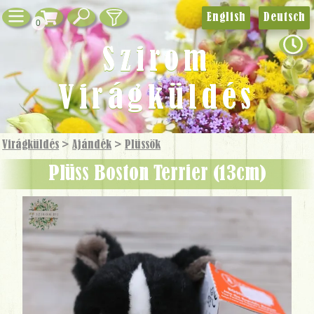
English
Deutsch
0
Szirom
Virágküldés
Virágküldés
>
Ajándék
>
Plüssök
Plüss Boston Terrier (13cm)