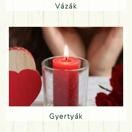
Vázák
Gyertyák