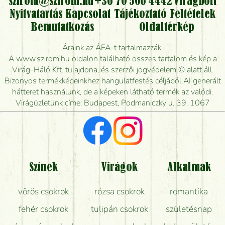
kérhető?
szirom@szirom.hu
+36 70 506 4442
Virágbolt
Nyitvatartás
Kapcsolat
Tájékoztató
Feltételek
Vidékre is lehet rendelni?
Bemutatkozás
Oldaltérkép
Meddig rendelhetek virágküldést úgy, hogy még ma
Áraink az ÁFA-t tartalmazzák.
kiszállítsák?
A www.szirom.hu oldalon található összes tartalom és kép a
Virág-Háló Kft. tulajdona, és szerzői jogvédelem © alatt áll.
Mennyire gyorsan tudják elkészíteni a csokrot, és
Bizonyos termékképeinkhez hangulatfestés céljából AI generált
mikor tudják leghamarabb kiszállítani?
hátteret használunk, de a képeken látható termék az valódi.
Virágüzletünk címe: Budapest, Podmaniczky u. 39. 1067
Vörös rózsát keresek, van önöknél?
Milyen visszajelzést kapok a virágküldésről?
Tényleg azt kapom, ami a képen van?
Színek
Virágok
Alkalmak
Mit kell tudni a virágcsokrok szállításáról?
vörös csokrok
rózsa csokrok
romantika
Hogy marad a lehető legtovább friss a csokor?
fehér csokrok
tulipán csokrok
születésnap
Tudok adventi koszorút vásárolni boltban?