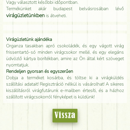
Vagy választott későbbi időpontban.
Termékünket akár budapest belvásrosában lévő
virágüzletünkben
is átveheti.
Virágüzletünk ajándéka
Organza tasakban apró csokoládék, és egy vágott virág
frissentartó-só minden virágcsokor mellé, és egy elegáns
üdvözlő kártya borítékban, amire az Ön által kért szöveget
nyomtatjuk.
Rendeljen gyorsan és egyszerűen
Dobja a terméket kosárba, és töltse ki a virágküldés
szállítási adatait! Regisztráció nélkül is vásárolhat! A sikeres
kiszállításról virágfutárunk e-mailben értesíti, és a házhoz
szállított virágcsokorról fényképet is küldünk!
Vissza