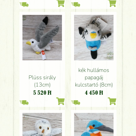
kék hullámos
Plüss sirály
papagáj
(13cm)
kulcstartó (8cm)
5 520
Ft
4 450
Ft