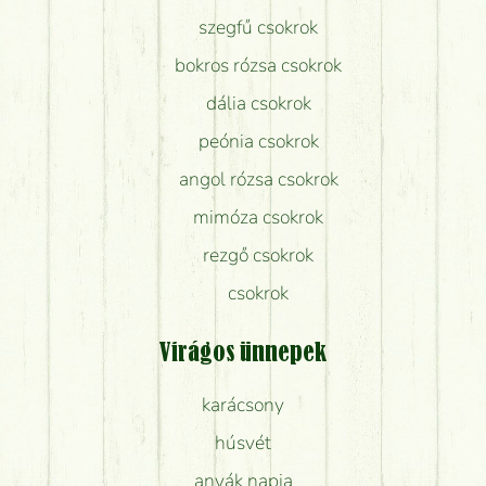
szegfű csokrok
bokros rózsa csokrok
dália csokrok
peónia csokrok
angol rózsa csokrok
mimóza csokrok
rezgő csokrok
csokrok
Virágos ünnepek
karácsony
húsvét
anyák napja