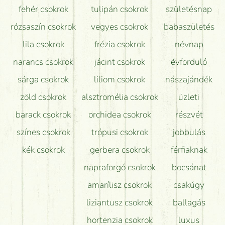
fehér csokrok
tulipán csokrok
születésnap
Tudok adventi koszorút vásárolni boltban?
rózsaszín csokrok
vegyes csokrok
babaszületés
lila csokrok
frézia csokrok
névnap
narancs csokrok
jácint csokrok
évforduló
sárga csokrok
liliom csokrok
nászajándék
zöld csokrok
alsztromélia csokrok
üzleti
barack csokrok
orchidea csokrok
részvét
színes csokrok
trópusi csokrok
jobbulás
kék csokrok
gerbera csokrok
férfiaknak
napraforgó csokrok
bocsánat
amarílisz csokrok
csakúgy
liziantusz csokrok
ballagás
hortenzia csokrok
luxus