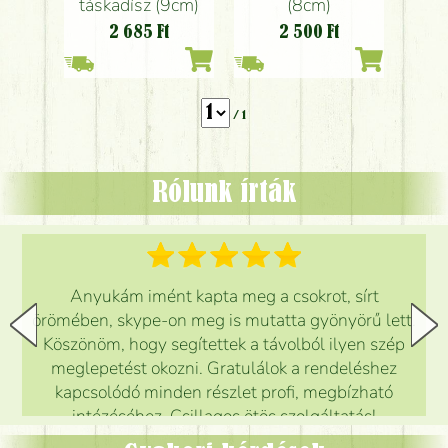
táskadísz (9cm)
(8cm)
2 685
Ft
2 500
Ft
/ 1
Rólunk írták
Anyukám imént kapta meg a csokrot, sírt
örömében, skype-on meg is mutatta gyönyörű lett.
Köszönöm, hogy segítettek a távolból ilyen szép
meglepetést okozni. Gratulálok a rendeléshez
kapcsolódó minden részlet profi, megbízható
intézéséhez. Csillagos ötös szolgáltatás!