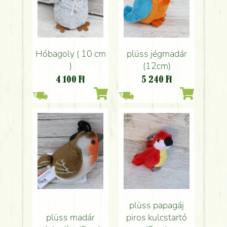
Hóbagoly ( 10 cm
plüss jégmadár
)
(12cm)
4 100
Ft
5 240
Ft
plüss papagáj
plüss madár
piros kulcstartó