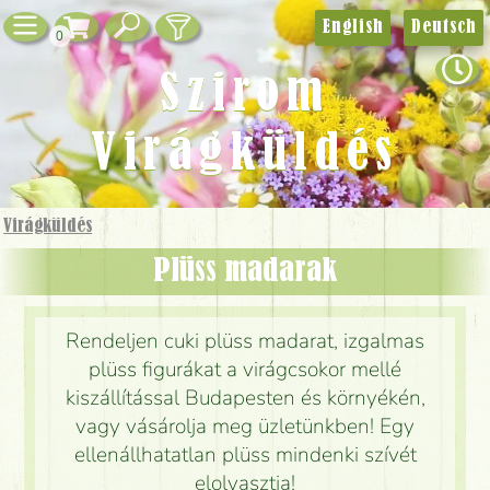
English
Deutsch
0
Szirom
Virágküldés
Virágküldés
Plüss madarak
Rendeljen cuki plüss madarat, izgalmas
plüss figurákat a virágcsokor mellé
kiszállítással Budapesten és környékén,
vagy vásárolja meg üzletünkben! Egy
ellenállhatatlan plüss mindenki szívét
elolvasztja!