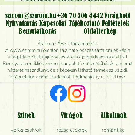
Személyesen is átvehetem a megrendelt
virágcsokrot, vagy csak virágküldéssel, kiszállítással
kérhető?
szirom@szirom.hu
+36 70 506 4442
Virágbolt
Nyitvatartás
Kapcsolat
Tájékoztató
Feltételek
Vidékre is lehet rendelni?
Bemutatkozás
Oldaltérkép
Meddig rendelhetek virágküldést úgy, hogy még ma
Áraink az ÁFA-t tartalmazzák.
kiszállítsák?
A www.szirom.hu oldalon található összes tartalom és kép a
Virág-Háló Kft. tulajdona, és szerzői jogvédelem © alatt áll.
Mennyire gyorsan tudják elkészíteni a csokrot, és
Bizonyos termékképeinkhez hangulatfestés céljából AI generált
mikor tudják leghamarabb kiszállítani?
hátteret használunk, de a képeken látható termék az valódi.
Virágüzletünk címe: Budapest, Podmaniczky u. 39. 1067
Vörös rózsát keresek, van önöknél?
Milyen visszajelzést kapok a virágküldésről?
Tényleg azt kapom, ami a képen van?
Színek
Virágok
Alkalmak
Mit kell tudni a virágcsokrok szállításáról?
vörös csokrok
rózsa csokrok
romantika
Hogy marad a lehető legtovább friss a csokor?