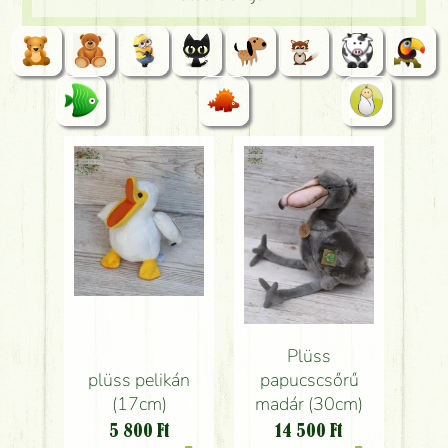
Plüss
plüss pelikán
papucscsőrű
(17cm)
madár (30cm)
5 800
Ft
14 500
Ft