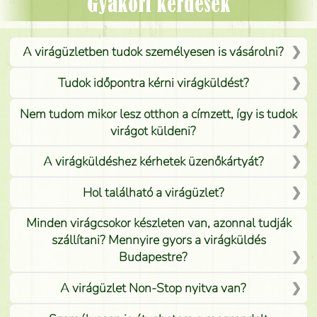
Mónika
(
5
/5
)
Gyakori kérdések
A virágüzletben tudok személyesen is vásárolni?
Tudok időpontra kérni virágküldést?
Nem tudom mikor lesz otthon a címzett, így is tudok
virágot küldeni?
A virágküldéshez kérhetek üzenőkártyát?
Hol található a virágüzlet?
Minden virágcsokor készleten van, azonnal tudják
szállítani? Mennyire gyors a virágküldés
Budapestre?
A virágüzlet Non-Stop nyitva van?