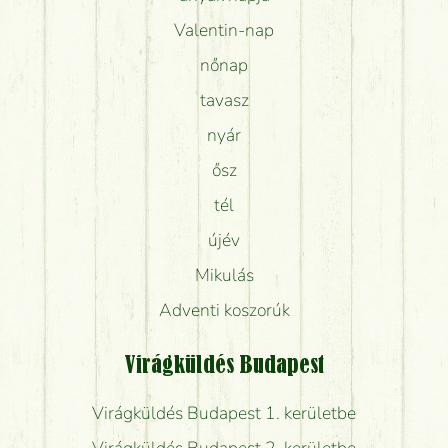
Valentin-nap
nőnap
tavasz
nyár
ősz
tél
újév
Mikulás
Adventi koszorúk
Virágküldés Budapest
Virágküldés Budapest 1. kerületbe
Virágküldés Budapest 2. kerületbe