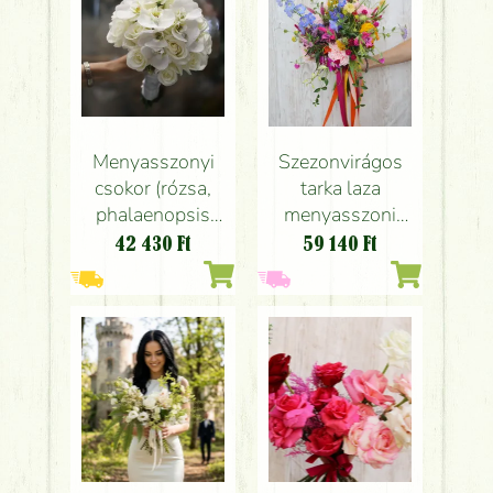
Menyasszonyi
Szezonvirágos
csokor (rózsa,
tarka laza
phalaenopsis
menyasszoni
orchidea, fehér)
csokor angol
42 430
Ft
59 140
Ft
rózsákkal