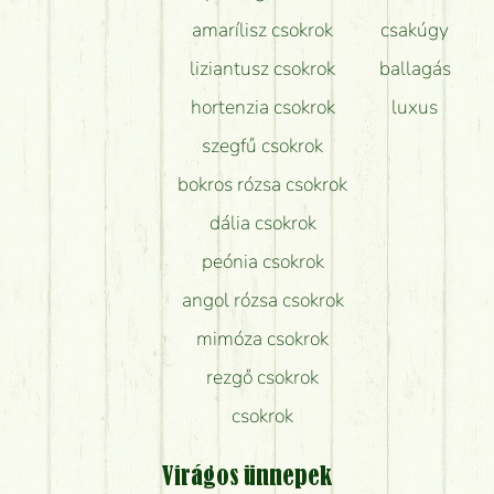
amarílisz csokrok
csakúgy
liziantusz csokrok
ballagás
hortenzia csokrok
luxus
szegfű csokrok
bokros rózsa csokrok
dália csokrok
peónia csokrok
angol rózsa csokrok
mimóza csokrok
rezgő csokrok
csokrok
Virágos ünnepek