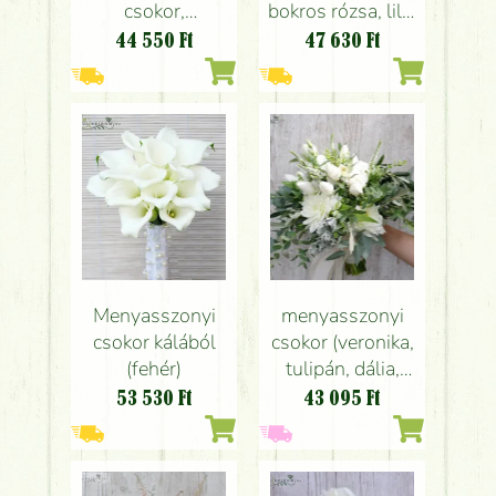
csokor,
bokros rózsa, lila,
szárazvirágokkal,
krém)
44 550
Ft
47 630
Ft
gyapottal (krém,
fehér)
Menyasszonyi
menyasszonyi
csokor kálából
csokor (veronika,
(fehér)
tulipán, dália,
liziantusz, fehér)
53 530
Ft
43 095
Ft