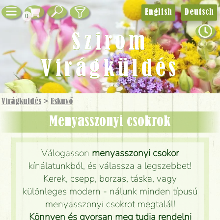
English
Deutsch
0
Szirom
Virágküldés
Virágküldés
>
Esküvő
Menyasszonyi csokrok
Válogasson
menyasszonyi csokor
kínálatunkból, és válassza a legszebbet!
Kerek, csepp, borzas, táska, vagy
különleges modern - nálunk minden típusú
menyasszonyi csokrot megtalál!
Könnyen és gyorsan meg tudja rendelni