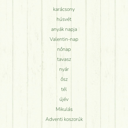
karácsony
húsvét
anyák napja
Valentin-nap
nőnap
tavasz
nyár
ősz
tél
újév
Mikulás
Adventi koszorúk