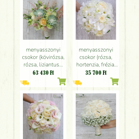
menyasszonyi
menyasszonyi
csokor (kövirózsa,
csokor (rózsa,
rózsa, liziantusz,
hortenzia, frézia,
astilbe, zöld,
fehér)
63 430
Ft
35 700
Ft
barack)