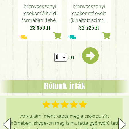
Menyasszonyi
Menyasszonyi
csokor félhold
csokor reflexelt
formában (fehér,
(kihajtott szirmú)
liziantusz,
rózsaszín
28 350
Ft
32 725
Ft
orchidea, rózsa,
rózsákból
wax)
/ 29
Rólunk írták
Anyukám imént kapta meg a csokrot, sírt
örömében, skype-on meg is mutatta gyönyörű lett.