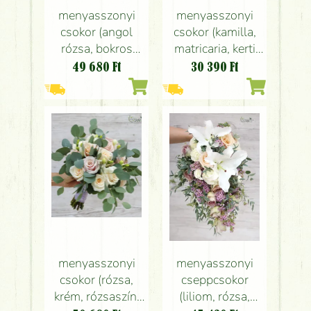
menyasszonyi
menyasszonyi
csokor (angol
csokor (kamilla,
rózsa, bokros
matricaria, kerti
rózsa, hypericum,
virág, vadvirág,
49 680
Ft
30 390
Ft
rózsaszín)
fehér, sárga)
menyasszonyi
menyasszonyi
csokor (rózsa,
cseppcsokor
krém, rózsaszín,
(liliom, rózsa,