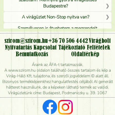
Budapestre?
A virágüzlet Non-Stop nyitva van?
Személyesen is átvehetem a megrendelt
virágcsokrot, vagy csak virágküldéssel, kiszállítással
kérhető?
szirom@szirom.hu
+36 70 506 4442
Virágbolt
Nyitvatartás
Kapcsolat
Tájékoztató
Feltételek
Vidékre is lehet rendelni?
Bemutatkozás
Oldaltérkép
Meddig rendelhetek virágküldést úgy, hogy még ma
Áraink az ÁFA-t tartalmazzák.
kiszállítsák?
A www.szirom.hu oldalon található összes tartalom és kép a
Virág-Háló Kft. tulajdona, és szerzői jogvédelem © alatt áll.
Mennyire gyorsan tudják elkészíteni a csokrot, és
Bizonyos termékképeinkhez hangulatfestés céljából AI generált
mikor tudják leghamarabb kiszállítani?
hátteret használunk, de a képeken látható termék az valódi.
Virágüzletünk címe: Budapest, Podmaniczky u. 39. 1067
Vörös rózsát keresek, van önöknél?
Milyen visszajelzést kapok a virágküldésről?