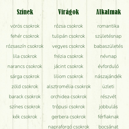
Tényleg azt kapom, ami a képen van?
Színek
Virágok
Alkalmak
Mit kell tudni a virágcsokrok szállításáról?
vörös csokrok
rózsa csokrok
romantika
Hogy marad a lehető legtovább friss a csokor?
fehér csokrok
tulipán csokrok
születésnap
Tudok adventi koszorút vásárolni boltban?
rózsaszín csokrok
vegyes csokrok
babaszületés
lila csokrok
frézia csokrok
névnap
narancs csokrok
jácint csokrok
évforduló
sárga csokrok
liliom csokrok
nászajándék
zöld csokrok
alsztromélia csokrok
üzleti
barack csokrok
orchidea csokrok
részvét
színes csokrok
trópusi csokrok
jobbulás
kék csokrok
gerbera csokrok
férfiaknak
napraforgó csokrok
bocsánat