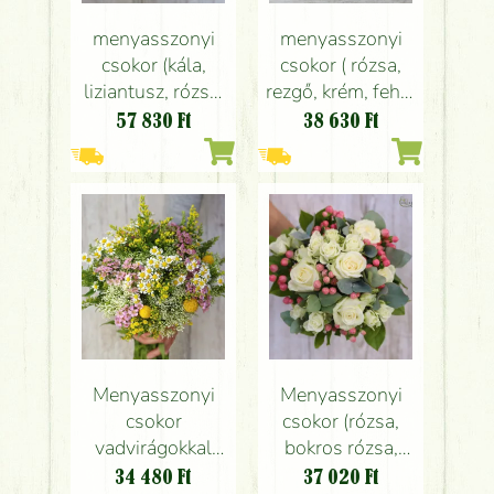
menyasszonyi
menyasszonyi
csokor (kála,
csokor ( rózsa,
liziantusz, rózsa,
rezgő, krém, fehér
fehér, rózsaszín)
)
57 830
Ft
38 630
Ft
Menyasszonyi
Menyasszonyi
csokor
csokor (rózsa,
vadvirágokkal
bokros rózsa,
(kamilla, solidago,
hypericum,
34 480
Ft
37 020
Ft