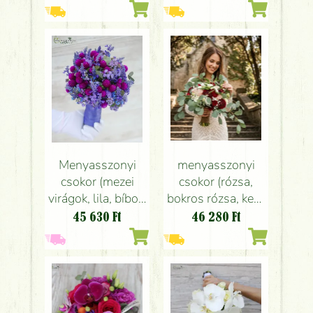
craspedia,
eukaliptusz, fehér,
viaszvirág, sárga,
rózsaszín)
rózsaszín)
Menyasszonyi
menyasszonyi
csokor (mezei
csokor (rózsa,
virágok, lila, bíbor)
bokros rózsa, kerti
csak augusztus,
virág, vadvirág,
45 630
Ft
46 280
Ft
szeptember
vörös)