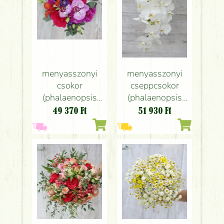
menyasszonyi
menyasszonyi
csokor
cseppcsokor
(phalaenopsis
(phalaenopsis
orchidea, kála,
orchidea, rózsa,
49 370
Ft
51 930
Ft
szegfű, rózsa,
fehér)
színes, tarka, lila)