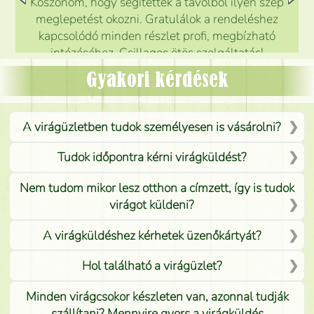
Köszönöm, hogy segítettek a távolból ilyen szép
meglepetést okozni. Gratulálok a rendeléshez
kapcsolódó minden részlet profi, megbízható
intézéséhez. Csillagos ötös szolgáltatás!
Mónika
(
5
/5
)
Gyakori kérdések
A virágüzletben tudok személyesen is vásárolni?
Tudok időpontra kérni virágküldést?
Nem tudom mikor lesz otthon a címzett, így is tudok
virágot küldeni?
A virágküldéshez kérhetek üzenőkártyát?
Hol található a virágüzlet?
Minden virágcsokor készleten van, azonnal tudják
szállítani? Mennyire gyors a virágküldés