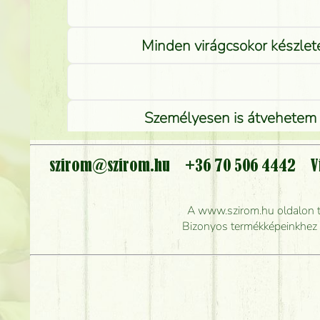
Minden virágcsokor készlete
Személyesen is átvehetem a
szirom@szirom.hu
+36 70 506 4442
V
Meddig r
A www.szirom.hu oldalon tal
Mennyire gyorsan tu
Bizonyos termékképeinkhez ha