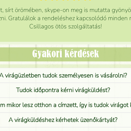
 sírt örömében, skype-on meg is mutatta gyönyör
ni. Gratulálok a rendeléshez kapcsolódó minden r
Csillagos ötös szolgáltatás!
Gyakori kérdések
A virágüzletben tudok személyesen is vásárolni?
Tudok időpontra kérni virágküldést?
 mikor lesz otthon a címzett, így is tudok virágot 
A virágküldéshez kérhetek üzenőkártyát?