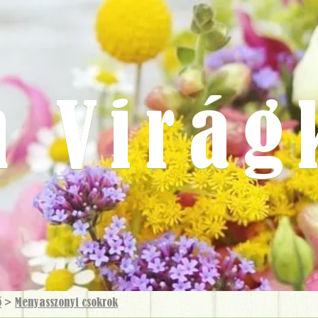
m Virág
ő
>
Menyasszonyi csokrok