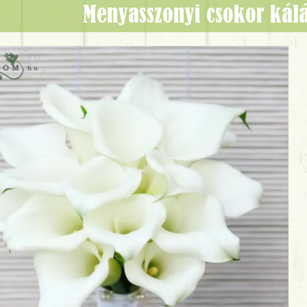
Menyasszonyi csokor kálá