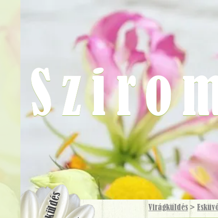
Sziro
Virágküldés
Virágküldés
>
Esküv