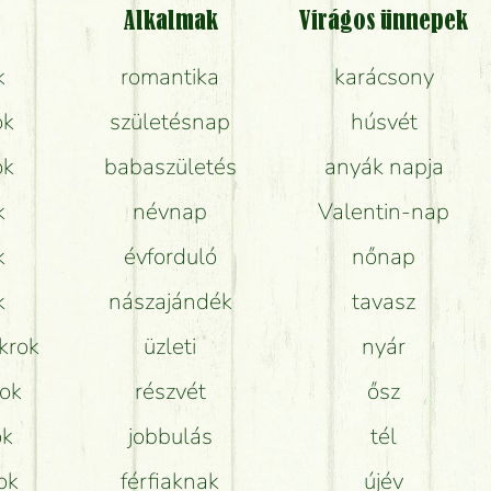
Tényleg azt kapom, ami a képen van?
Alkalmak
Virágos ünnepek
k
romantika
karácsony
Mit kell tudni a virágcsokrok szállításáról?
ok
születésnap
húsvét
Hogy marad a lehető legtovább friss a csokor?
ok
babaszületés
anyák napja
Tudok adventi koszorút vásárolni boltban?
k
névnap
Valentin-nap
k
évforduló
nőnap
k
nászajándék
tavasz
krok
üzleti
nyár
rok
részvét
ősz
ok
jobbulás
tél
ok
férfiaknak
újév