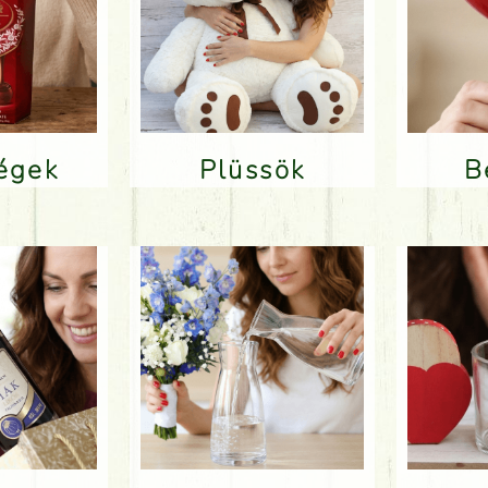
ségek
Plüssök