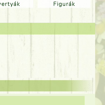
Gyertyák
Figurák