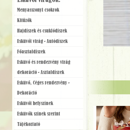
Esküvői virágok:
Menyasszonyi csokrok
Kitűzők
Hajdíszek és csuklódíszek
Esküvői virág - Autódíszek
Főasztaldíszek
Esküvő és rendezvény virág
dekoráció - Asztaldíszek
Esküvő, Céges rendezvény -
Dekoráció
Esküvői helyszínek
Esküvők színek szerint
Tájékoztató