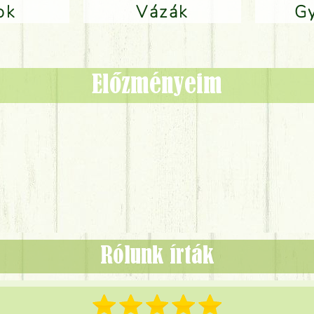
lok
Vázák
Előzményeim
Rólunk írták