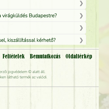
 a virágküldés Budapestre?
, kiszállítással kérhető?
Feltételek
Bemutatkozás
Oldaltérkép
lítsák?
rzői jogvédelem © alatt áll.
rabb kiszállítani?
ken látható termék az valódi.