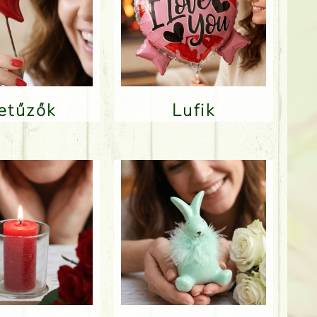
Betűzők
Lufik