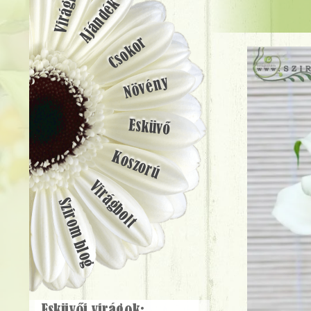
Ajándék
Csokor
Növény
Esküvő
Koszorú
Virágbolt
Szirom blog