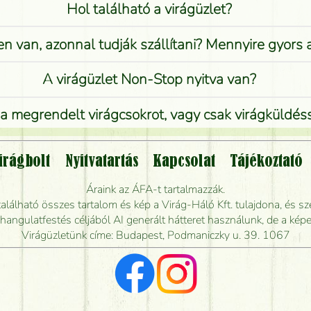
Hol található a virágüzlet?
n van, azonnal tudják szállítani? Mennyire gyors
A virágüzlet Non-Stop nyitva van?
 megrendelt virágcsokrot, vagy csak virágküldéssel
Vidékre is lehet rendelni?
irágbolt
Nyitvatartás
Kapcsolat
Tájékoztató
endelhetek virágküldést úgy, hogy még ma kiszál
Áraink az ÁFA-t tartalmazzák.
álható összes tartalom és kép a Virág-Háló Kft. tulajdona, és sze
dják elkészíteni a csokrot, és mikor tudják leghama
ngulatfestés céljából AI generált hátteret használunk, de a képe
Virágüzletünk címe: Budapest, Podmaniczky u. 39. 1067
Vörös rózsát keresek, van önöknél?
Milyen visszajelzést kapok a virágküldésről?