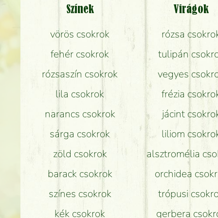
Színek
Virágok
vörös csokrok
rózsa csokro
fehér csokrok
tulipán csokr
rózsaszín csokrok
vegyes csokr
lila csokrok
frézia csokro
narancs csokrok
jácint csokro
sárga csokrok
liliom csokro
zöld csokrok
alsztromélia cso
barack csokrok
orchidea csok
színes csokrok
trópusi csokr
kék csokrok
gerbera csokr