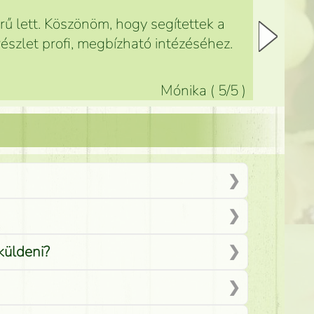
ű lett. Köszönöm, hogy segítettek a
észlet profi, megbízható intézéséhez.
Mónika
(
5
/5
)
küldeni?