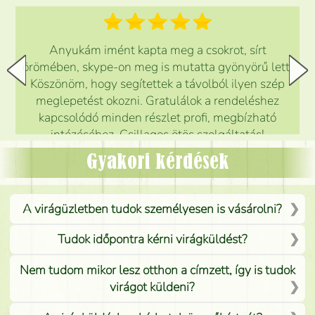
Anyukám imént kapta meg a csokrot, sírt
örömében, skype-on meg is mutatta gyönyörű lett.
Köszönöm, hogy segítettek a távolból ilyen szép
meglepetést okozni. Gratulálok a rendeléshez
kapcsolódó minden részlet profi, megbízható
intézéséhez. Csillagos ötös szolgáltatás!
Mónika
(
5
/5
)
Gyakori kérdések
A virágüzletben tudok személyesen is vásárolni?
Tudok időpontra kérni virágküldést?
Nem tudom mikor lesz otthon a címzett, így is tudok
virágot küldeni?