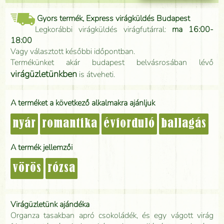
Gyors termék, Express virágküldés Budapest
Legkorábbi virágküldés virágfutárral:
ma 16:00-
18:00
Vagy választott későbbi időpontban.
Termékünket akár budapest belvásrosában lévő
virágüzletünkben
is átveheti.
A terméket a következő alkalmakra ajánljuk
nyár
romantika
évforduló
ballagás
A termék jellemzői
vörös
rózsa
Virágüzletünk ajándéka
Organza tasakban apró csokoládék, és egy vágott virág