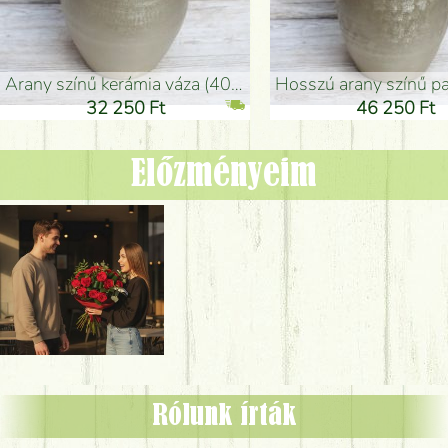
arany színű kerámia váza (40x26cm)
hosszú arany színű padlóváza
32 250 Ft
46 250 Ft
Előzményeim
Rólunk írták