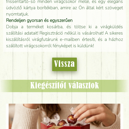
frissentartó-só minden virágcsokor mellé, és egy elegáns
üdvözlő kártya borítékban, amire az Ön által kért szöveget
nyomtatjuk.
Rendeljen gyorsan és egyszerűen
Dobja a terméket kosárba, és töltse ki a virágküldés
szállítási adatait! Regisztráció nélkül is vásárolhat! A sikeres
kiszállításról virágfutárunk e-mailben értesíti, és a házhoz
szállított virágcsokorról fényképet is küldünk!
Vissza
Kiegészítőt választok