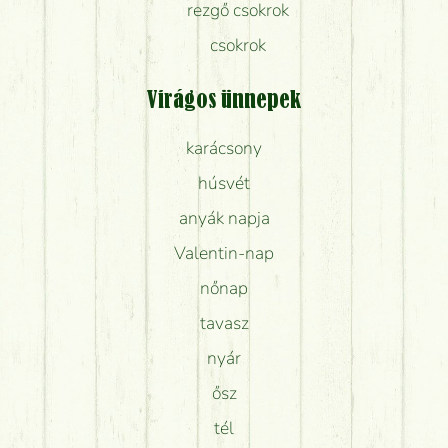
rezgő csokrok
csokrok
Virágos ünnepek
karácsony
húsvét
anyák napja
Valentin-nap
nőnap
tavasz
nyár
ősz
tél