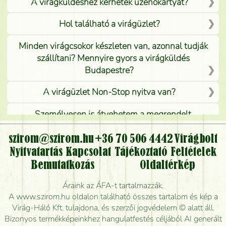
A virágküldéshez kérhetek üzenőkártyát?
Hol található a virágüzlet?
Minden virágcsokor készleten van, azonnal tudják
szállítani? Mennyire gyors a virágküldés
Budapestre?
A virágüzlet Non-Stop nyitva van?
Személyesen is átvehetem a megrendelt
virágcsokrot, vagy csak virágküldéssel, kiszállítással
kérhető?
szirom@szirom.hu
+36 70 506 4442
Virágbolt
Nyitvatartás
Kapcsolat
Tájékoztató
Feltételek
Vidékre is lehet rendelni?
Bemutatkozás
Oldaltérkép
Meddig rendelhetek virágküldést úgy, hogy még ma
Áraink az ÁFA-t tartalmazzák.
kiszállítsák?
A www.szirom.hu oldalon található összes tartalom és kép a
Virág-Háló Kft. tulajdona, és szerzői jogvédelem © alatt áll.
Mennyire gyorsan tudják elkészíteni a csokrot, és
Bizonyos termékképeinkhez hangulatfestés céljából AI generált