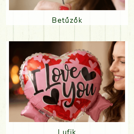
Betűzők
Lufik