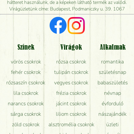
mikor tudják leghamarabb kiszállítani?
hátteret használunk, de a képeken látható termék az valódi.
Virágüzletünk címe: Budapest, Podmaniczky u. 39. 1067
Vörös rózsát keresek, van önöknél?
Milyen visszajelzést kapok a virágküldésről?
Tényleg azt kapom, ami a képen van?
Színek
Virágok
Alkalmak
Mit kell tudni a virágcsokrok szállításáról?
vörös csokrok
rózsa csokrok
romantika
Hogy marad a lehető legtovább friss a csokor?
fehér csokrok
tulipán csokrok
születésnap
Tudok adventi koszorút vásárolni boltban?
rózsaszín csokrok
vegyes csokrok
babaszületés
lila csokrok
frézia csokrok
névnap
narancs csokrok
jácint csokrok
évforduló
sárga csokrok
liliom csokrok
nászajándék
zöld csokrok
alsztromélia csokrok
üzleti