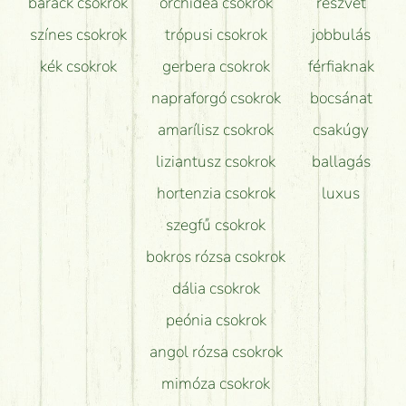
barack csokrok
orchidea csokrok
részvét
színes csokrok
trópusi csokrok
jobbulás
kék csokrok
gerbera csokrok
férfiaknak
napraforgó csokrok
bocsánat
amarílisz csokrok
csakúgy
liziantusz csokrok
ballagás
hortenzia csokrok
luxus
szegfű csokrok
bokros rózsa csokrok
dália csokrok
peónia csokrok
angol rózsa csokrok
mimóza csokrok