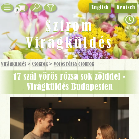
English
Deutsch
0
Szirom
Virágküldés
Virágküldés
>
Csokrok
>
Vörös rózsa csokrok
17 szál vörös rózsa sok zölddel -
Virágküldés Budapesten