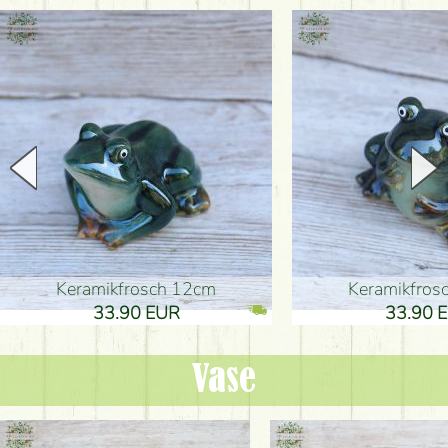
Keramikfrosch 12cm
Keramikfro
33.90 EUR
33.90 
Vase