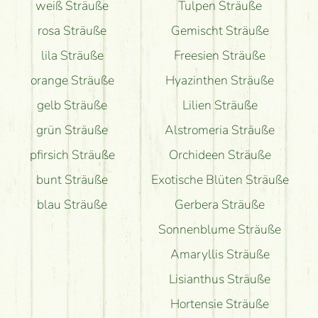
weiß Sträuße
Tulpen Sträuße
rosa Sträuße
Gemischt Sträuße
lila Sträuße
Freesien Sträuße
orange Sträuße
Hyazinthen Sträuße
gelb Sträuße
Lilien Sträuße
grün Sträuße
Alstromeria Sträuße
pfirsich Sträuße
Orchideen Sträuße
bunt Sträuße
Exotische Blüten Sträuße
blau Sträuße
Gerbera Sträuße
Sonnenblume Sträuße
Amaryllis Sträuße
Lisianthus Sträuße
Hortensie Sträuße