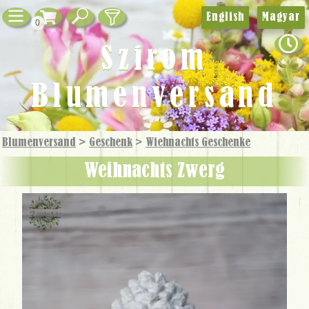
English
Magyar
0
Szirom
Blumenversand
Blumenversand
>
Geschenk
>
Wiehnachts Geschenke
Weihnachts Zwerg