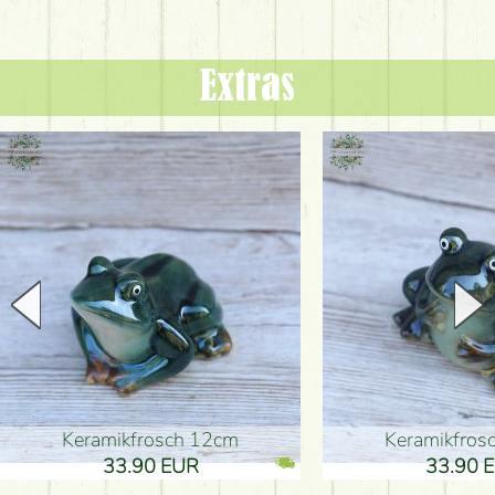
Extras
Keramikfrosch 12cm
Keramikfro
33.90 EUR
33.90 