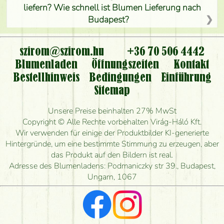
liefern? Wie schnell ist Blumen Lieferung nach
Budapest?
Ist der Blumenladen non stop geöffnet?
szirom@szirom.hu
+36 70 506 4442
Kann ich den bestellten Blumenstrauß persönlich
Blumenladen
Öffnungszeiten
Kontakt
nehmen oder nur per Blumenversand?
Bestellhinweis
Bedingungen
Einführung
Sitemap
Ist eine Bestellung für ländliche Gebiete möglich?
Unsere Preise beinhalten 27% MwSt
Wie lange kann ich heute Blumen mit Lieferung
Copyright © Alle Rechte vorbehalten Virág-Háló Kft.
bestellen?
Wir verwenden für einige der Produktbilder KI-generierte
Hintergründe, um eine bestimmte Stimmung zu erzeugen, aber
Wie schnell können Sie den Blumenstrauß
das Produkt auf den Bildern ist real.
herstellen und wann können Sie ihn frühestens
Adresse des Blumenladens: Podmaniczky str 39., Budapest,
liefern?
Ungarn, 1067
Ich suche rote Rosen, hast du welche?
Welche Rückmeldungen bekomme ich zum