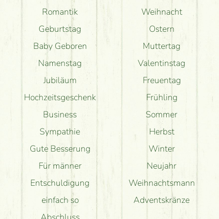
Romantik
Weihnacht
Geburtstag
Ostern
Baby Geboren
Muttertag
Namenstag
Valentinstag
Jubiläum
Freuentag
Hochzeitsgeschenk
Frühling
Business
Sommer
Sympathie
Herbst
Gute Besserung
Winter
Für männer
Neujahr
Entschuldigung
Weihnachtsmann
einfach so
Adventskränze
Abschluss