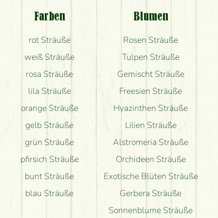
Blumenversand?
Farben
Blumen
Bekomme ich wirklich, was auf dem Bild zu sehen
rot Sträuße
Rosen Sträuße
ist?
weiß Sträuße
Tulpen Sträuße
rosa Sträuße
Gemischt Sträuße
lila Sträuße
Freesien Sträuße
orange Sträuße
Hyazinthen Sträuße
gelb Sträuße
Lilien Sträuße
grün Sträuße
Alstromeria Sträuße
pfirsich Sträuße
Orchideen Sträuße
bunt Sträuße
Exotische Blüten Sträuße
blau Sträuße
Gerbera Sträuße
Sonnenblume Sträuße